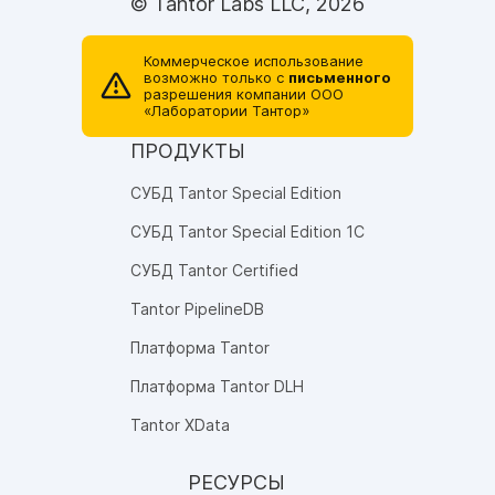
© Tantor Labs LLC, 2026
Коммерческое использование
возможно только с
письменного
разрешения компании ОOO
«Лаборатории Тантор»
ПРОДУКТЫ
СУБД Tantor Special Edition
СУБД Tantor Special Edition 1C
СУБД Tantor Certified
Tantor PipelineDB
Платформа Tantor
Платформа Tantor DLH
Tantor XData
РЕСУРСЫ