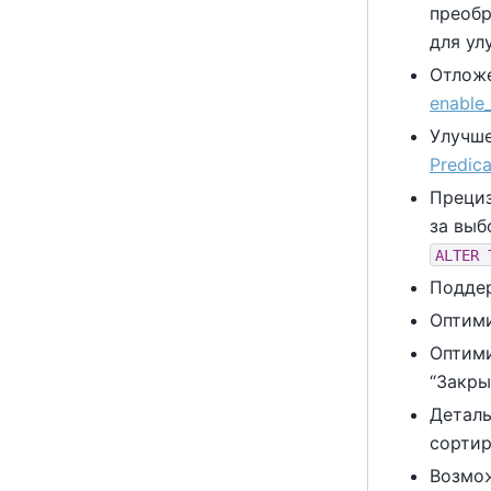
преоб
для ул
Отлож
enable
Улучше
Predic
Прециз
за выб
ALTER 
Поддер
Оптим
Оптими
“
Закры
Деталь
сорти
Возмож