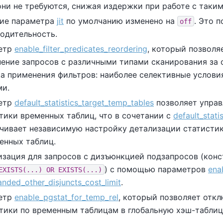
они не требуются, снижая издержки при работе с таки
ние параметра
jit
по умолчанию изменено на
. Это 
off
одительность.
етр
enable_filter_predicates_reordering
, который позволя
ение запросов с различными типами сканирования за 
а применения фильтров: наиболее селективные услови
ми.
етр
default_statistics_target_temp_tables
позволяет управ
тики временных таблиц, что в сочетании с
default_stati
чивает независимую настройку детализации статисти
енных таблиц.
зация для запросов с дизъюнкцией подзапросов (конс
) с помощью параметров
ena
EXISTS(...) OR EXISTS(...)
nded_other_disjuncts_cost_limit
.
етр
enable_pgstat_for_temp_rel
, который позволяет откл
тики по временным таблицам в глобальную хэш-табли