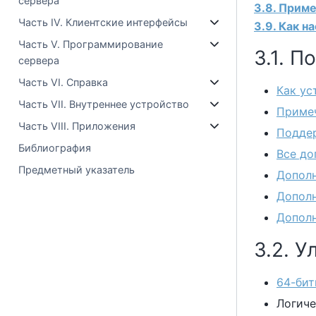
сервера
3.8. Приме
Часть IV. Клиентские интерфейсы
3.9. Как 
Часть V. Программирование
3.1. 
сервера
Часть VI. Справка
Как ус
Часть VII. Внутреннее устройство
Примеч
Часть VIII. Приложения
Подде
Библиография
Все до
Предметный указатель
Дополн
Дополн
Дополн
3.2. 
64-би
Логиче