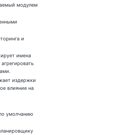
ваемый модулем
менными
торинга и
кирует имена
 агрегировать
ами.
ижает издержки
ое влияние на
 по умолчанию
планировщику