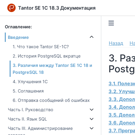
Tantor SE 1C 18.3 Документация
Оглавление:
Введение
Назад
Н
1. Что такое Tantor SE-1C?
3. Ра
2. История PostgreSQL вкратце
3. Различия между Tantor SE 1C 18 и
Post
PostgreSQL 18
4. Улучшения 1C
3.1. Полез
3.2. Улуч
5. Соглашения
3.3. Допо
6. Отправка сообщений об ошибках
3.4. Допо
Часть I. Руководство
3.5. Допо
Часть II. Язык SQL
3.6. Допо
Часть III. Администрирование
3.7. Прог