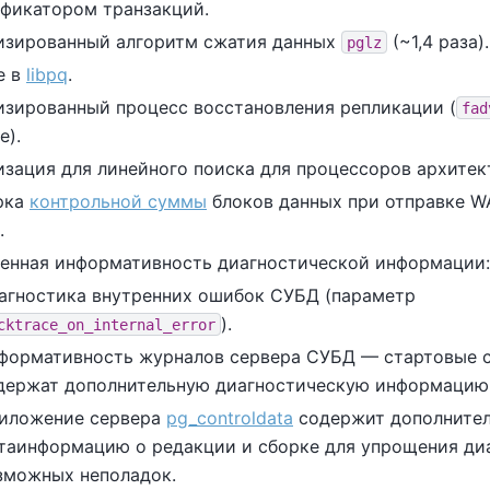
фикатором транзакций.
изированный алгоритм сжатия данных
(~1,4 раза).
pglz
е в
libpq
.
зированный процесс восстановления репликации (
fad
е).
зация для линейного поиска для процессоров архите
рка
контрольной суммы
блоков данных при отправке W
.
нная информативность диагностической информации:
агностика внутренних ошибок СУБД (параметр
).
cktrace_on_internal_error
формативность журналов сервера СУБД — стартовые 
держат дополнительную диагностическую информацию
иложение сервера
pg_controldata
содержит дополните
таинформацию о редакции и сборке для упрощения ди
зможных неполадок.