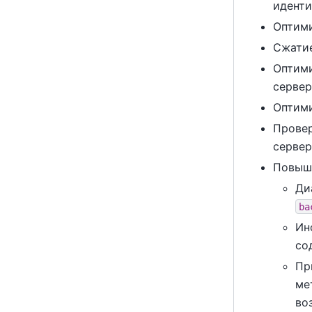
иденти
Оптим
Сжати
Оптими
сервер
Оптими
Прове
сервер
Повыше
Ди
ba
Ин
со
Пр
ме
во