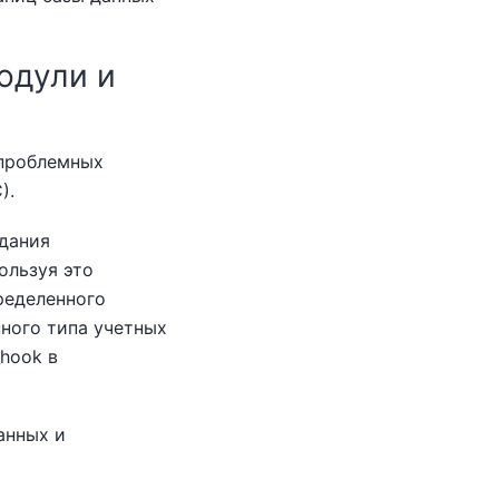
одули и
 проблемных
).
здания
ользуя это
ределенного
нного типа учетных
hook в
анных и