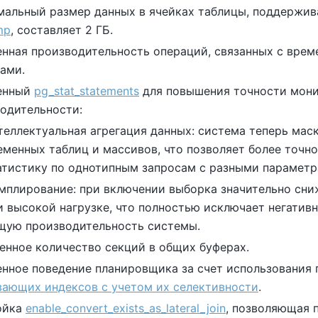
альный размер данных в ячейках таблицы, поддержи
mp
, составляет 2 ГБ.
нная производительность операций, связанных с вре
ами.
енный
pg_stat_statements
для повышения точности мони
одительности:
теллектуальная агрегация данных: система теперь мас
еменных таблиц и массивов, что позволяет более точно
атистику по однотипным запросам с разными параметр
мплирование: при включении выборка значительно сн
и высокой нагрузке, что полностью исключает негативн
щую производительность системы.
енное количество секций в общих буферах.
нное поведение планировщика за счет использования
ающих индексов с учетом их селективности
.
ойка
enable_convert_exists_as_lateral_join
, позволяющая 