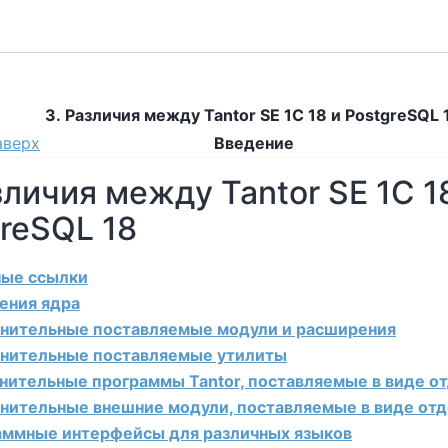
3. Различия между Tantor SE 1C 18 и PostgreSQL 
аверх
Введение
зличия между Tantor SE 1C 1
greSQL 18
ные ссылки
шения ядра
лнительные поставляемые модули и расширения
лнительные поставляемые утилиты
лнительные программы Tantor, поставляемые в виде о
лнительные внешние модули, поставляемые в виде от
раммные интерфейсы для различных языков