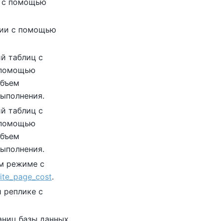
в с помощью
ции с помощью
й таблиц с
 помощью
объем
ыполнения.
й таблиц с
 помощью
объем
ыполнения.
м режиме с
ite_page_cost
.
 реплике с
ниц базы данных