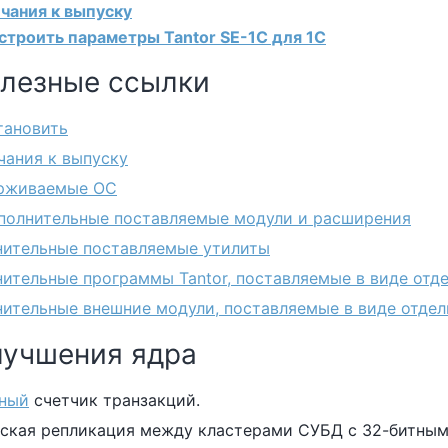
чания к выпуску
настроить параметры
Tantor SE-1C
для 1С
Полезные ссылки
тановить
ания к выпуску
рживаемые ОС
полнительные поставляемые модули и расширения
ительные поставляемые утилиты
ительные программы Tantor, поставляемые в виде отд
ительные внешние модули, поставляемые в виде отдел
Улучшения ядра
тный
счетчик транзакций.
ская репликация между кластерами СУБД с 32-битным