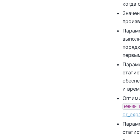
когда 
Значе
произв
Парам
выполн
порядк
первы
Парам
статис
обеспе
и врем
Оптими
WHERE 
or_expa
Парам
статис