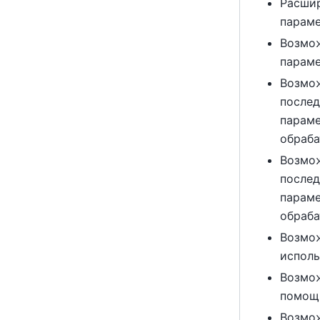
Расшир
парам
Возмож
парам
Возмож
послед
парам
обраба
Возмож
послед
парам
обраба
Возмож
испол
Возмож
помощ
Возмо