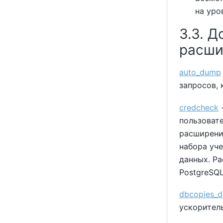
на уро
3.3. 
расш
auto_dump
запросов, 
credcheck
-
пользовате
расширени
набора уче
данных. Ра
PostgreSQL
dbcopies_d
ускорител