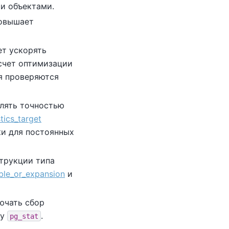
ми объектами.
повышает
ет ускорять
счет оптимизации
я проверяются
лять точностью
stics_target
ки для постоянных
трукции типа
ble_or_expansion
и
ючать сбор
цу
.
pg_stat