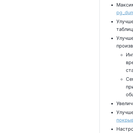
Максим
pg_du
Улучше
таблиц
Улучш
произв
Ин
вр
ст
Се
пр
об
Увелич
Улучше
покрыв
Настр