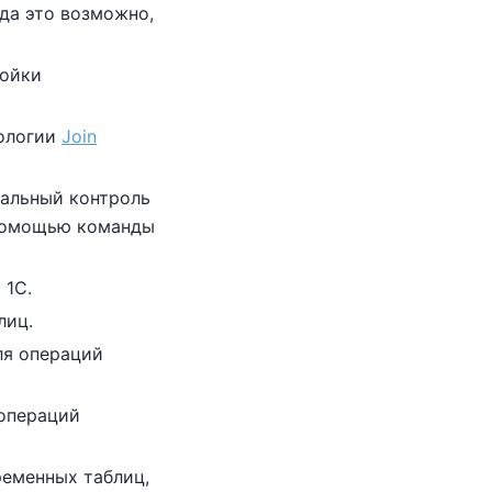
гда это возможно,
ройки
нологии
Join
тальный контроль
 помощью команды
 1С.
лиц.
ля операций
операций
ременных таблиц,