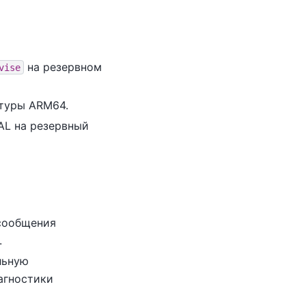
на резервном
vise
ктуры ARM64.
AL на резервный
сообщения
.
льную
агностики