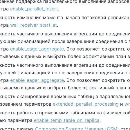
енная поддержка параллельного выполнения запросо
етра
enable_parallel_insert
.
ность изменения момента начала потоковой реплика
етра
wal_receiver_start_at
.
ность частичного выполнения агрегации до соединени
ующей финализацией после завершения соединения с
етра
enable_eager_aggregate
. Это позволяет сократить 
тываемых данных и выбрать более эффективный план в
ность частичного выполнения агрегации до соединени
ующей финализацией после завершения соединения с
етра
enable_eager_aggregate
. Это позволяет сократить 
тываемых данных и выбрать более эффективный план в
ность сканирования временных таблиц в параллельно
ьзованием параметров
extended_parallel_processing
и
wr
ность работы с временными таблицами на физической
ью параметра
enable_temp_table_on_replica
.
жность сжатия
Compression Storage Manager (CSM)
стра