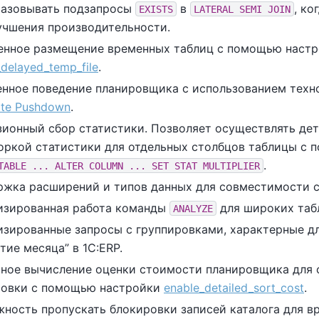
разовывать подзапросы
в
, ко
EXISTS
LATERAL SEMI JOIN
учшения производительности.
енное размещение временных таблиц с помощью наст
_delayed_temp_file
.
нное поведение планировщика с использованием тех
ate Pushdown
.
ионный сбор статистики. Позволяет осуществлять де
оркой статистики для отдельных столбцов таблицы с
.
TABLE ... ALTER COLUMN ... SET STAT MULTIPLIER
жка расширений и типов данных для совместимости с
изированная работа команды
для широких таб
ANALYZE
зированные запросы с группировками, характерные д
тие месяца
”
в 1C:ERP.
ное вычисление оценки стоимости планировщика для 
ровки с помощью настройки
enable_detailed_sort_cost
.
ность пропускать блокировки записей каталога для в