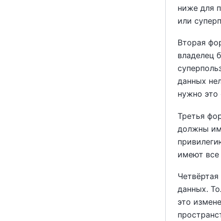
ниже для 
или супер
Вторая фо
владелец 
суперполь
данных нел
нужно это 
Третья фо
должны и
привилег
имеют все 
Четвёртая
данных. Т
это измен
пространс