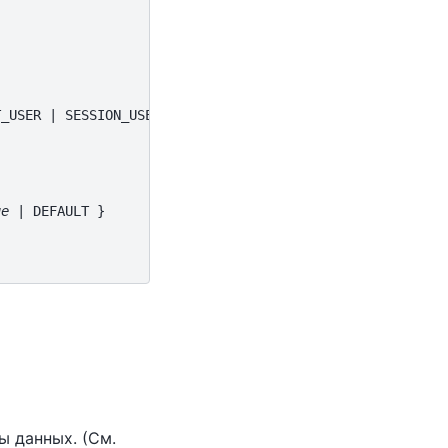
_USER | SESSION_USER }

ue
 | DEFAULT }

 данных. (См.