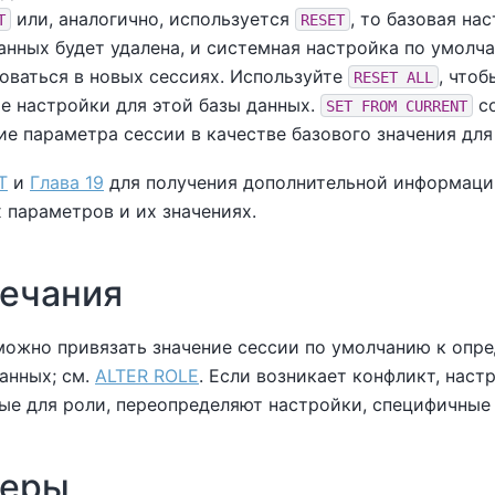
или, аналогично, используется
, то базовая на
T
RESET
анных будет удалена, и системная настройка по умолч
оваться в новых сессиях. Используйте
, чтоб
RESET ALL
е настройки для этой базы данных.
со
SET FROM CURRENT
ие параметра сессии в качестве базового значения для
T
и
Глава 19
для получения дополнительной информаци
 параметров и их значениях.
ечания
можно привязать значение сессии по умолчанию к опре
данных; см.
ALTER ROLE
. Если возникает конфликт, наст
ые для роли, переопределяют настройки, специфичные 
еры