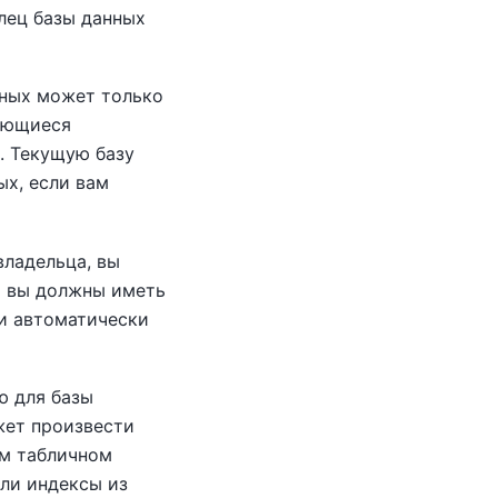
лец базы данных
нных может только
ляющиеся
. Текущую базу
ых, если вам
владельца, вы
и вы должны иметь
ли автоматически
ю для базы
жет произвести
ом табличном
ли индексы из