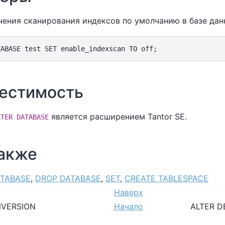
чения сканирования индексов по умолчанию в базе да
естимость
является расширением
Tantor SE
.
LTER DATABASE
также
ATABASE
,
DROP DATABASE
,
SET
,
CREATE TABLESPACE
Наверх
NVERSION
Начало
ALTER D