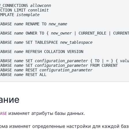
W_CONNECTIONS 
allowconn
ECTION LIMIT 
connlimit
EMPLATE 
istemplate
TABASE 
name
 RENAME TO 
new_name
TABASE 
name
 OWNER TO { 
new_owner
 | CURRENT_ROLE | CURRENT
TABASE 
name
 SET TABLESPACE 
new_tablespace
TABASE 
name
 REFRESH COLLATION VERSION

TABASE 
name
 SET 
configuration_parameter
 { TO | = } { 
val
TABASE 
name
 SET 
configuration_parameter
 FROM CURRENT

TABASE 
name
 RESET 
configuration_parameter
TABASE 
name
ание
изменяет атрибуты базы данных.
ASE
рма изменяет определенные настройки для каждой базы