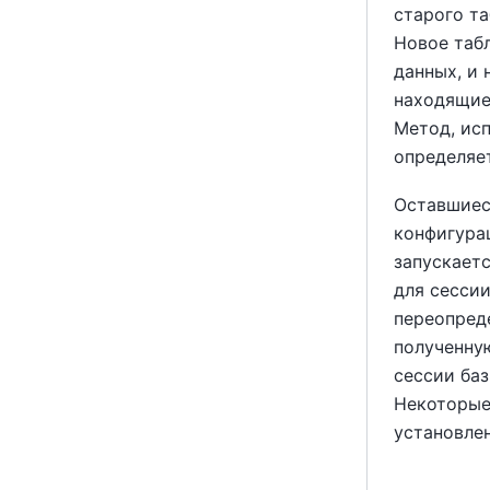
старого т
Новое таб
данных, и 
находящиес
Метод, ис
определяе
Оставшиес
конфигура
запускаетс
для сесси
переопред
полученну
сессии ба
Некоторые
установле