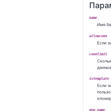
Пара
name
Имя ба
allowconn
Если з
connlimit
Скольк
данных
istemplate
Если з
пользо
клонир
new_name