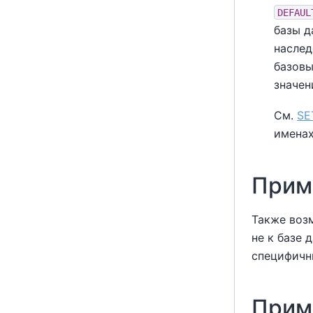
DEFAUL
базы д
наслед
базовы
значен
См.
SE
именах
Прим
Также воз
не к базе 
специфичн
Прим