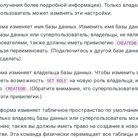
получения более подробной информации). Только владе
пользователь может изменять эти настройки.
рма изменяет имя базы данных. Изменить имя базы да
базы данных или суперпользователь; владельцы, не яв
зователями, также должны иметь привилегию
CREATEDB
ьзя переименовать. (Подключитесь к другой базе данн
сделать).
рма изменяет владельца базы данных. Чтобы изменить 
меть возможность
на новую роль владельца, 
SET ROLE
ию
. (Обратите внимание, что суперпользовате
CREATEDB
эти привилегии.)
 форма изменяет табличное пространство по умолчани
олько владелец базы данных или суперпользователь мо
ение; также вы должны иметь право на создание в нов
тве. Эта команда физически перемещает все таблицы и