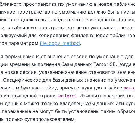
абличного пространства по умолчанию в новое табличн
личное пространство по умолчанию должно быть пусты
никто не должен быть подключён к базе данных. Таблиц
я в табличных пространствах не по умолчанию, не зат
пользуемый для копирования файлов в новое табличное
тся параметром
file_copy_method
.
я формы изменяют значение сессии по умолчанию для
ции времени выполнения базы данных
Tantor SE
. Когда
я новая сессия, указанное значение становится значе
и. Специфическое для базы данных значение по умолча
еляет любую настройку, присутствующую в файле
post
ю из командной строки
. Изменить значения по
postgres
зы данных может только владелец базы данных или суп
 переменные не могут быть установлены таким образо
ны только суперпользователем.