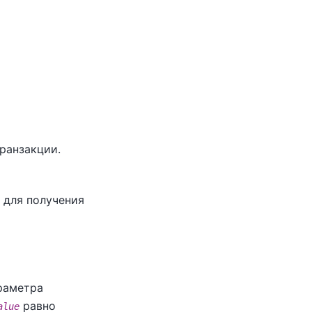
ранзакции.
для получения
араметра
равно
alue