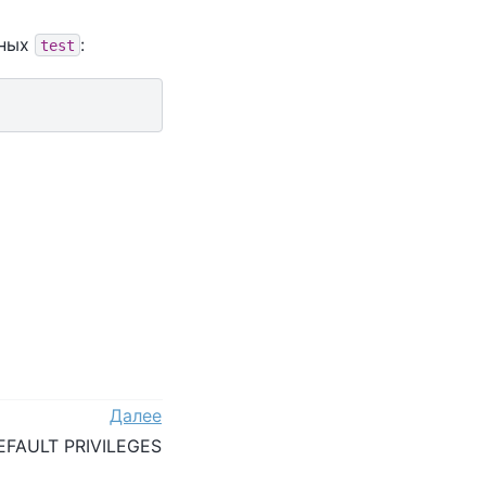
нных
:
test
Далее
EFAULT PRIVILEGES