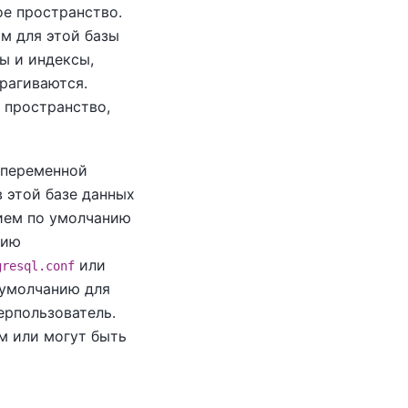
ое пространство.
м для этой базы
ы и индексы,
рагиваются.
 пространство,
 переменной
 в этой базе данных
нием по умолчанию
нию
или
gresql.conf
 умолчанию для
ерпользователь.
м или могут быть