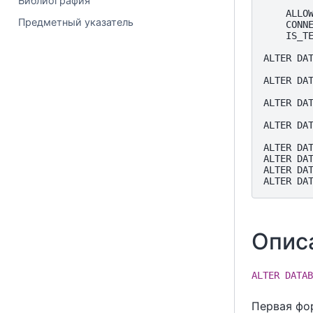
Библиография
    ALLO
Предметный указатель
    CONN
    IS_T
ALTER DA
ALTER DA
ALTER DA
ALTER DA
ALTER DA
ALTER DA
ALTER DA
ALTER DA
Опис
ALTER DATAB
Первая фо