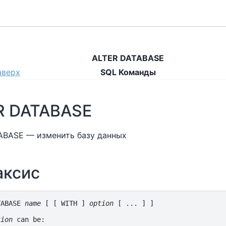
ALTER DATABASE
аверх
SQL Команды
R DATABASE
ABASE — изменить базу данных
аксис
TABASE 
name
 [ [ WITH ] 
option
 [ ... ] ]

tion
 can be: