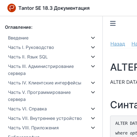
Tantor SE 18.3 Документация
Оглавление:
Введение
Назад
Н
Часть I. Руководство
Часть II. Язык SQL
ALTE
Часть III. Администрирование
сервера
ALTER DAT
Часть IV. Клиентские интерфейсы
Часть V. Программирование
сервера
Синт
Часть VI. Справка
Часть VII. Внутреннее устройство
ALTER DA
Часть VIII. Приложения
where 
op