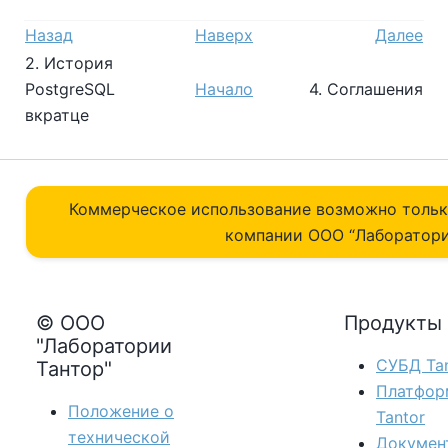
Назад
Наверх
Далее
2. История
PostgreSQL
Начало
4. Соглашения
вкратце
Коммерческое использование возможно толь
компании ОOO “Лаборатори
© ООО
Продукты
"Лаборатории
СУБД Tan
Тантор"
Платфор
Положение о
Tantor
технической
Докумен