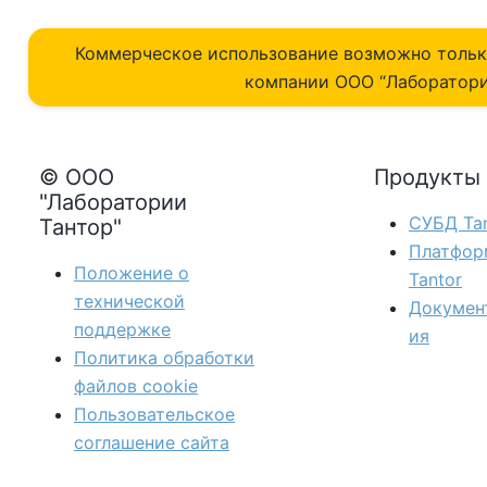
Коммерческое использование возможно толь
компании ОOO “Лаборатори
© ООО
Продукты
"Лаборатории
СУБД Tan
Тантор"
Платфор
Положение о
Tantor
технической
Докумен
поддержке
ия
Политика обработки
файлов сookie
Пользовательское
соглашение сайта