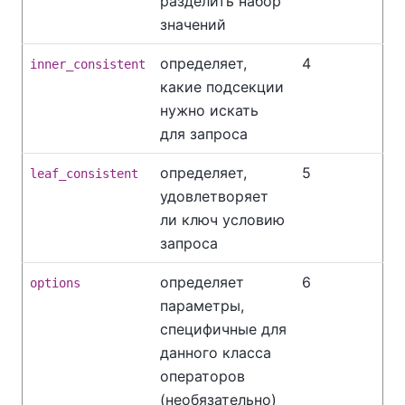
разделить набор
значений
определяет,
4
inner_consistent
какие подсекции
нужно искать
для запроса
определяет,
5
leaf_consistent
удовлетворяет
ли ключ условию
запроса
определяет
6
options
параметры,
специфичные для
данного класса
операторов
(необязательно)