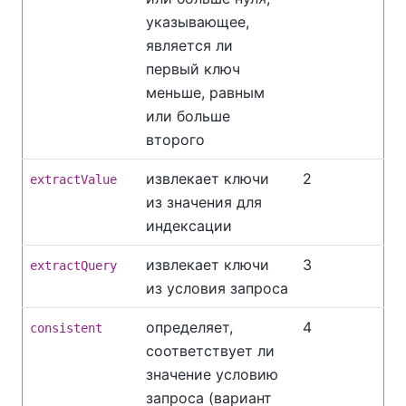
указывающее,
является ли
первый ключ
меньше, равным
или больше
второго
извлекает ключи
2
extractValue
из значения для
индексации
извлекает ключи
3
extractQuery
из условия запроса
определяет,
4
consistent
соответствует ли
значение условию
запроса (вариант