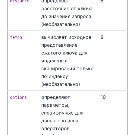
определяет
8
distance
расстояние от ключа
до значения запроса
(необязательно)
вычисляет исходное
9
fetch
представление
сжатого ключа для
индексных
сканирований только
по индексу
(необязательно)
определяют
10
options
параметры,
специфичные для
данного класса
операторов