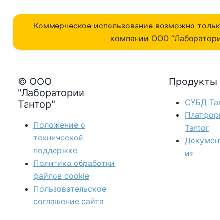
Коммерческое использование возможно толь
компании ОOO “Лаборатори
© ООО
Продукты
"Лаборатории
СУБД Tan
Тантор"
Платфор
Положение о
Tantor
технической
Докумен
поддержке
ия
Политика обработки
файлов сookie
Пользовательское
соглашение сайта