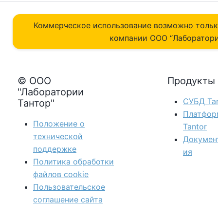
Коммерческое использование возможно толь
компании ОOO “Лаборатори
© ООО
Продукты
"Лаборатории
СУБД Tan
Тантор"
Платфор
Положение о
Tantor
технической
Докумен
поддержке
ия
Политика обработки
файлов сookie
Пользовательское
соглашение сайта