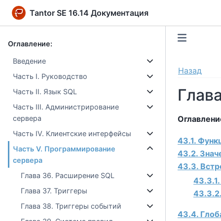
Tantor SE 16.14 Документация
Оглавление:
Введение
Назад
Часть I. Руководство
Глава
Часть II. Язык SQL
Часть III. Администрирование
Оглавлени
сервера
Часть IV. Клиентские интерфейсы
43.1. Функ
Часть V. Программирование
43.2. Знач
сервера
43.3. Вст
Глава 36. Расширение SQL
43.3.1
Глава 37. Триггеры
43.3.2
Глава 38. Триггеры событий
43.4. Глоб