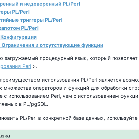
еренный и недоверенный PL/Perl
геры PL/Perl
тийные триггеры PL/Perl
капотом PL/Perl
. Конфигурация
. Ограничения и отсутствующие функции
 это загружаемый процедурный язык, который позволяе
рования Perl
.>.
преимуществом использования PL/Perl является возмо
х множества операторов и функций для обработки стро
 с использованием Perl, чем с использованием функци
ляемых в PL/pgSQL.
новить PL/Perl в конкретной базе данных, используйте
азка