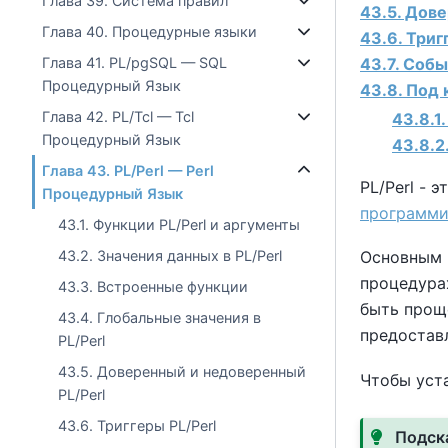
Глава 39. Система правил
43.5. Дов
Глава 40. Процедурные языки
43.6. Триг
43.7. Собы
Глава 41. PL/pgSQL — SQL
Процедурный Язык
43.8. Под 
Глава 42. PL/Tcl — Tcl
43.8.1
Процедурный Язык
43.8.2
Глава 43. PL/Perl — Perl
PL/Perl -
Процедурный Язык
программи
43.1. Функции PL/Perl и аргументы
43.2. Значения данных в PL/Perl
Основным 
процедура
43.3. Встроенные функции
быть проще
43.4. Глобальные значения в
предостав
PL/Perl
43.5. Доверенный и недоверенный
Чтобы уста
PL/Perl
43.6. Триггеры PL/Perl
Подск