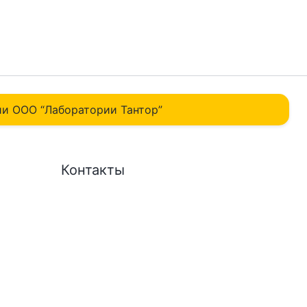
и ОOO “Лаборатории Тантор”
Контакты
+7 495 369-48-16
info@tantorlabs.ru