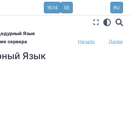
16.14
SE
RU
оцедурный Язык
ние сервера
Начало
Далее
урный Язык