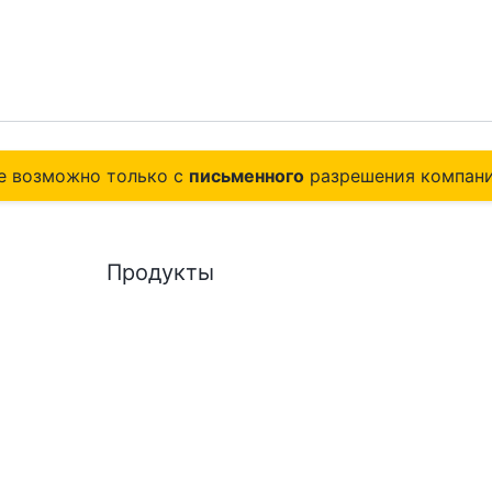
е возможно только с
письменного
разрешения компани
Продукты
СУБД Tantor
Платформа Tantor
Документация