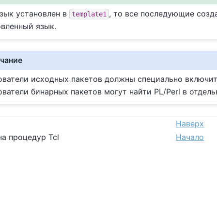
язык установлен в
, то все последующие созд
template1
овленный язык.
чание
ователи исходных пакетов должны специально включить
ватели бинарных пакетов могут найти PL/Perl в отдель
Наверх
на процедур Tcl
Начало