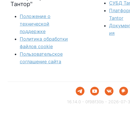
СУБД Tan
Тантор"
Платфор
Положение о
Tantor
технической
Докумен
поддержке
ия
Политика обработки
файлов сookie
Пользовательское
соглашение сайта
16.14.0 - 0f98f30b - 2026-07-