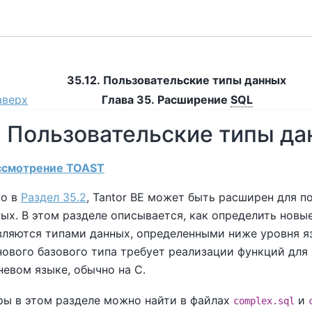
35.12. Пользовательские типы данных
аверх
Глава 35. Расширение
SQL
2. Пользовательские типы д
Рассмотрение TOAST
но в
Раздел 35.2
,
Tantor BE
может быть расширен для п
ых. В этом разделе описывается, как определить новы
вляются типами данных, определенными ниже уровня 
ового базового типа требует реализации функций для 
евом языке, обычно на C.
ры в этом разделе можно найти в файлах
и
complex.sql