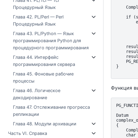
Глава 41. PL/Tcl — Tcl
         
Процедурный Язык
    Compl
Глава 42. PL/Perl — Perl
    if (s
        e
Процедурный Язык
         
         
Глава 43. PL/Python — Язык
         
программирования Python для
    resul
процедурного программирования
    resul
    resul
Глава 44. Интерфейс
    PG_RE
программирования сервера
}

Глава 45. Фоновые рабочие
процессы
Функция в
Глава 46. Логическое
декодирование
PG_FUNCTI
Глава 47. Отслеживание прогресса
репликации
Datum

complex_o
Глава 48. Модули архивации
{

    Compl
Часть VI. Справка
    char 