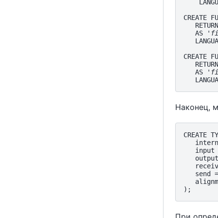
    LANGU
CREATE FU
   RETURN
   AS '
f
   LANGUA
CREATE FU
   RETURN
   AS '
f
Наконец, 
CREATE TY
   intern
   input 
   output
   receiv
   send =
   alignm
При опред