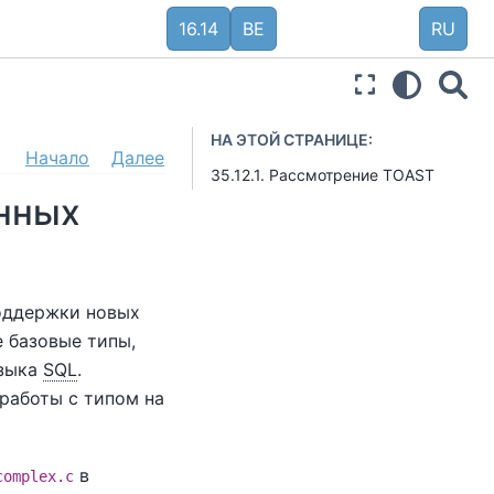
16.14
BE
RU
НА ЭТОЙ СТРАНИЦЕ:
Начало
Далее
35.12.1. Рассмотрение TOAST
анных
оддержки новых
е базовые типы,
языка
SQL
.
работы с типом на
в
complex.c