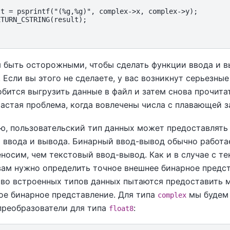
t = psprintf("(%g,%g)", complex->x, complex->y);

TURN_CSTRING(result);

 быть осторожными, чтобы сделать функции ввода и 
. Если вы этого не сделаете, у вас возникнут серьезны
бится выгрузить данные в файл и затем снова прочитат
астая проблема, когда вовлечены числа с плавающей з
ю, пользовательский тип данных может предоставлять
 ввода и вывода. Бинарный ввод-вывод обычно работае
носим, чем текстовый ввод-вывод. Как и в случае с т
вам нужно определить точное внешнее бинарное предст
во встроенных типов данных пытаются предоставить 
ое бинарное представление. Для типа
мы будем 
complex
преобразователи для типа
:
float8