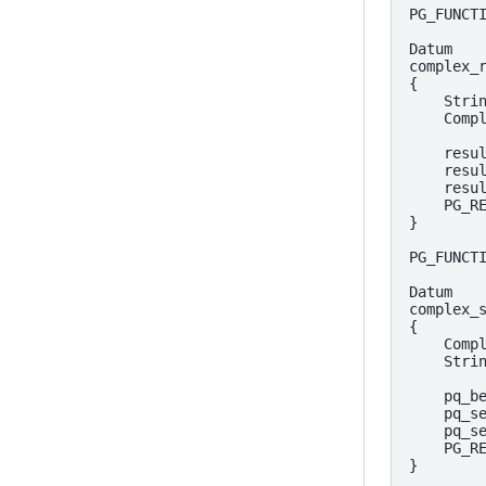
PG_FUNCTI
Datum

complex_r
{

    Strin
    Compl
    resul
    resul
    resul
    PG_RE
}

PG_FUNCTI
Datum

complex_s
{

    Compl
    Strin
    pq_be
    pq_se
    pq_se
    PG_RE
}
