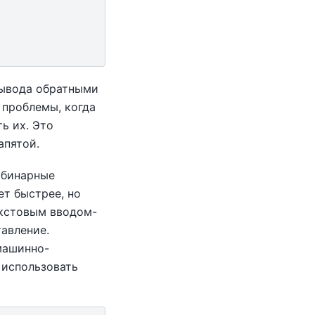
вывода обратными
е проблемы, когда
ь их. Это
апятой.
 бинарные
т быстрее, но
екстовым вводом-
авление.
машинно-
использовать