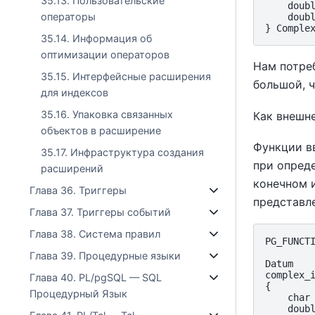
35.13. Пользовательские
    doubl
операторы
    doubl
35.14. Информация об
оптимизации операторов
Нам потреб
35.15. Интерфейсные расширения
большой, 
для индексов
35.16. Упаковка связанных
Как внешн
объектов в расширение
Функции в
35.17. Инфраструктура создания
при опреде
расширений
конечном 
Глава 36. Триггеры
представле
Глава 37. Триггеры событий
Глава 38. Система правил
PG_FUNCTI
Глава 39. Процедурные языки
Datum

complex_i
Глава 40. PL/pgSQL — SQL
{

Процедурный Язык
    char 
    doubl