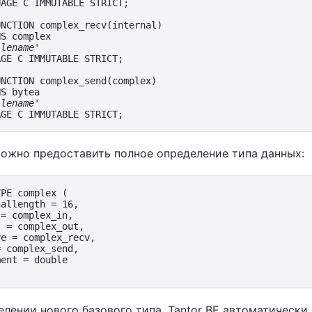
AGE C IMMUTABLE STRICT;

NCTION complex_recv(internal)

S complex

ilename
'

GE C IMMUTABLE STRICT;

NCTION complex_send(complex)

S bytea

ilename
'

можно предоставить полное определение типа данных:
PE complex (

allength = 16,

= complex_in,

 = complex_out,

e = complex_recv,

 complex_send,

ent = double

елении нового базового типа,
Tantor BE
автоматически 