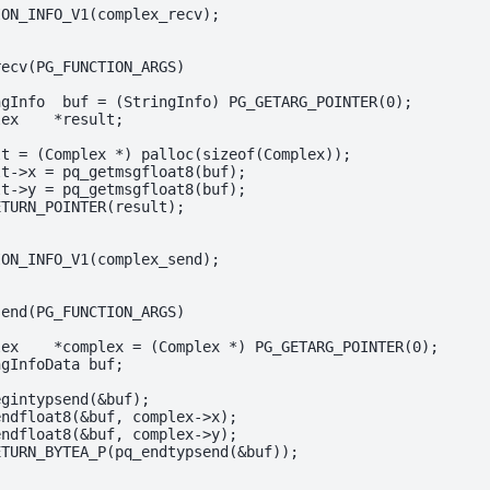
ON_INFO_V1(complex_recv);

ecv(PG_FUNCTION_ARGS)

gInfo  buf = (StringInfo) PG_GETARG_POINTER(0);

ex    *result;

t = (Complex *) palloc(sizeof(Complex));

t->x = pq_getmsgfloat8(buf);

t->y = pq_getmsgfloat8(buf);

TURN_POINTER(result);

ON_INFO_V1(complex_send);

end(PG_FUNCTION_ARGS)

ex    *complex = (Complex *) PG_GETARG_POINTER(0);

gInfoData buf;

gintypsend(&buf);

ndfloat8(&buf, complex->x);

ndfloat8(&buf, complex->y);

TURN_BYTEA_P(pq_endtypsend(&buf));
