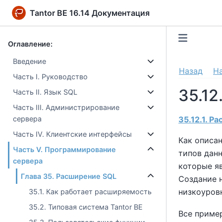
Tantor BE 16.14 Документация
Оглавление:
Введение
Назад
Н
Часть I. Руководство
35.1
Часть II. Язык SQL
Часть III. Администрирование
35.12.1. 
сервера
Часть IV. Клиентские интерфейсы
Как описа
Часть V. Программирование
типов данн
сервера
которые я
Глава 35. Расширение SQL
Создание н
низкоуровн
35.1. Как работает расширяемость
35.2. Типовая система Tantor BE
Все приме