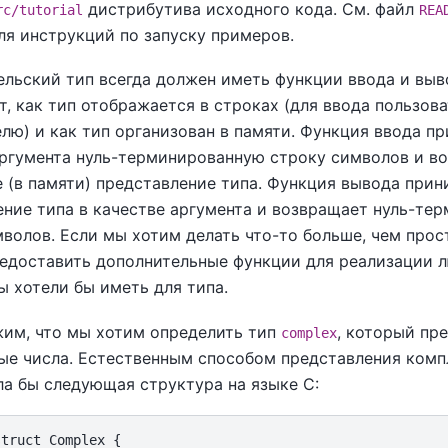
дистрибутива исходного кода. См. файл
rc/tutorial
REA
ля инструкций по запуску примеров.
ельский тип всегда должен иметь функции ввода и выв
, как тип отображается в строках (для ввода пользов
лю) и как тип организован в памяти. Функция ввода п
аргумента нуль-терминированную строку символов и в
 (в памяти) представление типа. Функция вывода прин
ение типа в качестве аргумента и возвращает нуль-те
волов. Если мы хотим делать что-то больше, чем прос
едоставить дополнительные функции для реализации 
 хотели бы иметь для типа.
им, что мы хотим определить тип
, который пр
complex
ые числа. Естественным способом представления комп
ла бы следующая структура на языке C:
truct Complex {
