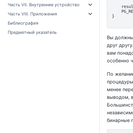
Часть VII. Внутреннее устройство
    resul
    PG_RE
Часть VIII. Приложения
}

Библиография
Предметный указатель
Вы должны
друг другу
вам понадо
особенно ч
По желани
процедуры
менее пере
выводом, 
Большинст
независим
бинарные 