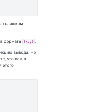
 он слишком
 в формате
.
(x,y)
ункцию вывода. Но
е, что вам в
я этого