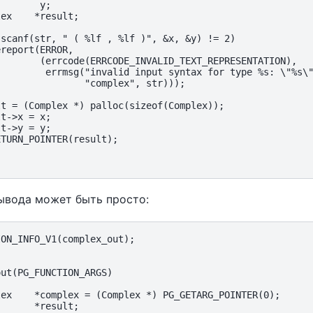
       y;

ex    *result;

scanf(str, " ( %lf , %lf )", &x, &y) != 2)

report(ERROR,

       (errcode(ERRCODE_INVALID_TEXT_REPRESENTATION),

        errmsg("invalid input syntax for type %s: \"%s\"
               "complex", str)));

t = (Complex *) palloc(sizeof(Complex));

t->x = x;

t->y = y;

TURN_POINTER(result);

ывода может быть просто:
ON_INFO_V1(complex_out);

ut(PG_FUNCTION_ARGS)

ex    *complex = (Complex *) PG_GETARG_POINTER(0);

      *result;
