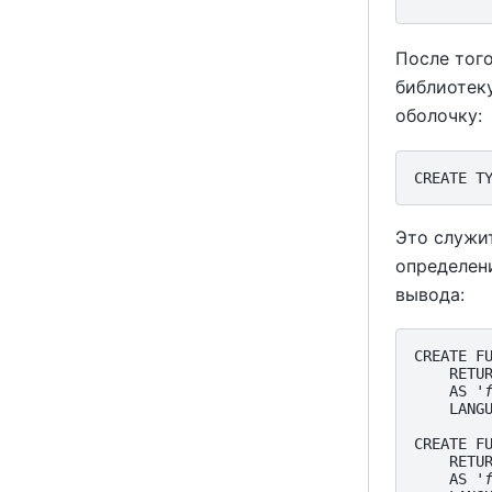
После тог
библиотек
оболочку:
Это служит
определен
вывода:
CREATE FU
    RETUR
    AS '
    LANGU
CREATE FU
    RETUR
    AS '