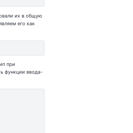
овали их в общую
являем его как
ип при
ть функции ввода-