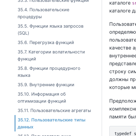
35.3. Пользовательские функции
каталоге
s
35.4. Пользовательские
каталоге д
процедуры
Пользоват
35.5. Функции языка запросов
определяют
(SQL)
пользовате
35.6. Перегрузка функций
качестве 
35.7. Категории волатильности
внутреннее
функций
представл
35.8. Функции процедурного
строку сим
языка
должны пр
35.9. Внутренние функции
которые мы
35.10. Информация об
Предполож
оптимизации функций
комплексн
35.11. Пользовательские агрегаты
памяти бы
35.12. Пользовательские типы
данных
typedef s