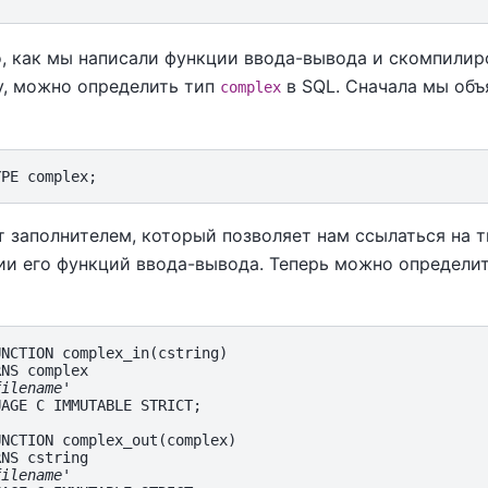
о, как мы написали функции ввода-вывода и скомпилир
у, можно определить тип
в SQL. Сначала мы объ
complex
 заполнителем, который позволяет нам ссылаться на т
ии его функций ввода-вывода. Теперь можно определи
NCTION complex_in(cstring)

NS complex

filename
'

AGE C IMMUTABLE STRICT;

NCTION complex_out(complex)

NS cstring

filename
'
