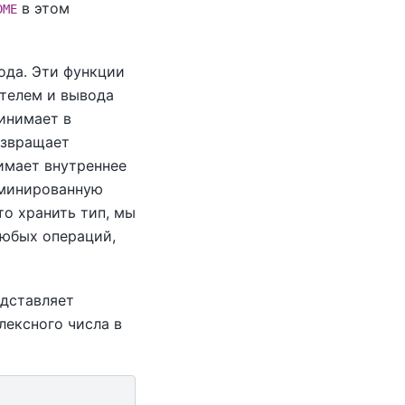
в этом
DME
ода. Эти функции
ателем и вывода
ринимает в
озвращает
имает внутреннее
рминированную
то хранить тип, мы
любых операций,
едставляет
лексного числа в