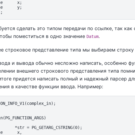
e      x;

e      y;

уется сделать это типом передачи по ссылке, так как
чтобы поместиться в одно значение
.
Datum
ее строковое представление типа мы выбираем строку
вода и вывода обычно несложно написать, особенно ф
лении внешнего строкового представления типа помнит
итоге придется написать полный и надежный парсер дл
ния в качестве функции ввода. Например:
ON_INFO_V1(complex_in);

n(PG_FUNCTION_ARGS)

      *str = PG_GETARG_CSTRING(0);

e      x,
