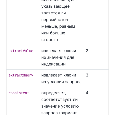
указывающее,
является ли
первый ключ
меньше, равным
или больше
второго
извлекает ключи
2
extractValue
из значения для
индексации
извлекает ключи
3
extractQuery
из условия запроса
определяет,
4
consistent
соответствует ли
значение условию
запроса (вариант