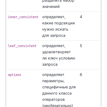
разделить набор
значений
определяет,
4
inner_consistent
какие подсекции
нужно искать
для запроса
определяет,
5
leaf_consistent
удовлетворяет
ли ключ условию
запроса
определяет
6
options
параметры,
специфичные для
данного класса
операторов
(необязательно)