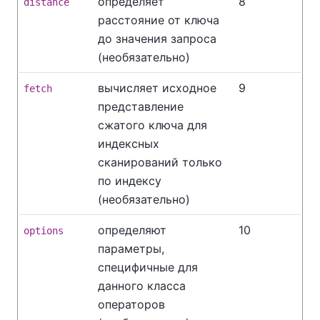
определяет
8
distance
расстояние от ключа
до значения запроса
(необязательно)
вычисляет исходное
9
fetch
представление
сжатого ключа для
индексных
сканирований только
по индексу
(необязательно)
определяют
10
options
параметры,
специфичные для
данного класса
операторов