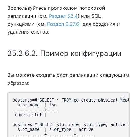
Воспользуйтесь протоколом потоковой
репликации (см.
Раздел 52.4
) или SQL-
функциями (см.
Раздел 9.27.6
) для создания и
удаления слотов.
25.2.6.2. Пример конфигурации
Вы можете создать слот репликации следующим
образом:
postgres=# SELECT * FROM pg_create_physical_replica
  slot_name  | lsn

-------------+-----

 node_a_slot |

postgres=# SELECT slot_name, slot_type, active FROM
  slot_name  | slot_type | active

-------------+-----------+--------
