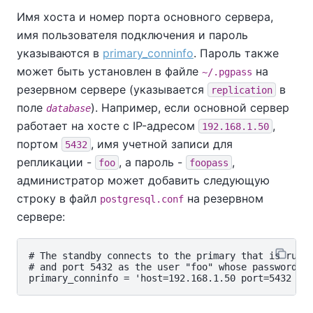
Имя хоста и номер порта основного сервера,
имя пользователя подключения и пароль
указываются в
primary_conninfo
. Пароль также
может быть установлен в файле
на
~/.pgpass
резервном сервере (указывается
в
replication
поле
). Например, если основной сервер
database
работает на хосте с IP-адресом
,
192.168.1.50
портом
, имя учетной записи для
5432
репликации -
, а пароль -
,
foo
foopass
администратор может добавить следующую
строку в файл
на резервном
postgresql.conf
сервере:
# The standby connects to the primary that is runni
# and port 5432 as the user "foo" whose password is