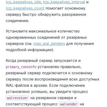
tcp_keepalives_idle
,
tcp_keepalives_interval
и
tcp_keepalives_count
помогает основному
серверу быстро обнаружить разорванное
соединение.
Установите максимальное количество
одновременных соединений от резервных
серверов (см.
max_wal_senders
для получения
подробной информации).
Когда резервный сервер запускается и
установлен правильно,
primary_conninfo
резервный сервер подключится к основному
серверу после воспроизведения всех доступных
WAL-файлов в архиве. Если подключение
установлено успешно, вы увидите процесс
на резервном сервере и
walreceiver
соответствующий процесс
на
walsender