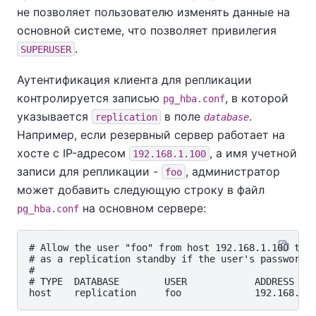
не позволяет пользователю изменять данные на
основной системе, что позволяет привилегия
.
SUPERUSER
Аутентификация клиента для репликации
контролируется записью
, в которой
pg_hba.conf
указывается
в поле
.
replication
database
Например, если резервный сервер работает на
хосте с IP-адресом
, а имя учетной
192.168.1.100
записи для репликации -
, администратор
foo
может добавить следующую строку в файл
на основном сервере:
pg_hba.conf
# Allow the user "foo" from host 192.168.1.100 to c
# as a replication standby if the user's password i
#

# TYPE  DATABASE        USER            ADDRESS    