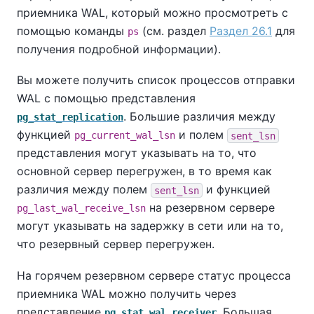
приемника WAL, который можно просмотреть с
помощью команды
(см. раздел
Раздел 26.1
для
ps
получения подробной информации).
Вы можете получить список процессов отправки
WAL с помощью представления
. Большие различия между
pg_stat_replication
функцией
и полем
pg_current_wal_lsn
sent_lsn
представления могут указывать на то, что
основной сервер перегружен, в то время как
различия между полем
и функцией
sent_lsn
на резервном сервере
pg_last_wal_receive_lsn
могут указывать на задержку в сети или на то,
что резервный сервер перегружен.
На горячем резервном сервере статус процесса
приемника WAL можно получить через
представление
. Большая
pg_stat_wal_receiver