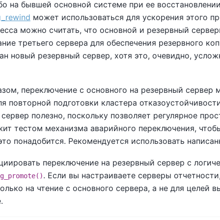
бо на бывшей основной системе при ее восстановлении
_rewind
может использоваться для ускорения этого пр
цесса можно считать, что основной и резервный серв
ние третьего сервера для обеспечения резервного коп
дан новый резервный сервер, хотя это, очевидно, усл
азом, переключение с основного на резервный сервер 
ля повторной подготовки кластера отказоустойчивости
сервер полезно, поскольку позволяет регулярное про
ит тестом механизма аварийного переключения, чтобы 
 это понадобится. Рекомендуется использовать написа
циировать переключение на резервный сервер с логич
. Если вы настраиваете серверы отчетности
g_promote()
олько на чтение с основного сервера, а не для целей 
.