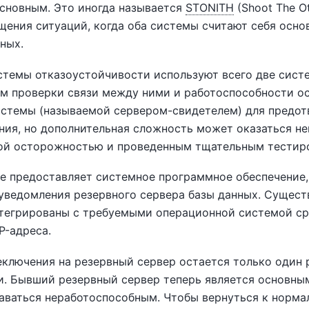
основным. Это иногда называется
STONITH
(Shoot The O
ения ситуаций, когда оба системы считают себя основ
ных.
стемы отказоустойчивости используют всего две сист
м проверки связи между ними и работоспособности о
истемы (называемой сервером-свидетелем) для предот
ия, но дополнительная сложность может оказаться не
ой осторожностью и проведенным тщательным тестир
е предоставляет системное программное обеспечение,
 уведомления резервного сервера базы данных. Сущест
тегрированы с требуемыми операционной системой ср
P-адреса.
еключения на резервный сервер остается только один
и. Бывший резервный сервер теперь является основным
аваться неработоспособным. Чтобы вернуться к норма