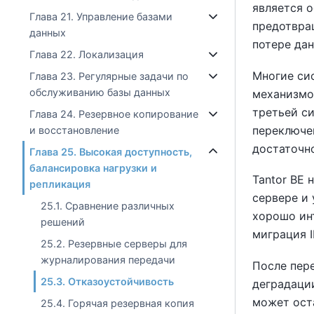
является 
Глава 21. Управление базами
предотвращ
данных
потере дан
Глава 22. Локализация
Многие си
Глава 23. Регулярные задачи по
обслуживанию базы данных
механизмо
третьей с
Глава 24. Резервное копирование
переключен
и восстановление
достаточн
Глава 25. Высокая доступность,
балансировка нагрузки и
Tantor BE
н
репликация
сервере и
25.1. Сравнение различных
хорошо ин
решений
миграция I
25.2. Резервные серверы для
журналирования передачи
После пер
25.3. Отказоустойчивость
деградаци
может ост
25.4. Горячая резервная копия