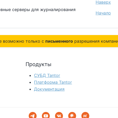
Наверх
ервные серверы для журналирования
Начало
е возможно только с
письменного
разрешения компани
Продукты
СУБД Tantor
Платформа Tantor
Документация