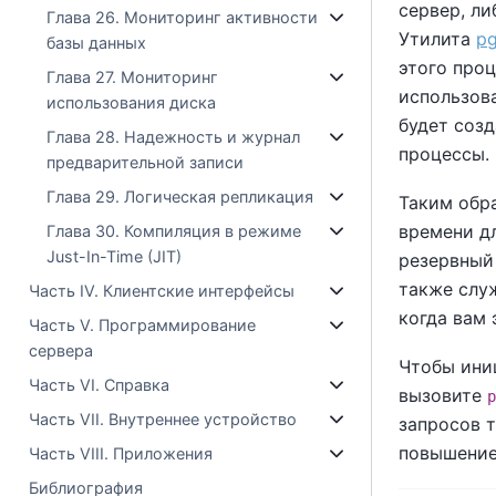
сервер, ли
Глава 26. Мониторинг активности
Утилита
pg
базы данных
этого про
Глава 27. Мониторинг
использова
использования диска
будет соз
Глава 28. Надежность и журнал
процессы.
предварительной записи
Глава 29. Логическая репликация
Таким обр
времени д
Глава 30. Компиляция в режиме
Just-In-Time (JIT)
резервный 
также служ
Часть IV. Клиентские интерфейсы
когда вам
Часть V. Программирование
сервера
Чтобы ини
Часть VI. Справка
вызовите
p
Часть VII. Внутреннее устройство
запросов т
повышение
Часть VIII. Приложения
Библиография