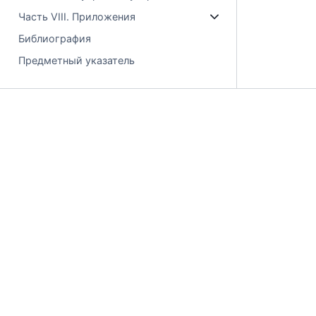
Часть VIII. Приложения
Библиография
Предметный указатель
Коммерческое использовани
© ООО "Лаборатории Тантор"
Положение о технической поддержке
Политика обработки файлов сookie
Пользовательское соглашение сайта