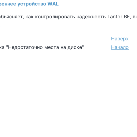
треннее устройство WAL
объясняет, как контролировать надежность
Tantor BE
, 
.
Наверх
бка "Недостаточно места на диске"
Начало