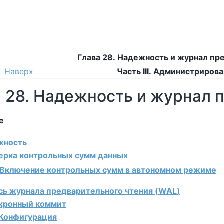
Глава 28. Надежность и журнал пр
Наверх
Часть III. Администриров
а 28. Надежность и журнал 
е
ежность
верка контрольных сумм данных
. Включение контрольных сумм в автономном режиме
ись журнала предварительного чтения (
WAL
)
нхронный коммит
Конфигурация