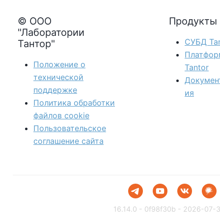
© ООО
Продукты
"Лаборатории
СУБД Tan
Тантор"
Платфор
Положение о
Tantor
технической
Докумен
поддержке
ия
Политика обработки
файлов сookie
Пользовательское
соглашение сайта
16.14.0 - 0f98f30b - 2026-07-