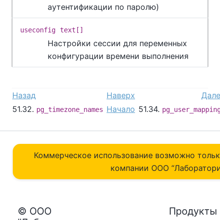
аутентификации по паролю)
useconfig
text[]
Настройки сессии для переменных
конфигурации времени выполнения
Назад
Наверх
Дал
51.32.
Начало
51.34.
pg_timezone_names
pg_user_mappin
Коммерческое использование возможно толь
компании ОOO “Лаборатори
© ООО
Продукты