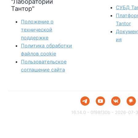
"Лаборатории
СУБД Tan
Тантор"
Платфор
Положение о
Tantor
технической
Докумен
поддержке
ия
Политика обработки
файлов сookie
Пользовательское
соглашение сайта
16.14.0 - 0f98f30b - 2026-07-