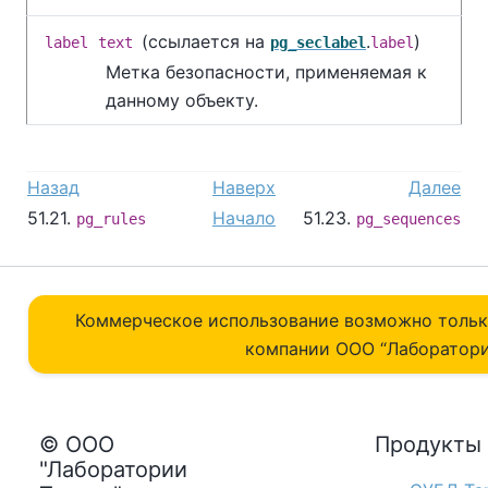
(ссылается на
.
)
label
text
pg_seclabel
label
Метка безопасности, применяемая к
данному объекту.
Назад
Наверх
Далее
51.21.
Начало
51.23.
pg_rules
pg_sequences
Коммерческое использование возможно толь
компании ОOO “Лаборатори
© ООО
Продукты
"Лаборатории