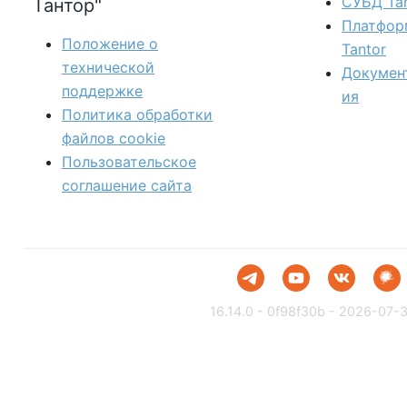
СУБД Tan
Тантор"
Платфор
Положение о
Tantor
технической
Докумен
поддержке
ия
Политика обработки
файлов сookie
Пользовательское
соглашение сайта
16.14.0 - 0f98f30b - 2026-07-