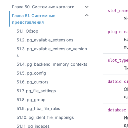
Глава 50. Системные каталоги
slot_nam
Глава 51. Системные
У
представления
51.1. Обзор
plugin
n
Б
51.2. pg_available_extensions
n
51.3. pg_available_extension_version
s
slot_typ
51.4. pg_backend_memory_contexts
Т
51.5. pg_config
datoid
o
51.6. pg_cursors
O
51.7. pg_file_settings
д
51.8. pg_group
51.9. pg_hba_file_rules
database
И
51.10. pg_ident_file_mappings
д
51.11. pg_indexes