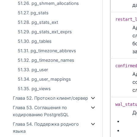
51.26. pg_shmem_allocations
д
51.27. pg_stats
restart_
51.28. pg_stats_ext
А
51.29. pg_stats_ext_exprs
с
51.30. pg_tables
б
51.31. pg_timezone_abbrevs
з
51.32. pg_timezone_names
confirme
51.33. pg_user
А
51.34. pg_user_mappings
с
51.35. pg_views
с
Глава 52. Протокол клиент/сервер
wal_stat
Глава 53. Соглашения по
Д
кодированию PostgreSQL
Глава 54. Поддержка родного
языка