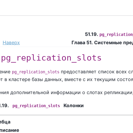
51.19.
pg_replication
Наверх
Глава 51. Системные пр
.
pg_replication_slots
ление
предоставляет список всех с
pg_replication_slots
т в кластере базы данных, вместе с их текущим состо
ения дополнительной информации о слотах репликации
.19.
Колонки
pg_replication_slots
лбца
писание