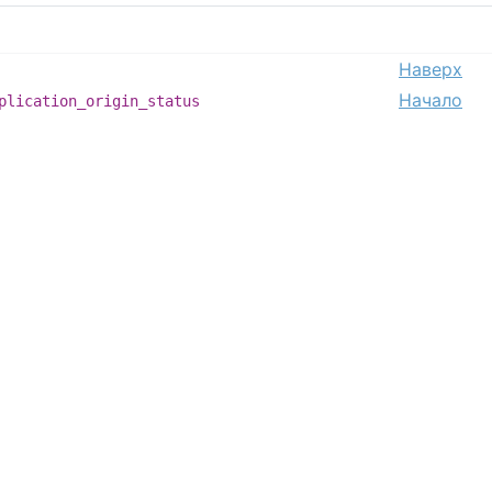
Наверх
Начало
plication_origin_status