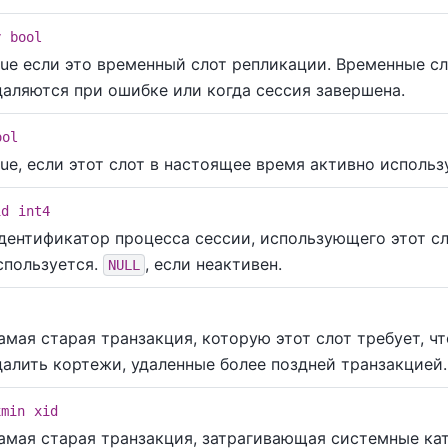
y
bool
rue если это временный слот репликации. Временные с
даляются при ошибке или когда сессия завершена.
ool
rue, если этот слот в настоящее время активно использ
id
int4
дентификатор процесса сессии, использующего этот сл
спользуется.
, если неактивен.
NULL
амая старая транзакция, которую этот слот требует, ч
далить кортежи, удаленные более поздней транзакцией.
xmin
xid
амая старая транзакция, затрагивающая системные ката