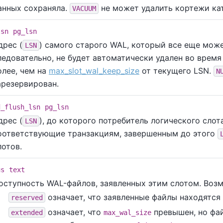
анных сохраняла.
не может удалить кортежи кат
VACUUM
lsn
pg_lsn
дрес (
) самого старого WAL, который все еще може
LSN
ледовательно, не будет автоматически удален во время
олее, чем на
max_slot_wal_keep_size
от текущего LSN.
N
арезервирован.
d_flush_lsn
pg_lsn
дрес (
), до которого потребитель логического сло
LSN
оответствующие транзакциям, завершенным до этого
лотов.
us
text
оступность WAL-файлов, заявленных этим слотом. Воз
означает, что заявленные файлы находятся
reserved
означает, что
превышен, но фай
extended
max_wal_size