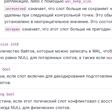
репликации, либо с помощью
.
wal_keep_size
означает, что слот больше не сохраняет
unreserved
удалены при следующей контрольной точке. Это обы
установлено в неотрицательное значение. Это сост
означает, что этот слот больше не пригоден
потерян
_size
int8
оличество байтов, которые можно записать в WAL, чтобы
но равно NULL для потерянных слотов, а также если
ma
e
bool
rue, если слот включен для декодирования подготовленн
лотов.
ing
bool
стина, если этот логический слот конфликтовал с восс
сегда NULL для физических слотов.