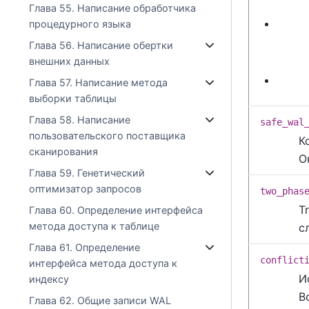
Глава 55. Написание обработчика
процедурного языка
Глава 56. Написание обертки
внешних данных
Глава 57. Написание метода
выборки таблицы
Глава 58. Написание
safe_wal
пользовательского поставщика
К
сканирования
О
Глава 59. Генетический
оптимизатор запросов
two_phas
T
Глава 60. Определение интерфейса
метода доступа к таблице
с
Глава 61. Определение
conflict
интерфейса метода доступа к
И
индексу
В
Глава 62. Общие записи WAL