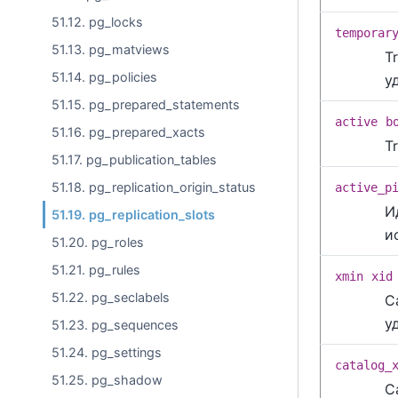
51.12. pg_locks
temporar
51.13. pg_matviews
T
51.14. pg_policies
у
51.15. pg_prepared_statements
active
b
51.16. pg_prepared_xacts
T
51.17. pg_publication_tables
51.18. pg_replication_origin_status
active_p
И
51.19. pg_replication_slots
и
51.20. pg_roles
51.21. pg_rules
xmin
xid
51.22. pg_seclabels
С
у
51.23. pg_sequences
51.24. pg_settings
catalog_
51.25. pg_shadow
С