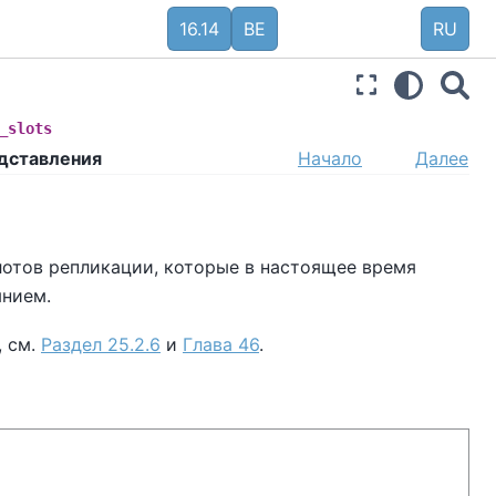
16.14
BE
RU
_slots
едставления
Начало
Далее
лотов репликации, которые в настоящее время
янием.
, см.
Раздел 25.2.6
и
Глава 46
.