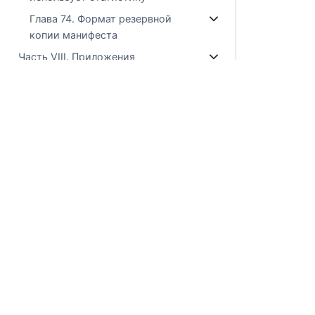
Глава 74. Формат резервной
копии манифеста
Часть VIII. Приложения
Библиография
Предметный указатель
Коммерческое использовани
© ООО "Лаборатории Тантор"
Положение о технической поддержке
Политика обработки файлов сookie
Пользовательское соглашение сайта