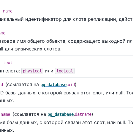
e
name
никальный идентификатор для слота репликации, дейст
ame
азовое имя общего объекта, содержащего выходной пл
ull для физических слотов.
e
text
ип слота:
или
physical
logical
(ссылается на
.
)
id
pg_database
oid
ID базы данных, с которой связан этот слот, или null. 
анных.
(ссылается на
.
)
name
pg_database
datname
мя базы данных, с которой связан этот слот, или null.
анных.