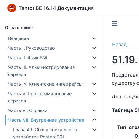
Tantor BE 16.14 Документация
Оглавление:
Введение
Назад
Часть I. Руководство
51.19
Часть II. Язык SQL
Часть III. Администрирование
Представ
сервера
существую
Часть IV. Клиентские интерфейсы
Часть V. Программирование
Для получ
сервера
Таблица 51
Часть VI. Справка
Часть VII. Внутреннее устройство
Тип сто
Глава 49. Обзор внутреннего
О
устройства PostgreSQL