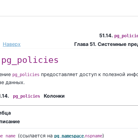
51.14.
pg_polici
Наверх
Глава 51. Системные пр
.
pg_policies
ление
предоставляет доступ к полезной инф
pg_policies
зе данных.
.14.
Колонки
pg_policies
лбца
писание
(ссылается на
.
)
me
name
pg_namespace
nspname