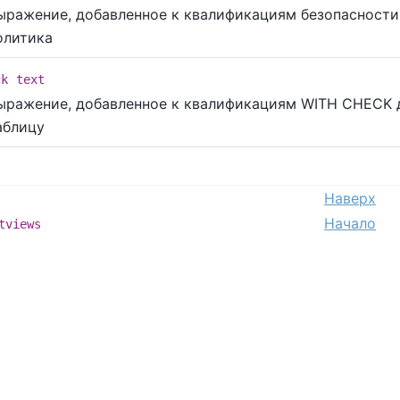
ыражение, добавленное к квалификациям безопасности
олитика
ck
text
ыражение, добавленное к квалификациям WITH CHECK д
аблицу
Наверх
Начало
tviews