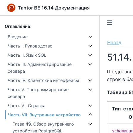
Tantor BE 16.14 Документация
Оглавление:
Введение
Назад
Часть I. Руководство
51.14
Часть II. Язык SQL
Часть III. Администрирование
Представ
сервера
строк в ба
Часть IV. Клиентские интерфейсы
Часть V. Программирование
Таблица 51
сервера
Часть VI. Справка
Тип сто
Часть VII. Внутреннее устройство
О
Глава 49. Обзор внутреннего
устройства PostgreSQL
schemana