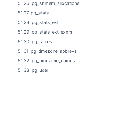
51.26. pg_shmem_allocations
51.27. pg_stats
51.28. pg_stats_ext
51.29. pg_stats_ext_exprs
51.30. pg_tables
51.31. pg_timezone_abbrevs
51.32. pg_timezone_names
51.33. pg_user
51.34. pg_user_mappings
51.35. pg_views
Глава 52. Протокол клиент/сервер
Коммерческое использовани
Глава 53. Соглашения по
кодированию PostgreSQL
Глава 54. Поддержка родного
языка
© ООО "Лаборатории Тантор"