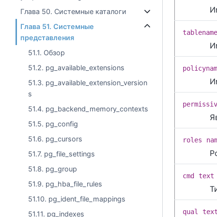
И
Глава 50. Системные каталоги
Глава 51. Системные
tablenam
представления
И
51.1. Обзор
51.2. pg_available_extensions
policyna
И
51.3. pg_available_extension_version
s
permissi
51.4. pg_backend_memory_contexts
Я
51.5. pg_config
51.6. pg_cursors
roles
na
Р
51.7. pg_file_settings
51.8. pg_group
cmd
text
51.9. pg_hba_file_rules
Т
51.10. pg_ident_file_mappings
qual
tex
51.11. pg_indexes