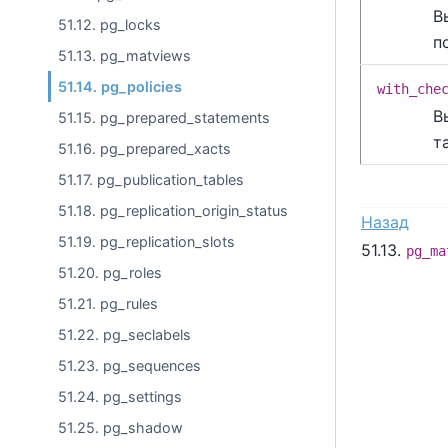
В
51.12. pg_locks
п
51.13. pg_matviews
51.14. pg_policies
with_che
В
51.15. pg_prepared_statements
т
51.16. pg_prepared_xacts
51.17. pg_publication_tables
51.18. pg_replication_origin_status
Назад
51.19. pg_replication_slots
51.13.
pg_ma
51.20. pg_roles
51.21. pg_rules
51.22. pg_seclabels
51.23. pg_sequences
51.24. pg_settings
51.25. pg_shadow