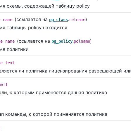
мя схемы, содержащей таблицу policy
(ссылается на
.
)
e
name
pg_class
relname
мя таблицы policy находится
(ссылается на
.
)
me
name
pg_policy
polname
мя политики
ve
text
вляется ли политика лицензирования разрешающей или
me[]
оли, к которым применяется данная политика
ип команды, к которой применяется политика
t