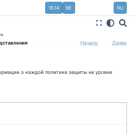
16.14
BE
RU
es
едставления
Начало
Далее
ормации о каждой политике защиты на уровне