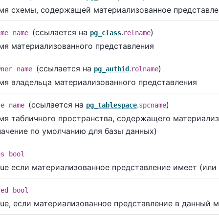
мя схемы, содержащей материализованное представле
(ссылается на
.
)
ame
name
pg_class
relname
мя материализованного представления
(ссылается на
.
)
wner
name
pg_authid
rolname
мя владельца материализованного представления
(ссылается на
.
)
ce
name
pg_tablespace
spcname
мя табличного пространства, содержащего материализо
начение по умолчанию для базы данных)
es
bool
rue если материализованное представление имеет (или
ted
bool
rue, если материализованное представление в данный 