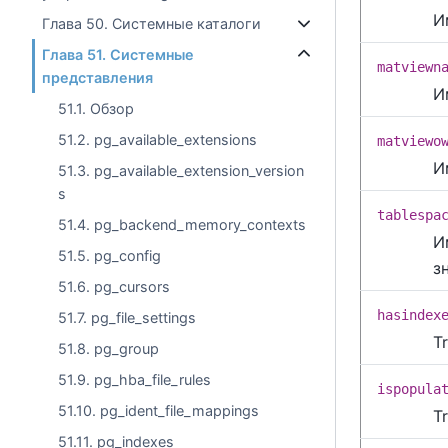
И
Глава 50. Системные каталоги
Глава 51. Системные
matviewn
представления
И
51.1. Обзор
51.2. pg_available_extensions
matviewo
И
51.3. pg_available_extension_version
s
tablespa
51.4. pg_backend_memory_contexts
И
51.5. pg_config
з
51.6. pg_cursors
hasindex
51.7. pg_file_settings
T
51.8. pg_group
51.9. pg_hba_file_rules
ispopula
51.10. pg_ident_file_mappings
T
51.11. pg_indexes