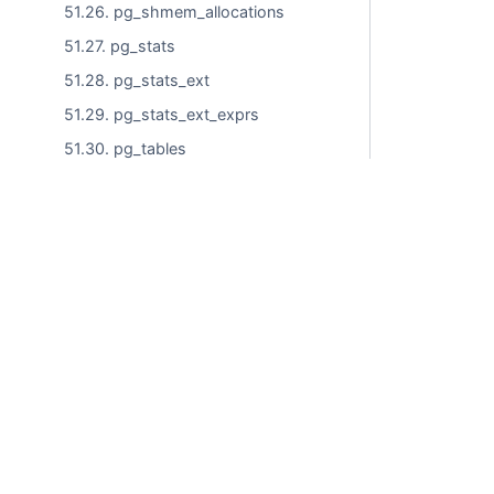
51.26. pg_shmem_allocations
51.27. pg_stats
51.28. pg_stats_ext
51.29. pg_stats_ext_exprs
51.30. pg_tables
51.31. pg_timezone_abbrevs
51.32. pg_timezone_names
51.33. pg_user
Коммерческое использовани
51.34. pg_user_mappings
51.35. pg_views
Глава 52. Протокол клиент/сервер
© ООО "Лаборатории Тантор"
Глава 53. Соглашения по
кодированию PostgreSQL
Положение о технической поддержке
Политика обработки файлов сookie
Глава 54. Поддержка родного
Пользовательское соглашение сайта
языка