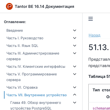
Tantor BE 16.14 Документация
Оглавление:
Введение
Назад
Часть I. Руководство
51.13
Часть II. Язык SQL
Часть III. Администрирование
Представ
сервера
представле
Часть IV. Клиентские интерфейсы
Часть V. Программирование
Таблица 51
сервера
Часть VI. Справка
Тип сто
Часть VII. Внутреннее устройство
О
Глава 49. Обзор внутреннего
устройства PostgreSQL
schemana