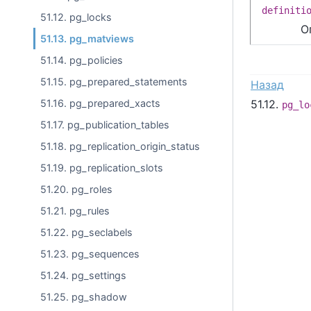
definiti
51.12. pg_locks
О
51.13. pg_matviews
51.14. pg_policies
51.15. pg_prepared_statements
Назад
51.16. pg_prepared_xacts
51.12.
pg_lo
51.17. pg_publication_tables
51.18. pg_replication_origin_status
51.19. pg_replication_slots
51.20. pg_roles
51.21. pg_rules
51.22. pg_seclabels
51.23. pg_sequences
51.24. pg_settings
51.25. pg_shadow