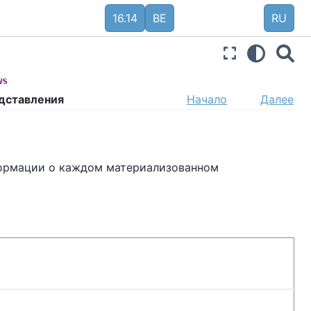
16.14
BE
RU
ws
едставления
Начало
Далее
формации о каждом материализованном