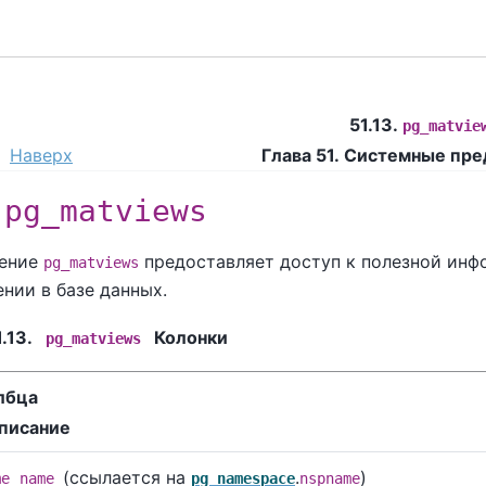
51.13.
pg_matvie
Наверх
Глава 51. Системные пр
.
pg_matviews
ление
предоставляет доступ к полезной ин
pg_matviews
нии в базе данных.
.13.
Колонки
pg_matviews
лбца
писание
(ссылается на
.
)
me
name
pg_namespace
nspname