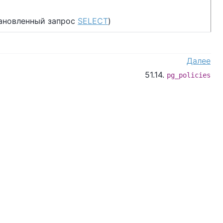
тановленный запрос
SELECT
)
Далее
51.14.
pg_policies