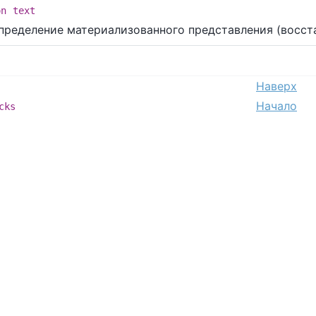
on
text
пределение материализованного представления (восс
Наверх
Начало
cks