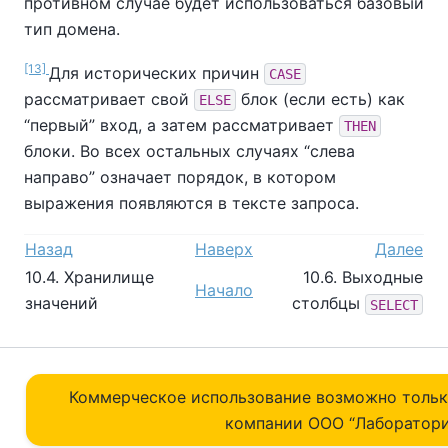
противном случае будет использоваться базовый
тип домена.
[13]
Для исторических причин
CASE
рассматривает свой
блок (если есть) как
ELSE
“
первый
”
вход, а затем рассматривает
THEN
блоки. Во всех остальных случаях
“
слева
направо
”
означает порядок, в котором
выражения появляются в тексте запроса.
Назад
Наверх
Далее
10.4. Хранилище
10.6. Выходные
Начало
значений
столбцы
SELECT
Коммерческое использование возможно толь
компании ОOO “Лаборатори