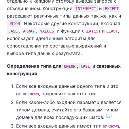
отдельно к каждому столбцу вывода запроса с
объединением. Конструкции
и
INTERSECT
EXCEPT
разрешают различные типы данных так же, как и
. Некоторые другие конструкции, включая
UNION
,
,
и функции
и
,
CASE
ARRAY
VALUES
GREATEST
LEAST
используют идентичный алгоритм для
сопоставления их составных выражений и
выбора типа данных результата.
Определение типа для
,
и связанных
UNION
CASE
конструкций
Если все входные данные одного типа и это
не
, разрешите как этот тип.
unknown
Если какой-либо входной параметр является
типом домена, считайте его базовым типом
[12]
домена для всех последующих шагов.
Если все входные данные имеют тип
,
unknown