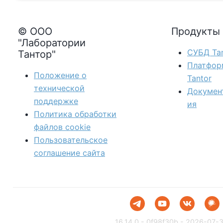
© ООО
Продукты
"Лаборатории
СУБД Tan
Тантор"
Платфор
Положение о
Tantor
технической
Докумен
поддержке
ия
Политика обработки
файлов сookie
Пользовательское
соглашение сайта
16.14.0 - 0f98f30b - 2026-07-