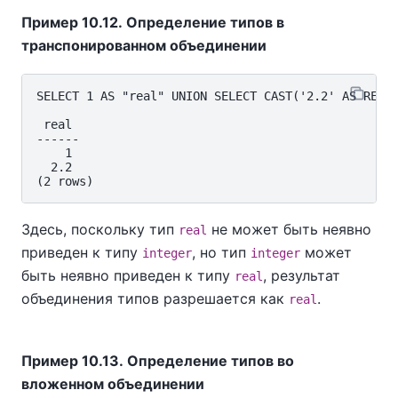
Пример 10.12. Определение типов в
транспонированном объединении
SELECT 1 AS "real" UNION SELECT CAST('2.2' AS REAL)
 real

------

    1

  2.2

Здесь, поскольку тип
не может быть неявно
real
приведен к типу
, но тип
может
integer
integer
быть неявно приведен к типу
, результат
real
объединения типов разрешается как
.
real
Пример 10.13. Определение типов во
вложенном объединении