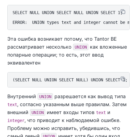
SELECT NULL UNION SELECT NULL UNION SELECT 1;

Эта ошибка возникает потому, что
Tantor BE
рассматривает несколько
как вложенные
UNION
попарные операции; то есть, этот ввод
эквивалентен
Внутренний
разрешается как вывод типа
UNION
, согласно указанным выше правилам. Затем
text
внешний
имеет входы типов
и
UNION
text
, что приводит к наблюдаемой ошибке.
integer
Проблему можно исправить, убедившись, что
самый левый
имеет хотя бы один вход
UNION