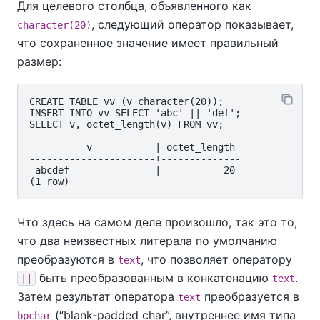
Для целевого столбца, объявленного как
, следующий оператор показывает,
character(20)
что сохраненное значение имеет правильный
размер:
CREATE TABLE vv (v character(20));

INSERT INTO vv SELECT 'abc' || 'def';

SELECT v, octet_length(v) FROM vv;

          v           | octet_length

----------------------+--------------

 abcdef               |           20

Что здесь на самом деле произошло, так это то,
что два неизвестных литерала по умолчанию
преобразуются в
, что позволяет оператору
text
быть преобразованным в конкатенацию
.
||
text
Затем результат оператора
преобразуется в
text
(
“
blank-padded char
”
, внутреннее имя типа
bpchar