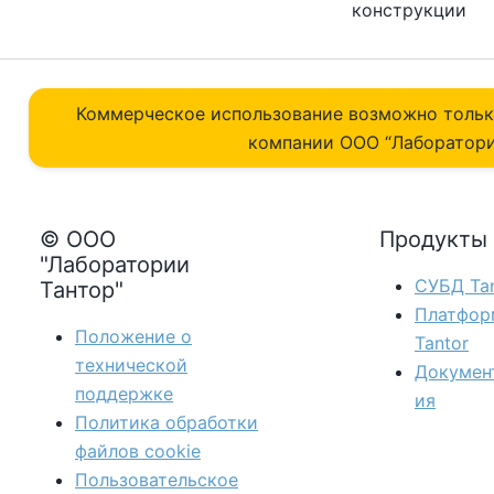
конструкции
Коммерческое использование возможно толь
компании ОOO “Лаборатори
© ООО
Продукты
"Лаборатории
СУБД Tan
Тантор"
Платфор
Положение о
Tantor
технической
Докумен
поддержке
ия
Политика обработки
файлов сookie
Пользовательское