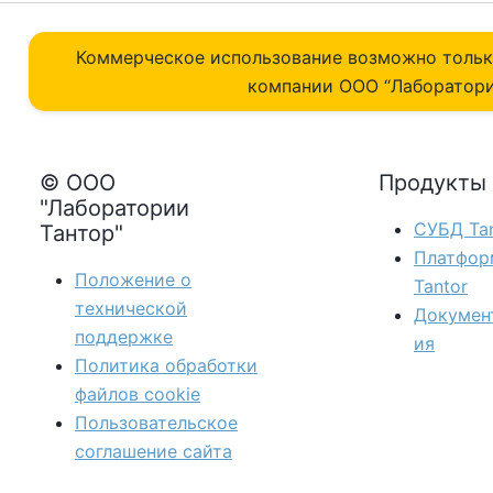
Коммерческое использование возможно толь
компании ОOO “Лаборатори
© ООО
Продукты
"Лаборатории
СУБД Tan
Тантор"
Платфор
Положение о
Tantor
технической
Докумен
поддержке
ия
Политика обработки
файлов сookie
Пользовательское
соглашение сайта