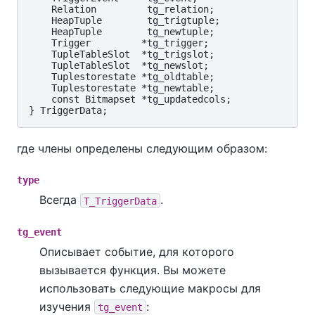
    Relation         tg_relation;

    HeapTuple        tg_trigtuple;

    HeapTuple        tg_newtuple;

    Trigger         *tg_trigger;

    TupleTableSlot  *tg_trigslot;

    TupleTableSlot  *tg_newslot;

    Tuplestorestate *tg_oldtable;

    Tuplestorestate *tg_newtable;

    const Bitmapset *tg_updatedcols;

где члены определены следующим образом:
type
Всегда
.
T_TriggerData
tg_event
Описывает событие, для которого
вызывается функция. Вы можете
использовать следующие макросы для
изучения
:
tg_event