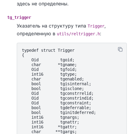
здесь не определены.
tg_trigger
Указатель на структуру типа
,
Trigger
определенную в
:
utils/reltrigger.h
typedef struct Trigger

{

    Oid         tgoid;

    char       *tgname;

    Oid         tgfoid;

    int16       tgtype;

    char        tgenabled;

    bool        tgisinternal;

    bool        tgisclone;

    Oid         tgconstrrelid;

    Oid         tgconstrindid;

    Oid         tgconstraint;

    bool        tgdeferrable;

    bool        tginitdeferred;

    int16       tgnargs;

    int16       tgnattr;

    int16      *tgattr;

    char      **tgargs;
