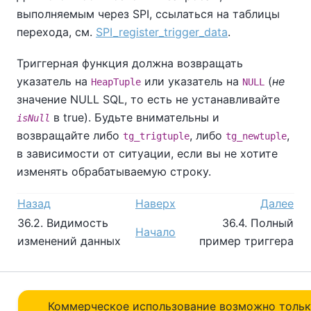
выполняемым через SPI, ссылаться на таблицы
перехода, см.
SPI_register_trigger_data
.
Триггерная функция должна возвращать
указатель на
или указатель на
(
не
HeapTuple
NULL
значение NULL SQL, то есть не устанавливайте
в true). Будьте внимательны и
isNull
возвращайте либо
, либо
,
tg_trigtuple
tg_newtuple
в зависимости от ситуации, если вы не хотите
изменять обрабатываемую строку.
Назад
Наверх
Далее
36.2. Видимость
36.4. Полный
Начало
изменений данных
пример триггера
Коммерческое использование возможно толь