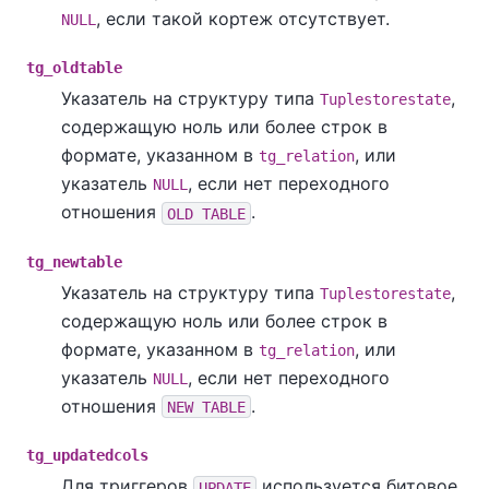
, если такой кортеж отсутствует.
NULL
tg_oldtable
Указатель на структуру типа
,
Tuplestorestate
содержащую ноль или более строк в
формате, указанном в
, или
tg_relation
указатель
, если нет переходного
NULL
отношения
.
OLD TABLE
tg_newtable
Указатель на структуру типа
,
Tuplestorestate
содержащую ноль или более строк в
формате, указанном в
, или
tg_relation
указатель
, если нет переходного
NULL
отношения
.
NEW TABLE
tg_updatedcols
Для триггеров
используется битовое
UPDATE