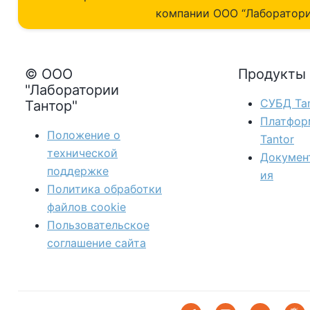
компании ОOO “Лаборатори
© ООО
Продукты
"Лаборатории
СУБД Tan
Тантор"
Платфор
Положение о
Tantor
технической
Докумен
поддержке
ия
Политика обработки
файлов сookie
Пользовательское
соглашение сайта