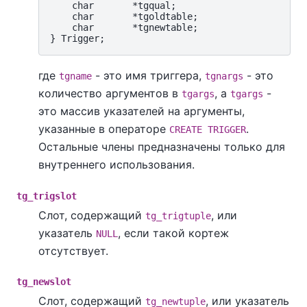
    char       *tgqual;

    char       *tgoldtable;

    char       *tgnewtable;

где
- это имя триггера,
- это
tgname
tgnargs
количество аргументов в
, а
-
tgargs
tgargs
это массив указателей на аргументы,
указанные в операторе
.
CREATE TRIGGER
Остальные члены предназначены только для
внутреннего использования.
tg_trigslot
Слот, содержащий
, или
tg_trigtuple
указатель
, если такой кортеж
NULL
отсутствует.
tg_newslot
Слот, содержащий
, или указатель
tg_newtuple