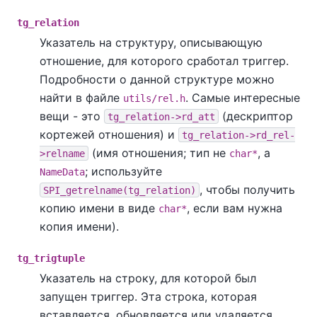
tg_relation
Указатель на структуру, описывающую
отношение, для которого сработал триггер.
Подробности о данной структуре можно
найти в файле
. Самые интересные
utils/rel.h
вещи - это
(дескриптор
tg_relation->rd_att
кортежей отношения) и
tg_relation->rd_rel-
(имя отношения; тип не
, а
>relname
char*
; используйте
NameData
, чтобы получить
SPI_getrelname(tg_relation)
копию имени в виде
, если вам нужна
char*
копия имени).
tg_trigtuple
Указатель на строку, для которой был
запущен триггер. Эта строка, которая
вставляется, обновляется или удаляется.