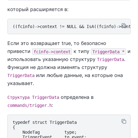
который расширяется в:
Если это возвращает true, то безопасно
привести
к типу
и
fcinfo->context
TriggerData *
использовать указанную структуру
.
TriggerData
Функция не должна изменять структуру
или любые данные, на которые она
TriggerData
указывает.
определена в
Структура TriggerData
:
commands/trigger.h
typedef struct TriggerData

{

    NodeTag          type;

    TriggerEvent     tg_event;
