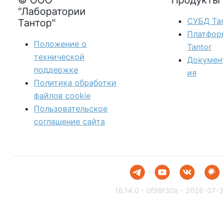
© ООО
Продукты
"Лаборатории
СУБД Tan
Тантор"
Платфор
Положение о
Tantor
технической
Докумен
поддержке
ия
Политика обработки
файлов сookie
Пользовательское
соглашение сайта
16.14.0 - 0f98f30b - 2026-07-