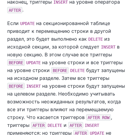
наконец, триггеры
на уровне оператора
INSERT
.
AFTER
Если
на секционированной таблице
UPDATE
приводит к перемещению строки в другой
раздел, это будет выполнено как
из
DELETE
исходной секции, за которой следует
в
INSERT
новую секцию. В этом случае все триггеры
на уровне строки и все триггеры
BEFORE
UPDATE
на уровне строки
будут запущены
BEFORE
DELETE
на исходном разделе. Затем все триггеры
на уровне строки будут запущены
BEFORE
INSERT
на целевом разделе. Необходимо учитывать
возможность неожиданных результатов, когда
все эти триггеры влияют на перемещаемую
строку. Что касается триггеров
,
AFTER ROW
триггеры
и
AFTER
DELETE
AFTER
INSERT
применяются; но триггеры
не
AFTER
UPDATE