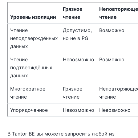
Грязное
Неповторяюще
Уровень изоляции
чтение
чтение
Чтение
Допустимо,
Возможно
неподтверждённых
но не в PG
данных
Чтение
Невозможно
Возможно
подтверждённых
данных
Многократное
Грязное
Неповторяюще
чтение
чтение
чтение
Упорядоченное
Невозможно
Невозможно
В
Tantor BE
вы можете запросить любой из