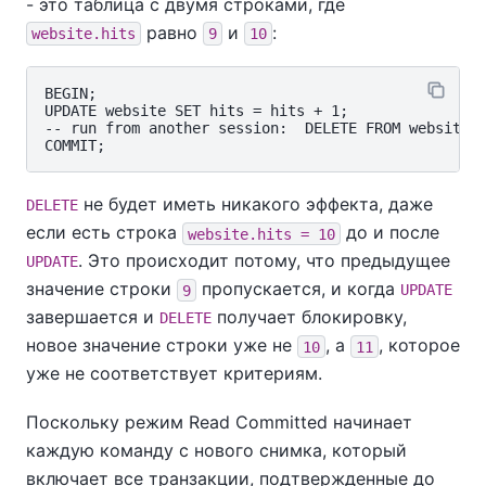
- это таблица с двумя строками, где
равно
и
:
website.hits
9
10
BEGIN;

UPDATE website SET hits = hits + 1;

-- run from another session:  DELETE FROM website W
не будет иметь никакого эффекта, даже
DELETE
если есть строка
до и после
website.hits = 10
. Это происходит потому, что предыдущее
UPDATE
значение строки
пропускается, и когда
9
UPDATE
завершается и
получает блокировку,
DELETE
новое значение строки уже не
, а
, которое
10
11
уже не соответствует критериям.
Поскольку режим Read Committed начинает
каждую команду с нового снимка, который
включает все транзакции, подтвержденные до