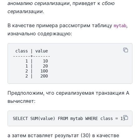
аномалию сериализации
, приведет к
сбою
сериализации
.
В качестве примера рассмотрим таблицу
,
mytab
изначально содержащую:
 class | value

-------+-------

     1 |    10

     1 |    20

     2 |   100

Предположим, что сериализуемая транзакция A
вычисляет:
а затем вставляет результат (30) в качестве