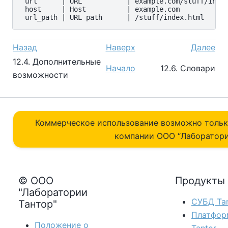
 url      | URL           | example.com/stuff/index
 host     | Host          | example.com

Назад
Наверх
Далее
12.4. Дополнительные
Начало
12.6. Словари
возможности
Коммерческое использование возможно толь
компании ОOO “Лаборатори
© ООО
Продукты
"Лаборатории
СУБД Tan
Тантор"
Платфор
Положение о