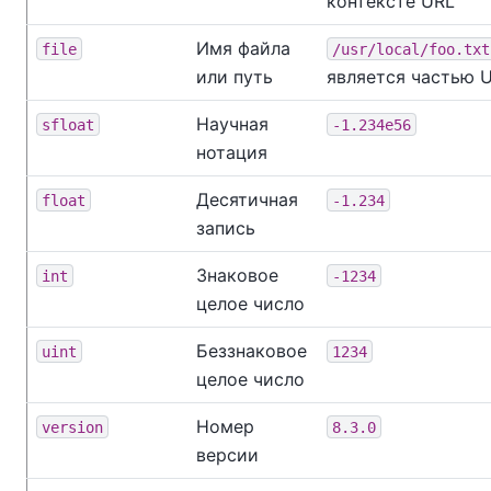
контексте URL
Имя файла
file
/usr/local/foo.txt
или путь
является частью 
Научная
sfloat
-1.234e56
нотация
Десятичная
float
-1.234
запись
Знаковое
int
-1234
целое число
Беззнаковое
uint
1234
целое число
Номер
version
8.3.0
версии