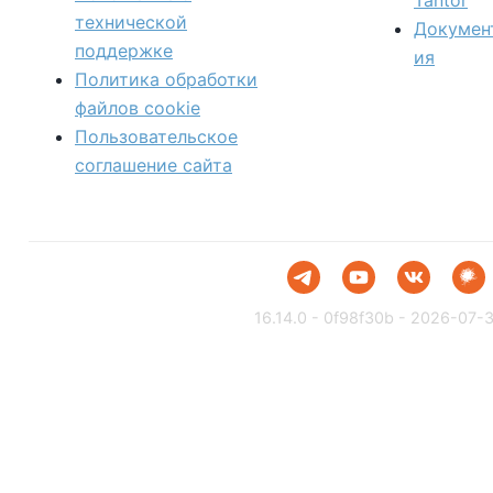
Tantor
технической
Докумен
поддержке
ия
Политика обработки
файлов сookie
Пользовательское
соглашение сайта
16.14.0 - 0f98f30b - 2026-07-