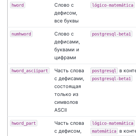
Слово с
hword
lógico-matemática
дефисом,
все буквы
Слово с
numhword
postgresql-beta1
дефисами,
буквами и
цифрами
Часть слова
в конт
hword_asciipart
postgresql
с дефисами,
postgresql-beta1
состоящая
только из
символов
ASCII
Часть слова
hword_part
lógico-matemática
с дефисом,
в конт
matemática