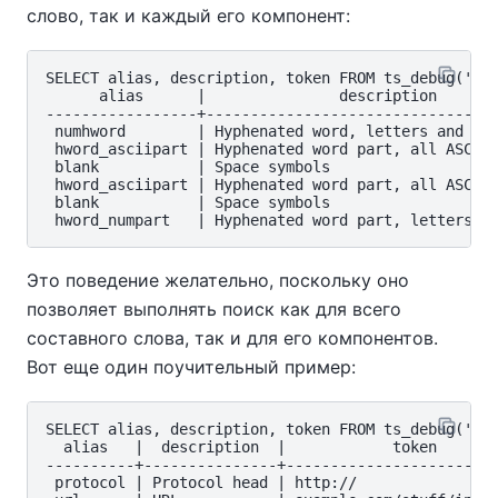
слово, так и каждый его компонент:
SELECT alias, description, token FROM ts_debug('foo
      alias      |               description       
-----------------+---------------------------------
 numhword        | Hyphenated word, letters and dig
 hword_asciipart | Hyphenated word part, all ASCII 
 blank           | Space symbols                   
 hword_asciipart | Hyphenated word part, all ASCII 
 blank           | Space symbols                   
Это поведение желательно, поскольку оно
позволяет выполнять поиск как для всего
составного слова, так и для его компонентов.
Вот еще один поучительный пример:
SELECT alias, description, token FROM ts_debug('htt
  alias   |  description  |            token

----------+---------------+------------------------
 protocol | Protocol head | http://
