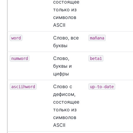
состоящее
только из
символов
ASCII
Слово, все
word
mañana
буквы
Слово,
numword
beta1
буквы и
цифры
Слово с
asciihword
up-to-date
дефисом,
состоящее
только из
символов
ASCII