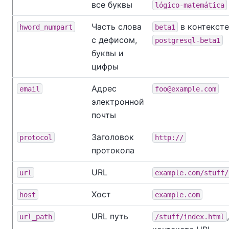
все буквы
lógico-matemática
Часть слова
в контексте
hword_numpart
beta1
с дефисом,
postgresql-beta1
буквы и
цифры
Адрес
email
foo@example.com
электронной
почты
Заголовок
protocol
http://
протокола
URL
url
example.com/stuff/
Хост
host
example.com
URL путь
url_path
/stuff/index.html