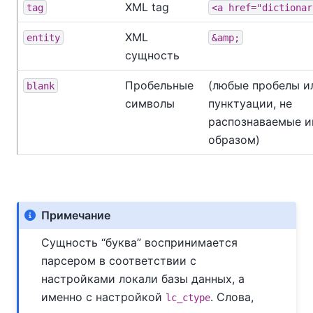
XML tag
tag
<a href="dictionar
XML
entity
&amp;
сущность
Пробельные
(любые пробелы и
blank
символы
пунктуации, не
распознаваемые 
образом)
Примечание
Сущность
“
буква
”
воспринимается
парсером в соответствии с
настройками локали базы данных, а
именно с настройкой
. Слова,
lc_ctype