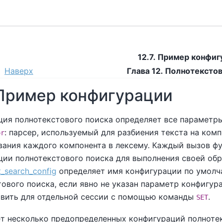
12.7. Пример конфи
Наверх
Глава 12. Полнотексто
. Пример конфигурации
ция полнотекстового поиска определяет все параметр
: парсер, используемый для разбиения текста на ком
or
вания каждого компонента в лексему. Каждый вызов ф
ции полнотекстового поиска для выполнения своей об
t_search_config
определяет имя конфигурации по умолч
ового поиска, если явно не указан параметр конфигур
овить для отдельной сессии с помощью команды
.
SET
т несколько предопределенных конфигураций полнотек