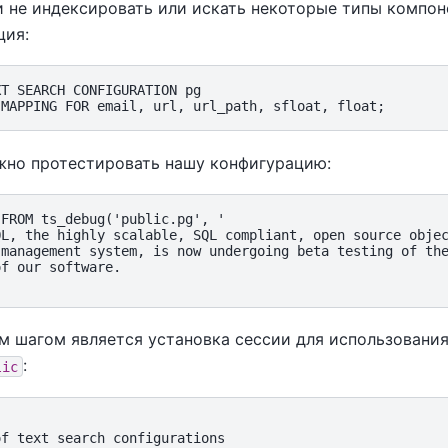
 не индексировать или искать некоторые типы компон
ция:
T SEARCH CONFIGURATION pg

жно протестировать нашу конфигурацию:
FROM ts_debug('public.pg', '

QL, the highly scalable, SQL compliant, open source objec
management system, is now undergoing beta testing of the
f our software.

 шагом является установка сессии для использования 
:
lic
f text search configurations
