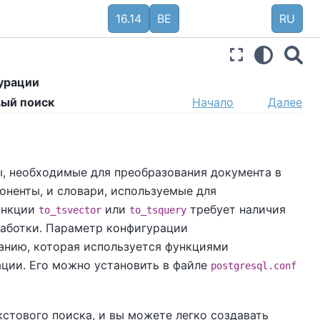
16.14
BE
RU
гурации
вый поиск
Начало
Далее
ы, необходимые для преобразования документа в
поненты, и словари, используемые для
ункции
или
требует наличия
to_tsvector
to_tsquery
работки. Параметр конфигурации
анию, которая используется функциями
ации. Его можно установить в файле
postgresql.conf
стового поиска, и вы можете легко создавать