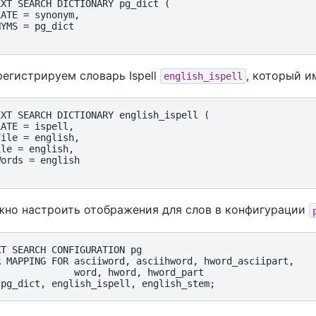
XT SEARCH DICTIONARY pg_dict (

ATE = synonym,

YMS = pg_dict

регистрируем словарь
Ispell
, который и
english_ispell
XT SEARCH DICTIONARY english_ispell (

ATE = ispell,

ile = english,

le = english,

ords = english

жно настроить отображения для слов в конфигурации
T SEARCH CONFIGURATION pg

 MAPPING FOR asciiword, asciihword, hword_asciipart,

             word, hword, hword_part
