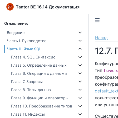
Tantor BE 16.14 Документация
Оглавление:
Введение
Назад
Часть I. Руководство
12.7
Часть II. Язык SQL
Глава 4. SQL Синтаксис
Конфигура
Глава 5. Определение данных
тип
tsvect
Глава 6. Операции с данными
преобразо
Глава 7. Запросы
конфигура
Глава 8. Типы данных
default_tex
полнотекст
Глава 9. Функции и операторы
или устан
Глава 10. Преобразование типов
Глава 11. Индексы
Существуе