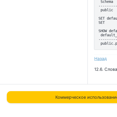
 Schema  
---------
 public  
SET defau
SET

SHOW defa
 default_
---------
Назад
12.6. Слов
Коммерческое использовани