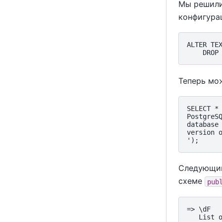
Мы решили
конфигура
ALTER TEX
Теперь мо
SELECT * 
PostgreS
database 
version o
Следующим
схеме
pub
=> \dF

   List o