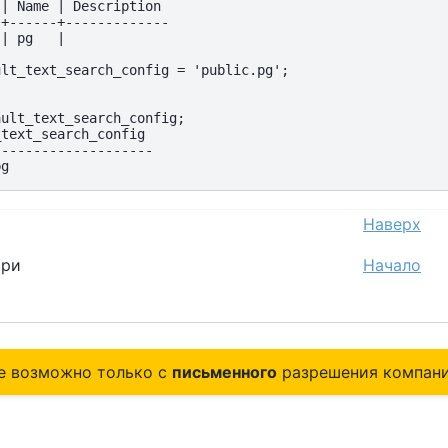
| Name | Description

+------+-------------

| pg   |

lt_text_search_config = 'public.pg';

ult_text_search_config;

text_search_config

-------------------

Наверх
ари
Начало
е возможно только с
письменного
разрешения компани