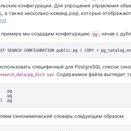
ельские конфигурации. Для упрощения управления объе
L
, а также несколько команд
psql
, которые отображаю
10
).
е примера мы создадим конфигурацию
, начав с ду
pg
использовать специфичный для PostgreSQL список сино
. Содержимое файла выглядит та
search_data/pg_dict.syn
   pg

   pg

ляем синонимический словарь следующим образом: