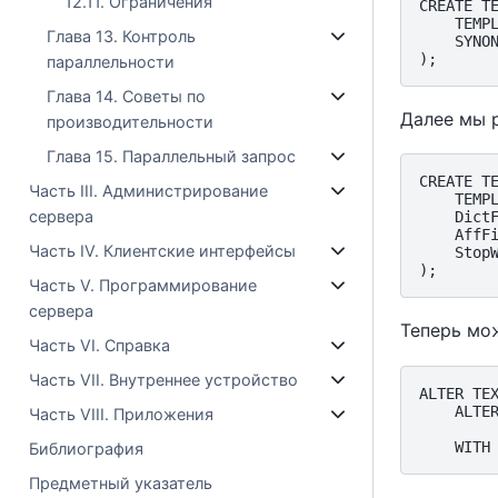
12.11. Ограничения
CREATE TE
    TEMPL
Глава 13. Контроль
    SYNON
параллельности
Глава 14. Советы по
Далее мы 
производительности
Глава 15. Параллельный запрос
CREATE TE
Часть III. Администрирование
    TEMPL
сервера
    DictF
    AffFi
Часть IV. Клиентские интерфейсы
    StopW
Часть V. Программирование
сервера
Теперь мо
Часть VI. Справка
Часть VII. Внутреннее устройство
ALTER TEX
    ALTER
Часть VIII. Приложения
         
Библиография
Предметный указатель