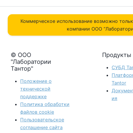
Коммерческое использование возможно толь
компании ОOO “Лаборатори
© ООО
Продукты
"Лаборатории
СУБД Tan
Тантор"
Платфор
Положение о
Tantor
технической
Докумен
поддержке
ия
Политика обработки
файлов сookie
Пользовательское
соглашение сайта