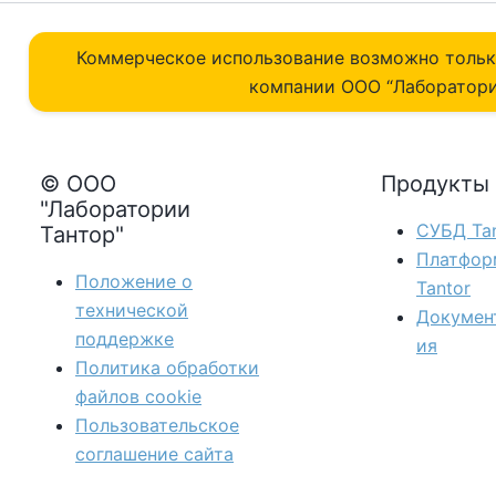
Коммерческое использование возможно толь
компании ОOO “Лаборатори
© ООО
Продукты
"Лаборатории
СУБД Tan
Тантор"
Платфор
Положение о
Tantor
технической
Докумен
поддержке
ия
Политика обработки
файлов сookie
Пользовательское
соглашение сайта