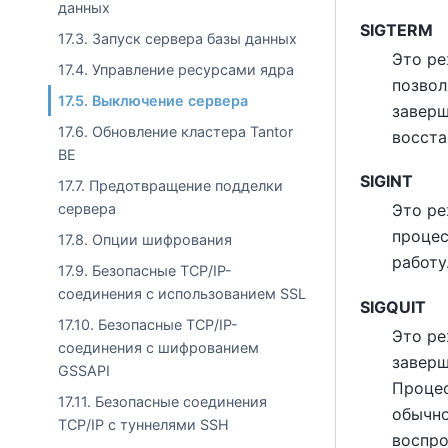
данных
SIGTERM
17.3. Запуск сервера базы данных
Это р
17.4. Управление ресурсами ядра
позвол
17.5. Выключение сервера
заверш
17.6. Обновление кластера Tantor
восста
BE
SIGINT
17.7. Предотвращение подделки
сервера
Это р
процес
17.8. Опции шифрования
работу
17.9. Безопасные TCP/IP-
соединения с использованием SSL
SIGQUIT
17.10. Безопасные TCP/IP-
Это р
соединения с шифрованием
заверш
GSSAPI
Процес
17.11. Безопасные соединения
обычно
TCP/IP с туннелями SSH
воспро