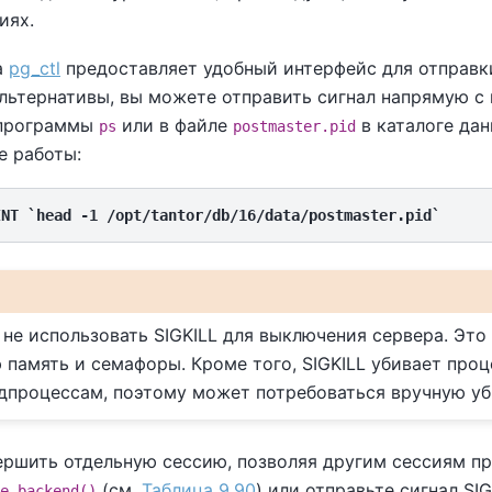
иях.
а
pg_ctl
предоставляет удобный интерфейс для отправки
альтернативы, вы можете отправить сигнал напрямую 
программы
или в файле
в каталоге да
ps
postmaster.pid
е работы:
INT `head -1 /opt/tantor/db/16/data/postmaster.pid`
о
 не использовать
SIGKILL
для выключения сервера. Это 
 память и семафоры. Кроме того,
SIGKILL
убивает про
одпроцессам, поэтому может потребоваться вручную уб
ершить отдельную сессию, позволяя другим сессиям п
(см.
Таблица 9.90
) или отправьте сигнал
SI
e_backend()