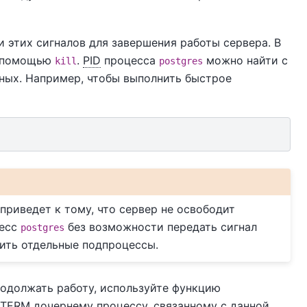
 этих сигналов для завершения работы сервера. В
с помощью
.
PID
процесса
можно найти с
kill
postgres
нных. Например, чтобы выполнить быстрое
приведет к тому, что сервер не освободит
цесс
без возможности передать сигнал
postgres
ить отдельные подпроцессы.
родолжать работу, используйте функцию
GTERM
дочернему процессу, связанному с данной