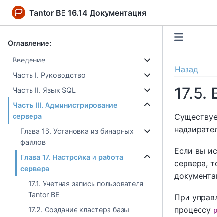
Tantor BE 16.14 Документация
Оглавление:
Введение
Назад
Часть I. Руководство
17.5
Часть II. Язык SQL
Часть III. Администрирование
Существуе
сервера
надзирате
Глава 16. Установка из бинарных
файлов
Если вы и
Глава 17. Настройка и работа
сервера, 
сервера
документац
17.1. Учетная запись пользователя
Tantor BE
При управ
процессу
17.2. Создание кластера базы
p