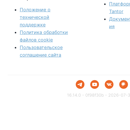
Платфор
Положение о
Tantor
технической
Докумен
поддержке
ия
Политика обработки
файлов сookie
Пользовательское
соглашение сайта
16.14.0 - 0f98f30b - 2026-07-