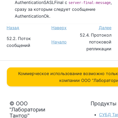
AuthenticationSASLFinal с
,
server-final-message
сразу за которым следует сообщение
AuthenticationOk.
Назад
Наверх
Далее
52.4. Протокол
52.2. Поток
Начало
потоковой
сообщений
репликации
Коммерческое использование возможно толь
компании ОOO “Лаборатори
© ООО
Продукты
"Лаборатории
СУБД Tan
Тантор"