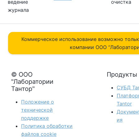
ведение
очистка
журнала
Коммерческое использование возможно толь
компании ОOO “Лаборатори
© ООО
Продукты
"Лаборатории
СУБД Tan
Тантор"
Платфор
Положение о
Tantor
технической
Докумен
поддержке
ия
Политика обработки
файлов сookie