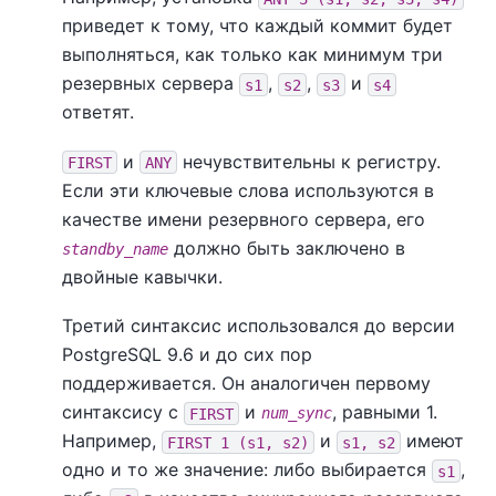
приведет к тому, что каждый коммит будет
выполняться, как только как минимум три
резервных сервера
,
,
и
s1
s2
s3
s4
ответят.
и
нечувствительны к регистру.
FIRST
ANY
Если эти ключевые слова используются в
качестве имени резервного сервера, его
должно быть заключено в
standby_name
двойные кавычки.
Третий синтаксис использовался до версии
PostgreSQL 9.6 и до сих пор
поддерживается. Он аналогичен первому
синтаксису с
и
, равными 1.
FIRST
num_sync
Например,
и
имеют
FIRST 1 (s1, s2)
s1, s2
одно и то же значение: либо выбирается
,
s1