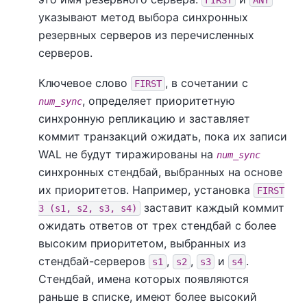
указывают метод выбора синхронных
резервных серверов из перечисленных
серверов.
Ключевое слово
, в сочетании с
FIRST
, определяет приоритетную
num_sync
синхронную репликацию и заставляет
коммит транзакций ожидать, пока их записи
WAL не будут тиражированы на
num_sync
синхронных стендбай, выбранных на основе
их приоритетов. Например, установка
FIRST
заставит каждый коммит
3 (s1, s2, s3, s4)
ожидать ответов от трех стендбай с более
высоким приоритетом, выбранных из
стендбай-серверов
,
,
и
.
s1
s2
s3
s4
Стендбай, имена которых появляются
раньше в списке, имеют более высокий