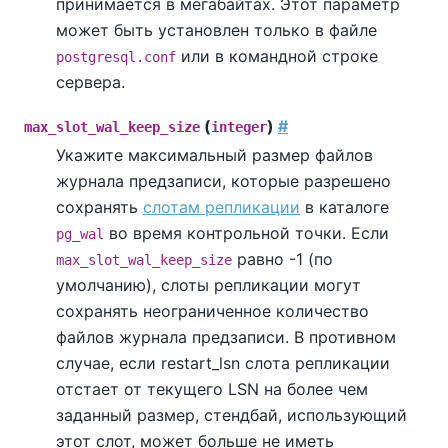
принимается в мегабайтах. Этот параметр
может быть установлен только в файле
или в командной строке
postgresql.conf
сервера.
(
)
#
max_slot_wal_keep_size
integer
Укажите максимальный размер файлов
журнала предзаписи, которые разрешено
сохранять
слотам репликации
в каталоге
во время контрольной точки. Если
pg_wal
равно -1 (по
max_slot_wal_keep_size
умолчанию), слоты репликации могут
сохранять неограниченное количество
файлов журнала предзаписи. В противном
случае, если restart_lsn слота репликации
отстает от текущего LSN на более чем
заданный размер, стендбай, использующий
этот слот, может больше не иметь