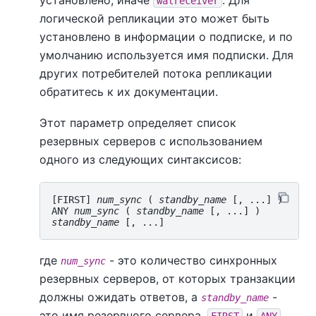
walreceiver
логической репликации это может быть
установлено в информации о подписке, и по
умолчанию используется имя подписки. Для
других потребителей потока репликации
обратитесь к их документации.
Этот параметр определяет список
резервных серверов с использованием
одного из следующих синтаксисов:
[FIRST] 
num_sync
 ( 
standby_name
 [, ...] )

ANY 
num_sync
 ( 
standby_name
standby_name
где
- это количество синхронных
num_sync
резервных серверов, от которых транзакции
должны ожидать ответов, а
-
standby_name
это имя резервного сервера.
и
FIRST
ANY