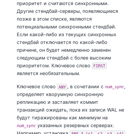
приоритет и считаются синхронными.
Другие стендбай-серверы, появляющиеся
позже в этом списке, являются
потенциальными синхронными стендбай.
Если какой-либо из текущих синхронных
стендбай отключается по какой-либо
причине, он будет немедленно заменен
следующим стендбай с более высоким
приоритетом. Ключевое слово
FIRST
является необязательным.
Ключевое слово
, в сочетании с
,
ANY
num_sync
определяет кворумную синхронную
репликацию и заставляет коммит
транзакций ожидать, пока их записи WAL не
будут тиражированы
как минимум
на
указанных резервных серверах.
num_sync
Например, установка
ANY 3 (s1, s2, s3, s4)