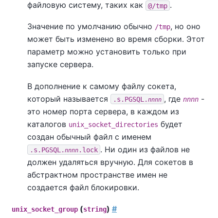
файловую систему, таких как
.
@/tmp
Значение по умолчанию обычно
, но оно
/tmp
может быть изменено во время сборки. Этот
параметр можно установить только при
запуске сервера.
В дополнение к самому файлу сокета,
который называется
, где
-
.s.PGSQL.
nnnn
nnnn
это номер порта сервера, в каждом из
каталогов
будет
unix_socket_directories
создан обычный файл с именем
. Ни один из файлов не
.s.PGSQL.
.lock
nnnn
должен удаляться вручную. Для сокетов в
абстрактном пространстве имен не
создается файл блокировки.
(
)
#
unix_socket_group
string