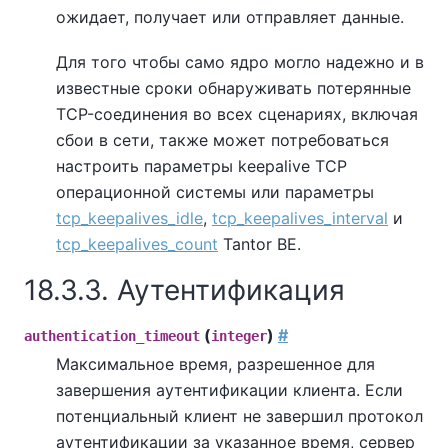
ожидает, получает или отправляет данные.
Для того чтобы само ядро могло надежно и в
известные сроки обнаруживать потерянные
TCP-соединения во всех сценариях, включая
сбои в сети, также может потребоваться
настроить параметры keepalive TCP
операционной системы или параметры
tcp_keepalives_idle
,
tcp_keepalives_interval
и
tcp_keepalives_count
Tantor BE
.
18.3.3. Аутентификация
(
)
#
authentication_timeout
integer
Максимальное время, разрешенное для
завершения аутентификации клиента. Если
потенциальный клиент не завершил протокол
аутентификации за указанное время, сервер