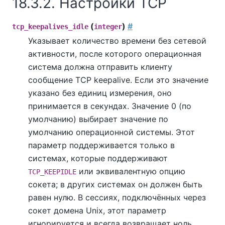
18.3.2. Настройки TCP
(
)
#
tcp_keepalives_idle
integer
Указывает количество времени без сетевой
активности, после которого операционная
система должна отправить клиенту
сообщение TCP keepalive. Если это значение
указано без единиц измерения, оно
принимается в секундах. Значение 0 (по
умолчанию) выбирает значение по
умолчанию операционной системы. Этот
параметр поддерживается только в
системах, которые поддерживают
или эквивалентную опцию
TCP_KEEPIDLE
сокета; в других системах он должен быть
равен нулю. В сессиях, подключённых через
сокет домена Unix, этот параметр
игнорируется и всегда возвращает ноль.