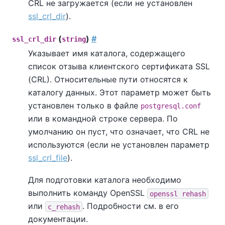
CRL не загружается (если не установлен
ssl_crl_dir
).
(
)
#
ssl_crl_dir
string
Указывает имя каталога, содержащего
список отзыва клиентского сертификата SSL
(CRL). Относительные пути относятся к
каталогу данных. Этот параметр может быть
установлен только в файле
postgresql.conf
или в командной строке сервера. По
умолчанию он пуст, что означает, что CRL не
используются (если не установлен параметр
ssl_crl_file
).
Для подготовки каталога необходимо
выполнить команду
OpenSSL
openssl rehash
или
. Подробности см. в его
c_rehash
документации.