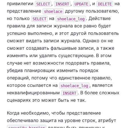
привилегии
,
,
, и
на
SELECT
INSERT
UPDATE
DELETE
представление
другому пользователю,
shoelace
но только
на
. Действие
SELECT
shoelace_log
правила для записи журнала все равно будет
успешно выполнено, и этот другой пользователь
сможет видеть записи журнала. Однако он не
сможет создавать фальшивые записи, а также
изменять или удалять существующие. В этом
случае нет возможности подорвать правила,
убедив планировщик изменить порядок
операций, потому что единственное правило,
которое ссылается на
, является
shoelace_log
неквалифицированным
. В более сложных
INSERT
сценариях это может быть не так.
Когда необходимо, чтобы представление
обеспечивало защита на уровне строк, атрибут
должен быть применен к
security_barrier