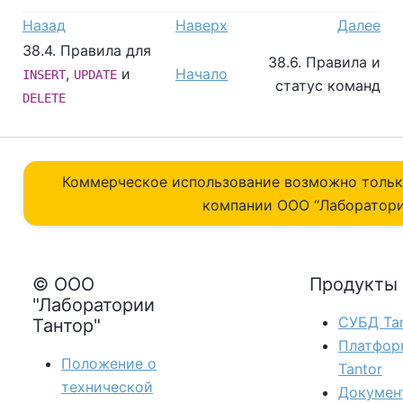
Назад
Наверх
Далее
38.4. Правила для
38.6. Правила и
,
и
Начало
INSERT
UPDATE
статус команд
DELETE
Коммерческое использование возможно толь
компании ОOO “Лаборатори
© ООО
Продукты
"Лаборатории
СУБД Tan
Тантор"
Платфор
Положение о
Tantor
технической
Докумен