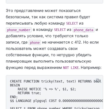
Это представление может показаться
безопасным, так как система правил будет
переписывать любую команду
из
SELECT
в команду
из
и
phone_number
SELECT
phone_data
добавлять условие, что требуются только
записи, где
не начинается с 412. Но если
phone
пользователь может создавать свои
собственные функции, то нетрудно убедить
планировщик выполнить пользовательскую
функцию перед выражением
. Например:
NOT LIKE
CREATE FUNCTION tricky(text, text) RETURNS bool AS 
BEGIN

    RAISE NOTICE '% => %', $1, $2;

    RETURN true;

END;

$$ LANGUAGE plpgsql COST 0.0000000000000000000001;
