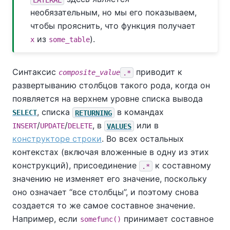
необязательным, но мы его показываем,
чтобы прояснить, что функция получает
из
).
x
some_table
Синтаксис
приводит к
composite_value
.*
развертыванию столбцов такого рода, когда он
появляется на верхнем уровне списка вывода
, списка
в командах
SELECT
RETURNING
/
/
, в
или в
INSERT
UPDATE
DELETE
VALUES
конструкторе строки
. Во всех остальных
контекстах (включая вложенные в одну из этих
конструкций), присоединение
к составному
.*
значению не изменяет его значение, поскольку
оно означает
“
все столбцы
”
, и поэтому снова
создается то же самое составное значение.
Например, если
принимает составное
somefunc()