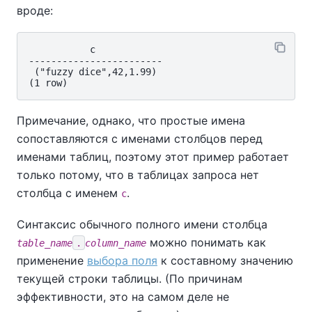
вроде:
           c

------------------------

 ("fuzzy dice",42,1.99)

Примечание, однако, что простые имена
сопоставляются с именами столбцов перед
именами таблиц, поэтому этот пример работает
только потому, что в таблицах запроса нет
столбца с именем
.
c
Синтаксис обычного полного имени столбца
можно понимать как
table_name
.
column_name
применение
выбора поля
к составному значению
текущей строки таблицы. (По причинам
эффективности, это на самом деле не