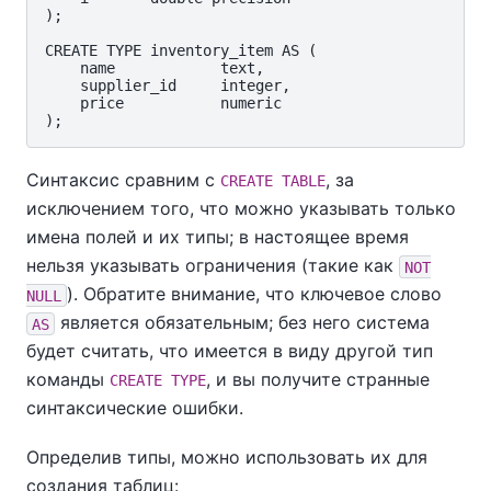
);

CREATE TYPE inventory_item AS (

    name            text,

    supplier_id     integer,

    price           numeric

Синтаксис сравним с
, за
CREATE TABLE
исключением того, что можно указывать только
имена полей и их типы; в настоящее время
нельзя указывать ограничения (такие как
NOT
). Обратите внимание, что ключевое слово
NULL
является обязательным; без него система
AS
будет считать, что имеется в виду другой тип
команды
, и вы получите странные
CREATE TYPE
синтаксические ошибки.
Определив типы, можно использовать их для
создания таблиц: