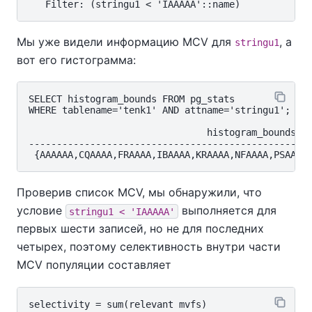
Мы уже видели информацию MCV для
, а
stringu1
вот его гистограмма:
SELECT histogram_bounds FROM pg_stats

WHERE tablename='tenk1' AND attname='stringu1';

                                histogram_bounds

----------------------------------------------------
Проверив список MCV, мы обнаружили, что
условие
выполняется для
stringu1 < 'IAAAAA'
первых шести записей, но не для последних
четырех, поэтому селективность внутри части
MCV популяции составляет
selectivity = sum(relevant mvfs)
