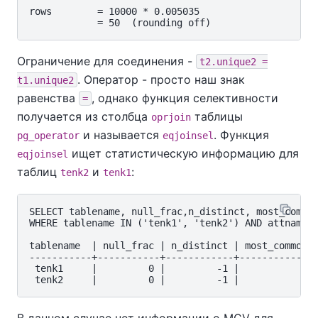
rows        = 10000 * 0.005035

Ограничение для соединения -
t2.unique2 =
. Оператор - просто наш знак
t1.unique2
равенства
, однако функция селективности
=
получается из столбца
таблицы
oprjoin
и называется
. Функция
pg_operator
eqjoinsel
ищет статистическую информацию для
eqjoinsel
таблиц
и
:
tenk2
tenk1
SELECT tablename, null_frac,n_distinct, most_common
WHERE tablename IN ('tenk1', 'tenk2') AND attname='
tablename  | null_frac | n_distinct | most_common_v
-----------+-----------+------------+--------------
 tenk1     |         0 |         -1 |

В данном случае нет информации о
MCV
для