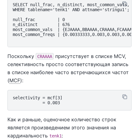
SELECT null_frac, n_distinct, most_common_vals, mos
WHERE tablename='tenk1' AND attname='stringu1';

null_frac         | 0

n_distinct        | 676

most_common_vals  | {EJAAAA,BBAAAA,CRAAAA,FCAAAA,FE
most_common_freqs | {0.00333333,0.003,0.003,0.003,0.
Поскольку
присутствует в списке MCV,
CRAAAA
селективность просто соответствующая запись
в списке наиболее часто встречающихся частот
(
MCF
):
selectivity = mcf[3]

Как и раньше, оценочное количество строк
является произведением этого значения на
кардинальность
:
tenk1