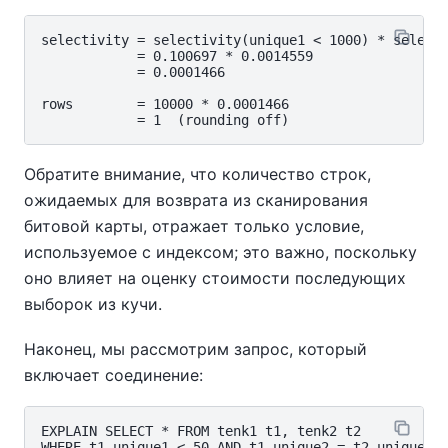
selectivity = selectivity(unique1 < 1000) * selecti
            = 0.100697 * 0.0014559

            = 0.0001466

rows        = 10000 * 0.0001466

Обратите внимание, что количество строк,
ожидаемых для возврата из сканирования
битовой карты, отражает только условие,
используемое с индексом; это важно, поскольку
оно влияет на оценку стоимости последующих
выборок из кучи.
Наконец, мы рассмотрим запрос, который
включает соединение:
EXPLAIN SELECT * FROM tenk1 t1, tenk2 t2

WHERE t1.unique1 < 50 AND t1.unique2 = t2.unique2;
