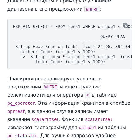
Давайте перейдем к примеру с условием
диапазона в его предложении
:
WHERE
EXPLAIN SELECT * FROM tenk1 WHERE unique1 < 1000;

                                   QUERY PLAN

----------------------------------------------------
 Bitmap Heap Scan on tenk1  (cost=24.06..394.64 row
   Recheck Cond: (unique1 < 1000)

   ->  Bitmap Index Scan on tenk1_unique1  (cost=0.
Планировщик анализирует условие в
предложении
и ищет функцию
WHERE
селективности для оператора
в таблице
<
. Эта информация хранится в столбце
pg_operator
, а в данном случае запись имеет
oprrest
значение
. Функция
scalarltsel
scalarltsel
извлекает гистограмму для
из таблицы
unique1
. Для ручных запросов удобнее
pg_statistic