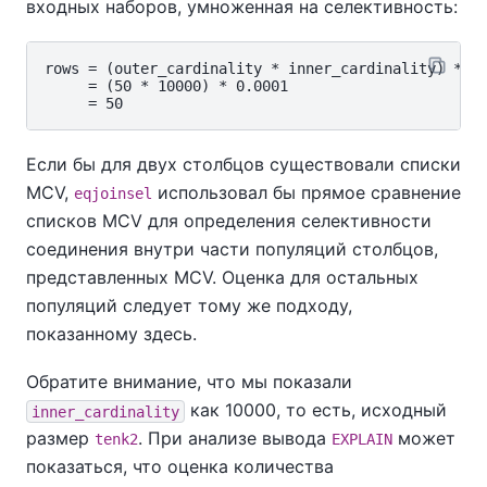
входных наборов, умноженная на селективность:
rows = (outer_cardinality * inner_cardinality) * se
     = (50 * 10000) * 0.0001

Если бы для двух столбцов существовали списки
MCV,
использовал бы прямое сравнение
eqjoinsel
списков MCV для определения селективности
соединения внутри части популяций столбцов,
представленных MCV. Оценка для остальных
популяций следует тому же подходу,
показанному здесь.
Обратите внимание, что мы показали
как 10000, то есть, исходный
inner_cardinality
размер
. При анализе вывода
может
tenk2
EXPLAIN
показаться, что оценка количества