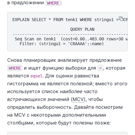
в предложении
:
WHERE
EXPLAIN SELECT * FROM tenk1 WHERE stringu1 = 'CRAAA
                        QUERY PLAN

---------------------------------------------------
 Seq Scan on tenk1  (cost=0.00..483.00 rows=30 widt
Снова планировщик анализирует предложение
и ищет функцию выборки для
, которая
WHERE
=
является
. Для оценки равенства
eqsel
гистограмма не является полезной; вместо этого
используется список
наиболее часто
встречающихся значений
(
MCV
), чтобы
определить выборочность. Давайте посмотрим
на MCV с некоторыми дополнительными
столбцами, которые будут полезны позже: