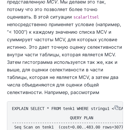
представленную MCV
. Мы делаем это так,
потому что это позволяет более точно
оценивать. В этой ситуации
scalarltsel
непосредственно применяет условие (например,
“
< 1000
”
) к каждому значению списка MCV и
суммирует частоты MCV, для которых условие
истинно. Это дает точную оценку селективности
внутри части таблицы, которая является MCV.
Затем гистограмма используется так же, как и
выше, для оценки селективности в части
таблицы, которая не является MCV, а затем два
числа объединяются для оценки общей
селективности. Например, рассмотрим
EXPLAIN SELECT * FROM tenk1 WHERE stringu1 < 'IAAAA
                         QUERY PLAN

---------------------------------------------------
 Seq Scan on tenk1  (cost=0.00..483.00 rows=3077 wi