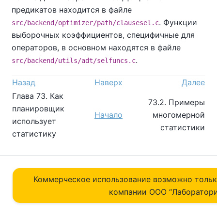
предикатов находится в файле
. Функции
src/backend/optimizer/path/clausesel.c
выборочных коэффициентов, специфичные для
операторов, в основном находятся в файле
.
src/backend/utils/adt/selfuncs.c
Назад
Наверх
Далее
Глава 73. Как
73.2. Примеры
планировщик
Начало
многомерной
использует
статистики
статистику
Коммерческое использование возможно толь
компании ОOO “Лаборатори