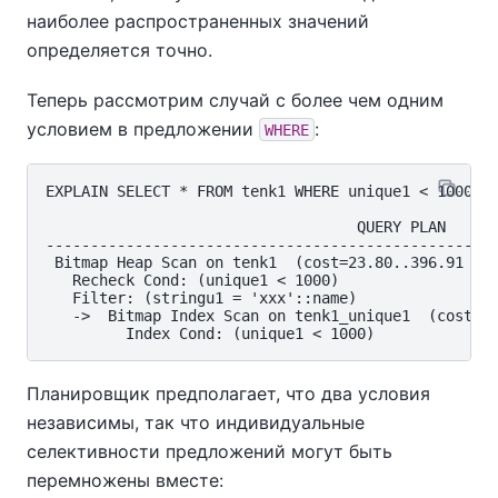
наиболее распространенных значений
определяется точно.
Теперь рассмотрим случай с более чем одним
условием в предложении
:
WHERE
EXPLAIN SELECT * FROM tenk1 WHERE unique1 < 1000 AN
                                   QUERY PLAN

----------------------------------------------------
 Bitmap Heap Scan on tenk1  (cost=23.80..396.91 row
   Recheck Cond: (unique1 < 1000)

   Filter: (stringu1 = 'xxx'::name)

   ->  Bitmap Index Scan on tenk1_unique1  (cost=0.
Планировщик предполагает, что два условия
независимы, так что индивидуальные
селективности предложений могут быть
перемножены вместе: