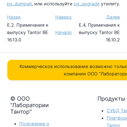
pg_dumpall
, или используйте
pg_upgrade
утилиту.
Назад
Наверх
Далее
E.2. Примечания к
E.4. Примечания к
выпуску
Tantor BE
Начало
выпуску
Tantor BE
16.13.0
16.10.2
Коммерческое использование возможно толь
компании ОOO “Лаборатори
© ООО
Продукты
"Лаборатории
СУБД Tan
Тантор"
Платфор
Положение о
Tantor