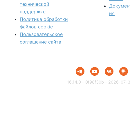
технической
Докумен
поддержке
ия
Политика обработки
файлов сookie
Пользовательское
соглашение сайта
16.14.0 - 0f98f30b - 2026-07-