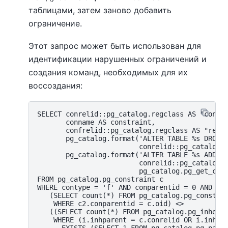
таблицами, затем заново добавить
ограничение.
Этот запрос может быть использован для
идентификации нарушенных ограничений и
создания команд, необходимых для их
воссоздания:
SELECT conrelid::pg_catalog.regclass AS "constr
       conname AS constraint,

       confrelid::pg_catalog.regclass AS "refer
       pg_catalog.format('ALTER TABLE %s DROP C
                         conrelid::pg_catalog.r
       pg_catalog.format('ALTER TABLE %s ADD CO
                         conrelid::pg_catalog.r
                         pg_catalog.pg_get_cons
FROM pg_catalog.pg_constraint c

WHERE contype = 'f' AND conparentid = 0 AND

   (SELECT count(*) FROM pg_catalog.pg_constrai
    WHERE c2.conparentid = c.oid) <>

   ((SELECT count(*) FROM pg_catalog.pg_inherit
    WHERE (i.inhparent = c.conrelid OR i.inhpar