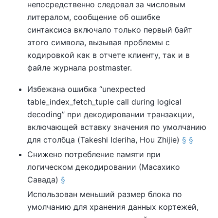
непосредственно следовал за числовым
литералом, сообщение об ошибке
синтаксиса включало только первый байт
этого символа, вызывая проблемы с
кодировкой как в отчете клиенту, так и в
файле журнала postmaster.
Избежана ошибка
“
unexpected
table_index_fetch_tuple call during logical
decoding
”
при декодировании транзакции,
включающей вставку значения по умолчанию
для столбца (Takeshi Ideriha, Hou Zhijie)
§
§
Снижено потребление памяти при
логическом декодировании (Масахико
Савада)
§
Использован меньший размер блока по
умолчанию для хранения данных кортежей,