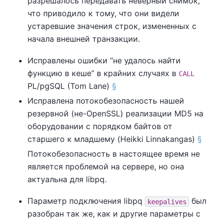
разрешалось передавать неверный снимок,
что приводило к тому, что они видели
устаревшие значения строк, измененных с
начала внешней транзакции.
Исправлены ошибки
“
не удалось найти
функцию в кеше
”
в крайних случаях в
CALL
PL/pgSQL (Tom Lane)
§
Исправлена потокобезопасность нашей
резервной (не-OpenSSL) реализации MD5 на
оборудовании с порядком байтов от
старшего к младшему (Heikki Linnakangas)
§
Потокобезопасность в настоящее время не
является проблемой на сервере, но она
актуальна для libpq.
Параметр подключения
libpq
был
keepalives
разобран так же, как и другие параметры с