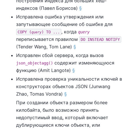
построения индекса для больших хеш-
индексов (Павел Борисов)
§
Исправлена ошибка утверждения или
запутывающее сообщение об ошибке для
, когда
COPY (
) TO ...
query
query
переписывается правилом
DO INSTEAD NOTIFY
(Tender Wang, Tom Lane)
§
Исправлен сбой сервера, когда вызов
содержит изменяющуюся
json_objectagg()
функцию (Amit Langote)
§
Исправлена проверка уникальности ключей в
конструкторах объектов JSON (Junwang
Zhao, Tomas Vondra)
§
При создании объекта размером более
килобайта, было возможно принять
недопустимый ввод, который включает
дублирующиеся ключи объекта, или