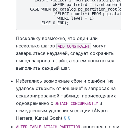
      EXISTS (SELECT 1 FROM pg_catalog.pg_parti
              WHERE partrelid = i.inhparent)) +
    CASE WHEN pg_catalog.pg_partition_root(conr
              (SELECT count(*) FROM pg_catalog.
                WHERE level = 1)

Поскольку возможно, что один или
несколько шагов
могут
ADD CONSTRAINT
завершиться неудачей, следует сохранить
вывод запроса в файл, а затем попытаться
выполнить каждый шаг.
Избегались возможные сбои и ошибки
“
не
удалось открыть отношение
”
в запросах на
секционированной таблице, происходящих
одновременно с
и
DETACH CONCURRENTLY
немедленным удалением секции (Álvaro
Herrera, Kuntal Gosh)
§
§
запрещено, если
ALTER TABLE ATTACH PARTITION