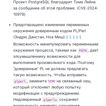
Проект
PostgreSQL
благодарит Тома Лейна
за сообщение об этой проблеме. (CVE-2024-
10978)
Предотвращено изменение переменных
окружения доверенным кодом PL/Perl
(Эндрю Данстан, Ноа Миш)
§
§
§
§
§
Возможность манипулировать переменными
окружения процесса, такими как
, дает
PATH
злоумышленнику возможности для
выполнения произвольного кода. Поэтому
“
доверенные
”
PL не должны предлагать
такую возможность. Чтобы исправить
, замените
на связанный хеш,
plperl
%ENV
который отклоняет любую попытку
модификации с предупреждением.
Недоверенный
сохраняет
plperlu
возможность изменять окружение.