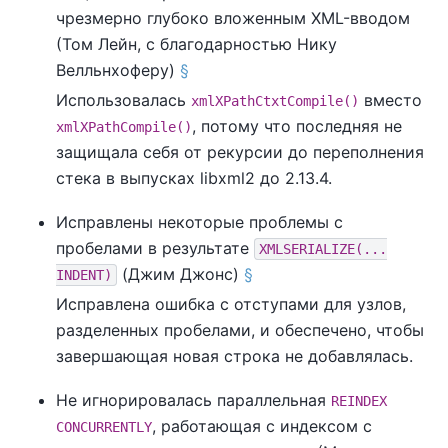
чрезмерно глубоко вложенным XML-вводом
(Том Лейн, с благодарностью Нику
Велльнхоферу)
§
Использовалась
вместо
xmlXPathCtxtCompile()
, потому что последняя не
xmlXPathCompile()
защищала себя от рекурсии до переполнения
стека в выпусках
libxml2
до 2.13.4.
Исправлены некоторые проблемы с
пробелами в результате
XMLSERIALIZE(...
(Джим Джонс)
§
INDENT)
Исправлена ошибка с отступами для узлов,
разделенных пробелами, и обеспечено, чтобы
завершающая новая строка не добавлялась.
Не игнорировалась параллельная
REINDEX
, работающая с индексом с
CONCURRENTLY