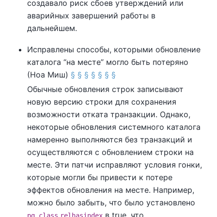
создавало риск сбоев утверждений или
аварийных завершений работы в
дальнейшем.
Исправлены способы, которыми обновление
каталога
“
на месте
”
могло быть потеряно
(Ноа Миш)
§
§
§
§
§
§
§
Обычные обновления строк записывают
новую версию строки для сохранения
возможности отката транзакции. Однако,
некоторые обновления системного каталога
намеренно выполняются без транзакций и
осуществляются с обновлением строки на
месте. Эти патчи исправляют условия гонки,
которые могли бы привести к потере
эффектов обновления на месте. Например,
можно было забыть, что было установлено
.
в true, что
pg_class
relhasindex