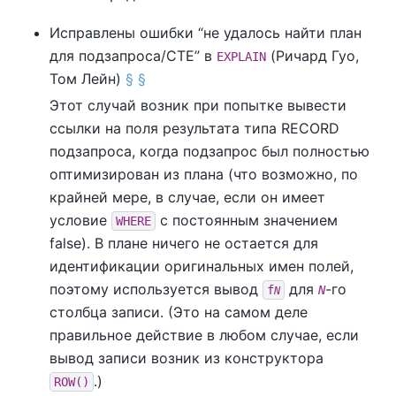
Исправлены ошибки
“
не удалось найти план
для подзапроса/CTE
”
в
(Ричард Гуо,
EXPLAIN
Том Лейн)
§
§
Этот случай возник при попытке вывести
ссылки на поля результата типа RECORD
подзапроса, когда подзапрос был полностью
оптимизирован из плана (что возможно, по
крайней мере, в случае, если он имеет
условие
с постоянным значением
WHERE
false). В плане ничего не остается для
идентификации оригинальных имен полей,
поэтому используется вывод
для
-го
f
N
N
столбца записи. (Это на самом деле
правильное действие в любом случае, если
вывод записи возник из конструктора
.)
ROW()