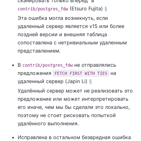
сканировать только вперед
”
в
(Etsuro Fujita)
§
contrib/postgres_fdw
Эта ошибка могла возникнуть, если
удаленный сервер является v15 или более
поздней версии и внешняя таблица
сопоставлена с нетривиальным удаленным
представлением.
В
не отправлялись
contrib/postgres_fdw
предложения
на
FETCH FIRST WITH TIES
удаленный сервер (Japin Li)
§
Удалённый сервер может не реализовать это
предложение или может интерпретировать
его иначе, чем мы бы сделали это локально,
поэтому не стоит рисковать попыткой
удалённого выполнения.
Исправлена в остальном безвредная ошибка