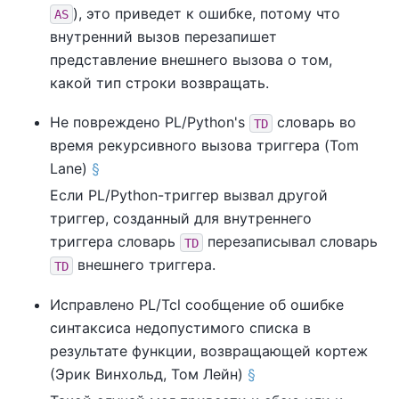
), это приведет к ошибке, потому что
AS
внутренний вызов перезапишет
представление внешнего вызова о том,
какой тип строки возвращать.
Не повреждено
PL/Python
's
словарь во
TD
время рекурсивного вызова триггера (Tom
Lane)
§
Если
PL/Python
-триггер вызвал другой
триггер, созданный для внутреннего
триггера словарь
перезаписывал словарь
TD
внешнего триггера.
TD
Исправлено
PL/Tcl
сообщение об ошибке
синтаксиса недопустимого списка в
результате функции, возвращающей кортеж
(Эрик Винхольд, Том Лейн)
§