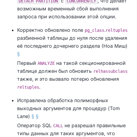
с
, что делает
DETACH PARTITION
CONCURRENTLY
возможным временный сбой выполнения
запроса при использовании этой опции.
Корректно обновлено поле
.
pg_class
reltuples
разбиенной таблицы до нуля после удаления
её последнего дочернего раздела (Ноа Миш)
§
Первый
на такой секционированной
ANALYZE
таблице должен был обновить
relhassubclass
также, и это вызвало потерю обновления
.
reltuples
Исправлена обработка полиморфных
выходных аргументов для процедур (Tom
Lane)
§
§
Оператор SQL
не разрешал правильные
CALL
типы данных для таких аргументов, что