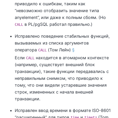
приводило к ошибкам, таким как
“
невозможно отобразить значение типа
anyelement
”
, или даже к полным сбоям. (Но
в
PL/pgSQL
работал правильно.)
CALL
Исправлено поведение стабильных функций,
вызываемых из списка аргументов
оператора
(Том Лейн)
§
CALL
Если
находится в атомарном контексте
CALL
(например, существует внешний блок
транзакции), такие функции передавались с
неправильным снимком, что приводило к
тому, что они видели устаревшие значения
строк, измененных с начала внешней
транзакции.
Исправлен ввод времени в формате ISO-8601
“
расширенный
”
для типов
и
(Tom
time
timetz