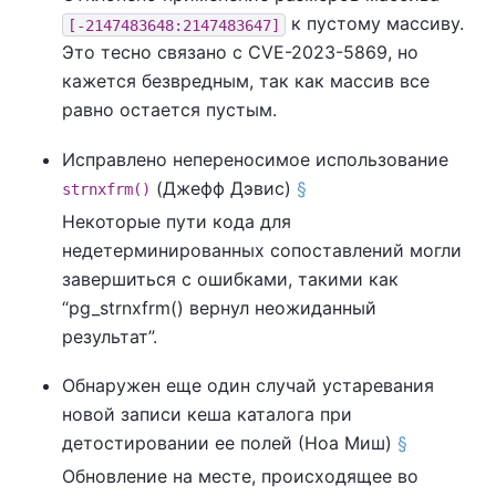
к пустому массиву.
[-2147483648:2147483647]
Это тесно связано с CVE-2023-5869, но
кажется безвредным, так как массив все
равно остается пустым.
Исправлено непереносимое использование
(Джефф Дэвис)
§
strnxfrm()
Некоторые пути кода для
недетерминированных сопоставлений могли
завершиться с ошибками, такими как
“
pg_strnxfrm() вернул неожиданный
результат
”
.
Обнаружен еще один случай устаревания
новой записи кеша каталога при
детостировании ее полей (Ноа Миш)
§
Обновление на месте, происходящее во