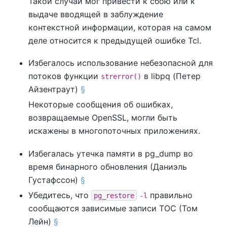
Такой случай мог привести к сбою или к
выдаче вводящей в заблуждение
контекстной информации, которая на самом
деле относится к предыдущей ошибке Tcl.
Избегалось использование небезопасной для
потоков функции
в
libpq
(Петер
strerror()
Айзентраут)
§
Некоторые сообщения об ошибках,
возвращаемые OpenSSL, могли быть
искажены в многопоточных приложениях.
Избегалась утечка памяти в
pg_dump
во
время бинарного обновления (Даниэль
Густафссон)
§
Убедитесь, что
правильно
pg_restore
-l
сообщаются зависимые записи TOC (Том
Лейн)
§