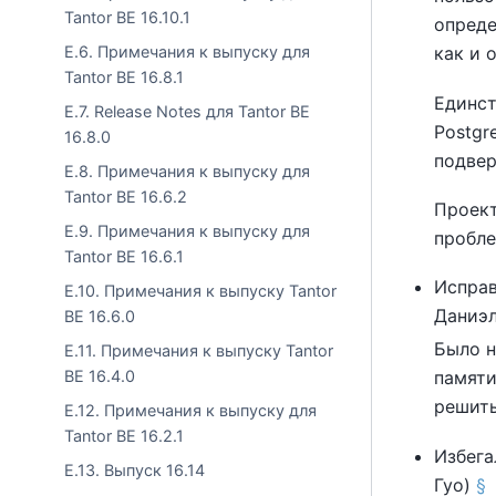
Tantor BE 16.10.1
опреде
E.6. Примечания к выпуску для
как и 
Tantor BE 16.8.1
Единст
E.7. Release Notes для Tantor BE
Postgr
16.8.0
подвер
E.8. Примечания к выпуску для
Tantor BE 16.6.2
Проек
E.9. Примечания к выпуску для
пробле
Tantor BE 16.6.1
Исправ
E.10. Примечания к выпуску Tantor
Даниэл
BE 16.6.0
Было н
E.11. Примечания к выпуску Tantor
BE 16.4.0
памяти
решить
E.12. Примечания к выпуску для
Tantor BE 16.2.1
Избега
E.13. Выпуск 16.14
Гуо)
§