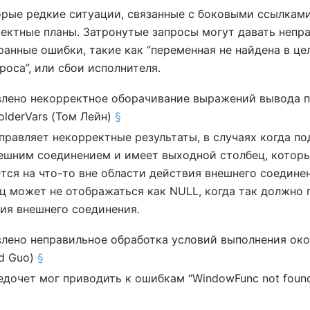
рые редкие ситуации, связанные с боковыми ссылками
ектные планы. Затронутые запросы могут давать непр
ранные ошибки, такие как
“
переменная не найдена в це
роса
”
, или сбои исполнителя.
лено некорректное оборачивание выражений вывода п
olderVars (Том Лейн)
§
правляет некорректные результаты, в случаях когда п
ешним соединением и имеет выходной столбец, котор
тся на что-то вне области действия внешнего соедине
ц может не отображаться как NULL, когда так должно 
ия внешнего соединения.
лено неправильное обработка условий выполнения ок
rd Guo)
§
едочет мог приводить к ошибкам
“
WindowFunc not found