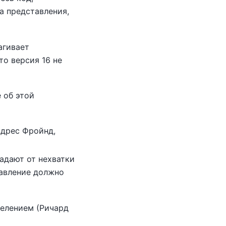
а представления,
агивает
то версия 16 не
 об этой
ндрес Фройнд,
адают от нехватки
равление должно
делением (Ричард