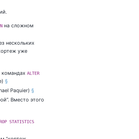
ий.
на сложном
N
ез нескольких
кортеж уже
в командах
ALTER
е)
§
ael Paquier)
§
бой
”
. Вместо этого
ROP STATISTICS
кам
“
кортеж