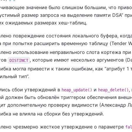
чивающее значение было слишком большим, что прив
устимый размер запроса на выделение памяти DSA
”
при
х ожидаемых размерах хеш-таблиц.
лено повреждение состояния локального буфера, когд
 при попытке расширить временную таблицу (Tender 
лено использование неправильного слота кортежа при
тов
, которые имеют несколько аргументов (D
DISTINCT
ибка могла привести к таким ошибкам, как
“
атрибут 1 
ильный тип
”
.
лись сбои утверждений в
и
,
heap_update()
heap_delete()
й должен быть обновлён триггером обеспечения внешн
ит дополнительную проверку видимости (Александр Л
ибка не влияла на сборки без утверждений.
лено чрезмерно жесткое утверждение о параметре
fa