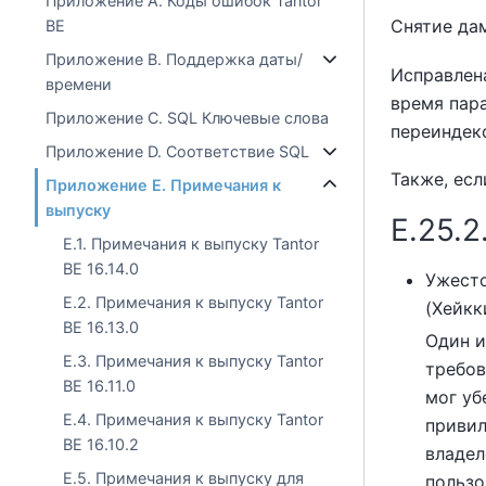
Приложение A. Коды ошибок Tantor
Снятие дам
BE
Приложение B. Поддержка даты/
Исправлен
времени
время пар
Приложение C. SQL Ключевые слова
переиндек
Приложение D. Соответствие SQL
Также, есл
Приложение E. Примечания к
выпуску
E.25.
E.1. Примечания к выпуску Tantor
BE 16.14.0
Ужесто
E.2. Примечания к выпуску Tantor
(Хейкк
BE 16.13.0
Один и
E.3. Примечания к выпуску Tantor
требов
BE 16.11.0
мог уб
E.4. Примечания к выпуску Tantor
привил
BE 16.10.2
владел
E.5. Примечания к выпуску для
пользо