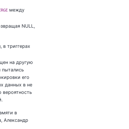
между
ERGE
озвращая NULL,
, в триггерах
щен на другую
ы пытались
окировки его
х данных в не
о вероятность
й.
амяти в
, Александр