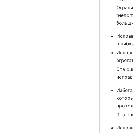
Ограни
“
недоп
больши
Исправ
ошибка
Исправ
агрега
Эта ош
неправ
Избега
которы
проход
Эта ош
Исправ