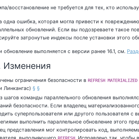
па/восстановление не требуется для тех, кто используе
а одна ошибка, которая могла привести к повреждению
аллельных обновлений. Если вы подозреваете такое по
сируйте затронутые индексы после установки этого об
и обновление выполняется с версии ранее 16.1, см.
Разд
2. Изменения
чены ограничения безопасности в
REFRESH MATERIALIZED
и Линкангас)
§
§
з шагов команды параллельного обновления выполнялс
аний безопасности. Если владелец материализованног
едить суперпользователя или другого пользователя с 
егиями выполнить параллельное обновление этого пре
ец представления мог контролировать код, выполняем
вателя, выполняющего
. Исправлено так, чтобы 
REFRESH