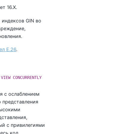
т 16.X.
 индексов GIN во
вреждение,
новления.
ел E.26
.
 VIEW CONCURRENTLY
я с ослаблением
о представления
высокими
дставления,
ый с привилегиями
весь код,