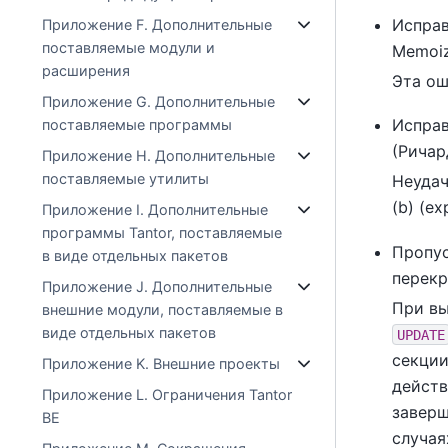
Исправ
Приложение F. Дополнительные
поставляемые модули и
Memoiz
расширения
Эта ош
Приложение G. Дополнительные
Исправ
поставляемые программы
(Ричар
Приложение H. Дополнительные
поставляемые утилиты
Неудач
(b) (ex
Приложение I. Дополнительные
программы Tantor, поставляемые
Пропус
в виде отдельных пакетов
перекр
Приложение J. Дополнительные
При в
внешние модули, поставляемые в
виде отдельных пакетов
UPDATE
секции
Приложение K. Внешние проекты
действ
Приложение L. Ограничения Tantor
заверш
BE
случая