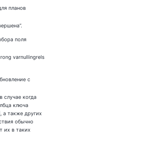
для планов
авершена
”
.
ыбора поля
rong varnullingrels
бновление с
в случае когда
лбца ключа
, а также других
йствия обычно
т их в таких