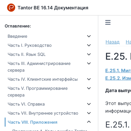
Tantor BE 16.14 Документация
Оглавление:
Введение
Назад
Н
Часть I. Руководство
E.25.
Часть II. Язык SQL
Часть III. Администрирование
E.25.1. Ми
сервера
E.25.2. Из
Часть IV. Клиентские интерфейсы
Часть V. Программирование
Дата выпу
сервера
Этот выпус
Часть VI. Справка
информаци
Часть VII. Внутреннее устройство
Часть VIII. Приложения
E.25.1