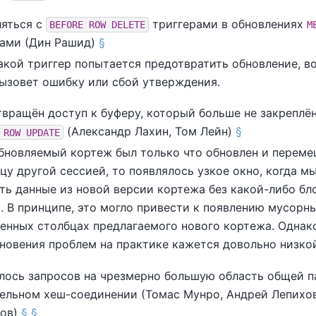
яться с
триггерами в обновлениях
BEFORE ROW DELETE
M
ами (Дин Рашид)
§
акой триггер попытается предотвратить обновление, в
ызовет ошибку или сбой утверждения.
вращён доступ к буферу, который больше не закреплён
(Александр Лахин, Том Лейн)
§
 ROW UPDATE
бновляемый кортеж был только что обновлен и переме
цу другой сессией, то появлялось узкое окно, когда м
ть данные из новой версии кортежа без какой-либо бл
. В принципе, это могло привести к появлению мусорны
енных столбцах предлагаемого нового кортежа. Однак
новения проблем на практике кажется довольно низко
лось запросов на чрезмерно большую область общей п
ельном хеш-соединении (Томас Мунро, Андрей Лепихов
ков)
§
§