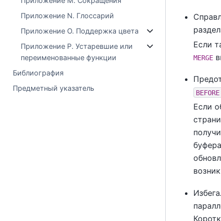
Приложение M. Сокращения
Приложение N. Глоссарий
Справл
раздел
Приложение O. Поддержка цвета
Если т
Приложение P. Устаревшие или
в
переименованные функции
MERGE
Библиография
Предот
Предметный указатель
BEFORE
Если о
страни
получи
буфера
обновл
возник
Избега
паралл
Корот