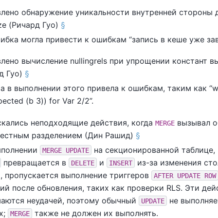
лено обнаружение уникальности внутренней стороны 
e (Ричард Гуо)
§
ибка могла привести к ошибкам
“
запись в кеше уже з
лено вычисление nullingrels при упрощении констант в
д Гуо)
§
а в выполнении этого привела к ошибкам, таким как
“
w
pected (b 3)) for Var 2/2
”
.
кались неподходящие действия, когда
вызывал о
MERGE
естным разделением (Дин Рашид)
§
ыполнении
на секционированной таблице, 
MERGE UPDATE
превращается в
и
из-за изменения сто
DELETE
INSERT
, пропускается выполнение триггеров
AFTER UPDATE ROW
ий после обновления, таких как проверки RLS. Эти де
аются неудачей, поэтому обычный
не выполняе
UPDATE
х;
также не должен их выполнять.
MERGE