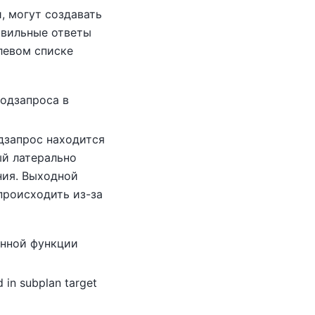
, могут создавать
авильные ответы
левом списке
одзапроса в
одзапрос находится
ый латерально
ния. Выходной
происходить из-за
онной функции
 in subplan target