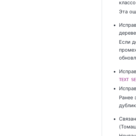
классо
Эта ош
Исправ
дереве
Если д
промеж
обновл
Испра
TEXT SE
Испра
Ранее 
дублик
Связан
(Тома
Неудач