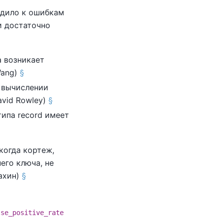
одило к ошибкам
 достаточно
а возникает
Wang)
§
 вычислении
avid Rowley)
§
типа record имеет
 когда кортеж,
его ключа, не
ахин)
§
lse_positive_rate