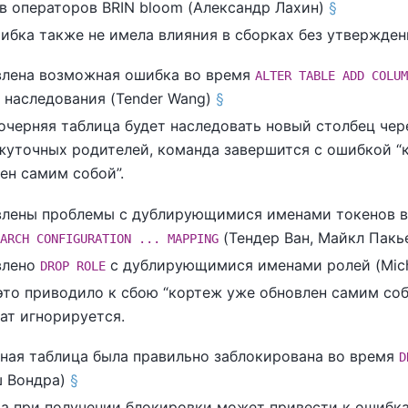
в операторов BRIN bloom (Александр Лахин)
§
ибка также не имела влияния в сборках без утвержден
лена возможная ошибка во время
ALTER TABLE ADD COLUM
 наследования (Tender Wang)
§
очерняя таблица будет наследовать новый столбец чер
уточных родителей, команда завершится с ошибкой
“
ен самим собой
”
.
влены проблемы с дублирующимися именами токенов 
(Тендер Ван, Майкл Пакь
ARCH CONFIGURATION ... MAPPING
влено
с дублирующимися именами ролей (Mich
DROP ROLE
это приводило к сбою
“
кортеж уже обновлен самим со
ат игнорируется.
ная таблица была правильно заблокирована во время
D
ш Вондра)
§
а при получении блокировки может привести к ошиб