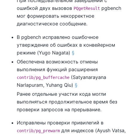
При последовательном завершении с
ошибкой двух вызовов
pgbench
PQgetResult
мог формировать некорректное
диагностическое сообщение.
В
pgbench
исправлено ошибочное
утверждение об ошибках в конвейерном
режиме (Yugo Nagata)
§
Обеспечена возможность отмены
выполнения функций расширения
(Satyanarayana
contrib/pg_buffercache
Narlapuram, Yuhang Qiu)
§
Ранее отдельные участки кода могли
выполняться продолжительное время без
проверки запросов на прерывание.
Исправлены проверки привилегий в
для индексов (Ayush Vatsa,
contrib/pg_prewarm