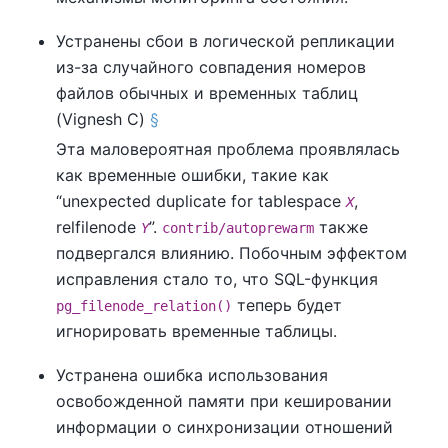
Устранены сбои в логической репликации
из-за случайного совпадения номеров
файлов обычных и временных таблиц
(Vignesh C)
§
Эта маловероятная проблема проявлялась
как временные ошибки, такие как
“
unexpected duplicate for tablespace
,
X
relfilenode
”
.
также
Y
contrib/autoprewarm
подвергался влиянию. Побочным эффектом
исправления стало то, что SQL-функция
теперь будет
pg_filenode_relation()
игнорировать временные таблицы.
Устранена ошибка использования
освобожденной памяти при кешировании
информации о синхронизации отношений