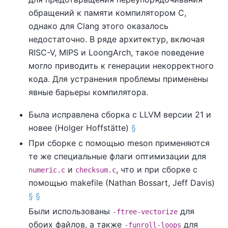
обращений к памяти компилятором C,
однако для Clang этого оказалось
недостаточно. В ряде архитектур, включая
RISC-V, MIPS и LoongArch, такое поведение
могло приводить к генерации некорректного
кода. Для устранения проблемы применены
явные барьеры компилятора.
Была исправлена сборка с LLVM версии 21 и
новее (Holger Hoffstätte)
§
При сборке с помощью meson применяются
те же специальные флаги оптимизации для
и
, что и при сборке с
numeric.c
checksum.c
помощью makefile (Nathan Bossart, Jeff Davis)
§
§
Были использованы
для
-ftree-vectorize
обоих файлов, а также
для
-funroll-loops