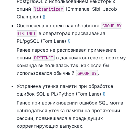
PostgreSQL
с использованием некоторых
опций
(Emmanuel Sibi, Jacob
libsanitizer
Champion)
§
Обеспечена корректная обработка
GROUP BY
в операторах присваивания
DISTINCT
PL/pgSQL (Tom Lane)
§
Ранее парсер не распознавал применение
опции
в данном контексте, поэтому
DISTINCT
команда выполнялась так, как если бы
использовался обычный
.
GROUP BY
Устранена утечка памяти при обработке
ошибок SQL в PL/Python (Tom Lane)
§
Ранее при возникновении ошибок SQL могла
наблюдаться утечка памяти на протяжении
сессии, появившаяся в предыдущих
корректирующих выпусках.