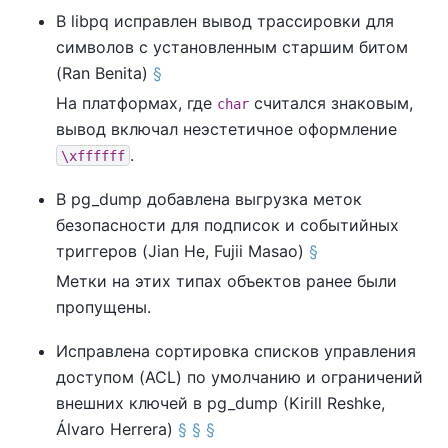
В
libpq
исправлен вывод трассировки для
символов с установленным старшим битом
(Ran Benita)
§
На платформах, где
считался знаковым,
char
вывод включал неэстетичное оформление
.
\xffffff
В
pg_dump
добавлена выгрузка меток
безопасности для подписок и событийных
триггеров (Jian He, Fujii Masao)
§
Метки на этих типах объектов ранее были
пропущены.
Исправлена сортировка списков управления
доступом (ACL) по умолчанию и ограничений
внешних ключей в
pg_dump
(Kirill Reshke,
Álvaro Herrera)
§
§
§