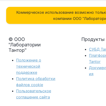
Коммерческое использование возможно толь
компании ОOO “Лаборатори
© ООО
Продукты
"Лаборатории
СУБД Tan
Тантор"
Платфор
Положение о
Tantor
технической
Докумен
поддержке
ия
Политика обработки
файлов сookie
Пользовательское
соглашение сайта