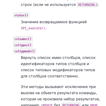
строк (если не используется
).
RETURNING
()
status
Значение возвращаемое функцией
.
SPI_execute()
()
colnames
()
coltypes
()
coltypmods
Вернуть список имен столбцов, список
идентификаторов типов столбцов и
список типовых модификаторов типов
для столбцов соответственно.
Эти методы вызывают исключение при
вызове на объекте результата команды,
которая не произвела набор результатов,
например,
без
или
UPDATE
RETURNING
DROP