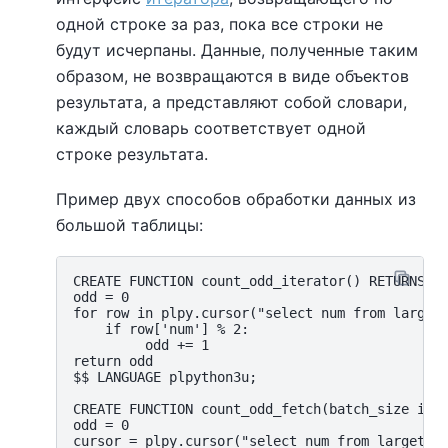
одной строке за раз, пока все строки не
будут исчерпаны. Данные, полученные таким
образом, не возвращаются в виде объектов
результата, а представляют собой словари,
каждый словарь соответствует одной
строке результата.
Пример двух способов обработки данных из
большой таблицы:
CREATE FUNCTION count_odd_iterator() RETURNS in
odd = 0

for row in plpy.cursor("select num from largeta
    if row['num'] % 2:

         odd += 1

return odd

$$ LANGUAGE plpython3u;

CREATE FUNCTION count_odd_fetch(batch_size inte
odd = 0

cursor = plpy.cursor("select num from largetabl