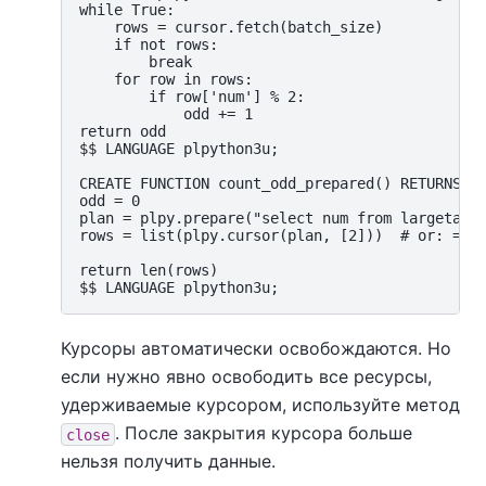
while True:

    rows = cursor.fetch(batch_size)

    if not rows:

        break

    for row in rows:

        if row['num'] % 2:

            odd += 1

return odd

$$ LANGUAGE plpython3u;

CREATE FUNCTION count_odd_prepared() RETURNS in
odd = 0

plan = plpy.prepare("select num from largetable
rows = list(plpy.cursor(plan, [2]))  # or: = li
return len(rows)

Курсоры автоматически освобождаются. Но
если нужно явно освободить все ресурсы,
удерживаемые курсором, используйте метод
. После закрытия курсора больше
close
нельзя получить данные.