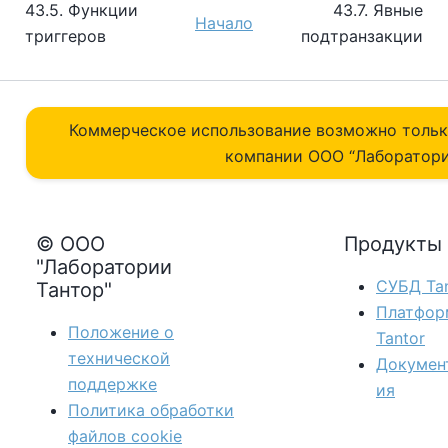
43.5. Функции
43.7. Явные
Начало
триггеров
подтранзакции
Коммерческое использование возможно толь
компании ОOO “Лаборатори
© ООО
Продукты
"Лаборатории
СУБД Tan
Тантор"
Платфор
Положение о
Tantor
технической
Докумен
поддержке
ия
Политика обработки
файлов сookie