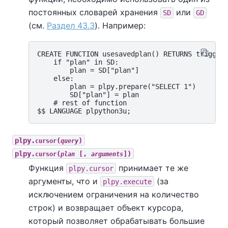
постоянных словарей хранения
или
SD
GD
(см.
Раздел 43.3
). Например:
CREATE FUNCTION usesavedplan() RETURNS trigger 
    if "plan" in SD:

        plan = SD["plan"]

    else:

        plan = plpy.prepare("SELECT 1")

        SD["plan"] = plan

    # rest of function

plpy.
(
)
cursor
query
plpy.
(
[,
])
cursor
plan
arguments
Функция
принимает те же
plpy.cursor
аргументы, что и
(за
plpy.execute
исключением ограничения на количество
строк) и возвращает объект курсора,
который позволяет обрабатывать большие