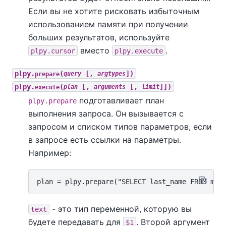
Если вы не хотите рисковать избыточным
использованием памяти при получении
больших результатов, используйте
вместо
.
plpy.cursor
plpy.execute
plpy.
(
[,
])
prepare
query
argtypes
plpy.
(
[,
[,
]])
execute
plan
arguments
limit
подготавливает план
plpy.prepare
выполнения запроса. Он вызывается с
запросом и списком типов параметров, если
в запросе есть ссылки на параметры.
Например:
- это тип переменной, которую вы
text
будете передавать для
. Второй аргумент
$1