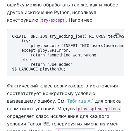
ошибку можно обработать так же, как и любое
другое исключение Python, используя
конструкцию
. Например:
try/except
CREATE FUNCTION try_adding_joe() RETURNS text AS $$
    try:

        plpy.execute("INSERT INTO users(username) V
    except plpy.SPIError:

        return "something went wrong"

    else:

        return "Joe added"

Фактический класс возникающего исключения
соответствует конкретному условию,
вызвавшему ошибку. См.
Таблица A.1
для списка
возможных условий. Модуль
plpy.spiexceptions
определяет класс исключения для каждого
условия
Tantor BE
, генерируя их имена из имен