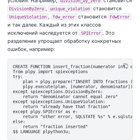
условия. Например,
становится
division_by_zero
,
становится
DivisionByZero
unique_violation
,
становится
UniqueViolation
fdw_error
FdwError
и так далее. Каждый из этих классов
исключений наследуется от
. Это
SPIError
разделение упрощает обработку конкретных
ошибок, например:
CREATE FUNCTION insert_fraction(numerator int, deno
from plpy import spiexceptions

try:

    plan = plpy.prepare("INSERT INTO fractions (fra
    plpy.execute(plan, [numerator, denominator])

except spiexceptions.DivisionByZero:

    return "denominator cannot equal zero"

except spiexceptions.UniqueViolation:

    return "already have that fraction"

except plpy.SPIError as e:

    return "other error, SQLSTATE %s" % e.sqlstate

else:

    return "fraction inserted"
