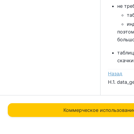
не тре
та
ин
поэтом
большо
таблиц
скачки
Назад
H.1. data_g
Коммерческое использовани