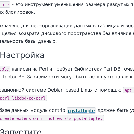
- это инструмент уменьшения размера раздутых т
able
ых блокировок.
азначено для переорганизации данных в таблицах и во
 целью возврата дискового пространства без влияния 
тельность базы данных.
. Настройка
написан на Perl и требует библиотеку Perl DBI, оч
able
и
Tantor BE
. Зависимости могут быть легко установлены
рационной системе Debian-based Linux с помощью
apt-
perl libdbd-pg-perl
базе данных модуль contrib
должен быть у
pgstattuple
create extension if not exists pgstattuple;
. Запустите