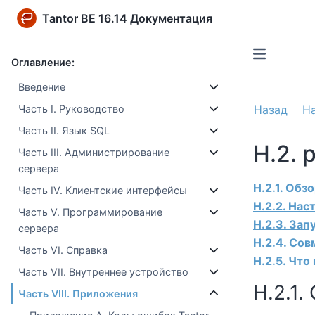
Tantor BE 16.14 Документация
Оглавление:
Введение
Часть I. Руководство
Назад
Н
Часть II. Язык SQL
H.2. 
Часть III. Администрирование
сервера
H.2.1. Обз
Часть IV. Клиентские интерфейсы
H.2.2. Нас
Часть V. Программирование
H.2.3. Зап
сервера
H.2.4. Со
Часть VI. Справка
H.2.5. Что
Часть VII. Внутреннее устройство
H.2.1.
Часть VIII. Приложения