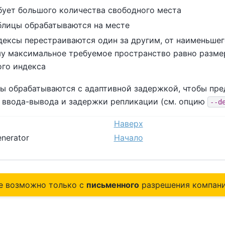
бует большого количества свободного места
блицы обрабатываются на месте
дексы перестраиваются один за другим, от наименьше
у максимальное требуемое пространство равно разме
го индекса
ы обрабатываются с адаптивной задержкой, чтобы пре
 ввода-вывода и задержки репликации (см. опцию
--d
Наверх
enerator
Начало
е возможно только с
письменного
разрешения компани