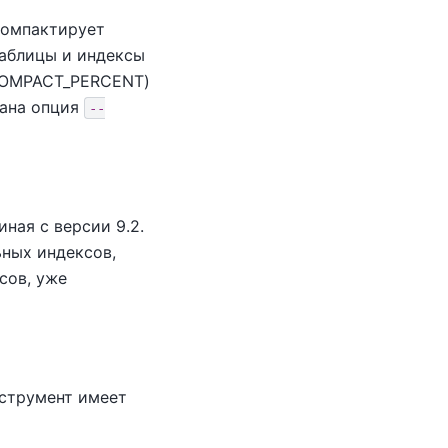
компактирует
 таблицы и индексы
_COMPACT_PERCENT)
зана опция
--
ная с версии 9.2.
ных индексов,
сов, уже
струмент имеет