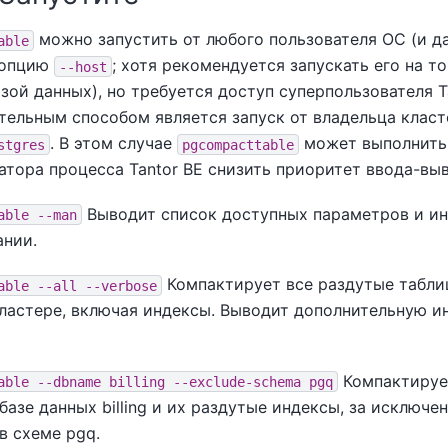
можно запустить от любого пользователя ОС (и д
able
. опцию
; хотя рекомендуется запускать его на т
--host
зой данных), но требуется доступ суперпользователя
T
тельным способом является запуск от владельца клас
. В этом случае
может выполнит
stgres
pgcompacttable
атора процесса
Tantor BE
снизить приоритет ввода-выв
Выводит список доступных параметров и и
able --man
ании.
Компактирует все раздутые таблиц
able --all --verbose
кластере, включая индексы. Выводит дополнительную 
Компактируе
able --dbname billing --exclude-schema pgq
базе данных billing и их раздутые индексы, за исключе
в схеме pgq.