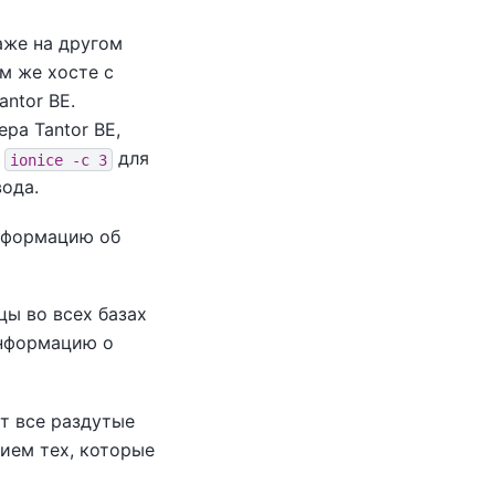
аже на другом
ом же хосте с
antor BE
.
тера
Tantor BE
,
ь
для
ionice -c 3
ода.
нформацию об
ы во всех базах
информацию о
т все раздутые
нием тех, которые