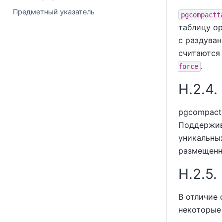
Предметный указатель
pgcompactt
таблицу op
с раздува
считаются
.
force
H.2.4
pgcompactt
Поддержив
уникальны
размещенн
H.2.5.
В отличие
некоторые