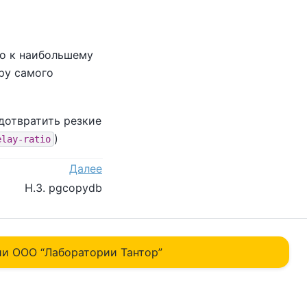
го к наибольшему
ру самого
дотвратить резкие
)
elay-ratio
Далее
H.3. pgcopydb
и ОOO “Лаборатории Тантор”