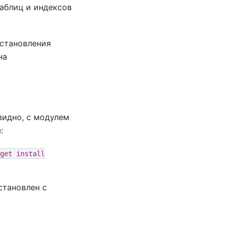
аблиц и индексов
сстановления
на
евидно, с модулем
:
get install
становлен с