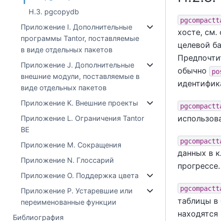
H.3. pgcopydb
pgcompactt
Приложение I. Дополнительные
хосте, см
программы Tantor, поставляемые
целевой ба
в виде отдельных пакетов
Предпочти
Приложение J. Дополнительные
обычно
po
внешние модули, поставляемые в
идентифик
виде отдельных пакетов
Приложение K. Внешние проекты
pgcompactt
использов
Приложение L. Ограничения Tantor
BE
pgcompactt
Приложение M. Сокращения
данных в 
Приложение N. Глоссарий
прогрессе.
Приложение O. Поддержка цвета
pgcompactt
Приложение P. Устаревшие или
таблицы в 
переименованные функции
находятся 
Библиография