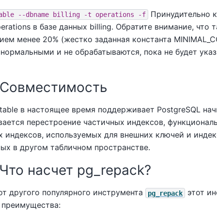
Принудительно 
able --dbname billing -t operations -f
erations в базе данных billing. Обратите внимание, что
нием менее 20% (жестко заданная константа MINIMAL
 нормальными и не обрабатываются, пока не будет ука
. Совместимость
able в настоящее время поддерживает PostgreSQL начи
ается перестроение частичных индексов, функциональ
х индексов, используемых для внешних ключей и индек
ых в другом табличнoм пространстве.
 Что насчет pg_repack?
 от другого популярного инструмента
этот ин
pg_repack
 преимущества: