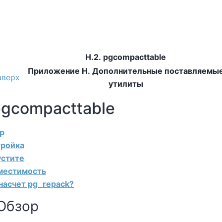
H.2. pgcompacttable
Приложение H. Дополнительные поставляемы
аверх
утилиты
pgcompacttable
ор
тройка
устите
вместимость
 насчет pg_repack?
 Обзор