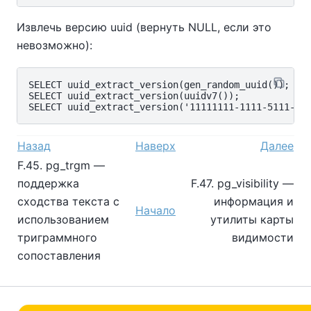
Извлечь версию uuid (вернуть NULL, если это
невозможно):
SELECT uuid_extract_version(gen_random_uuid());

SELECT uuid_extract_version(uuidv7());

Назад
Наверх
Далее
F.45. pg_trgm —
поддержка
F.47. pg_visibility —
сходства текста с
информация и
Начало
использованием
утилиты карты
триграммного
видимости
сопоставления