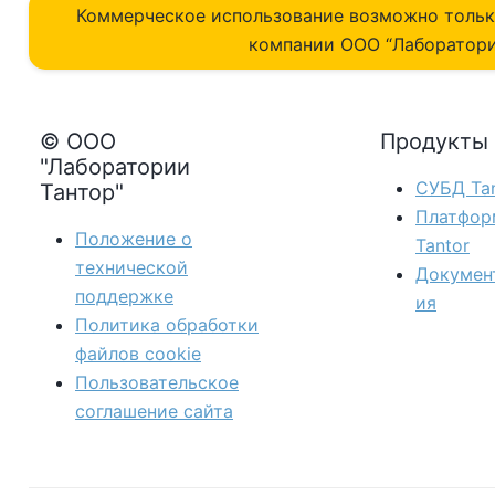
Коммерческое использование возможно толь
компании ОOO “Лаборатори
© ООО
Продукты
"Лаборатории
СУБД Tan
Тантор"
Платфор
Положение о
Tantor
технической
Докумен
поддержке
ия
Политика обработки
файлов сookie
Пользовательское
соглашение сайта