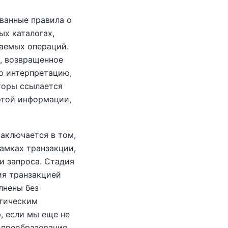
ованные правила о
ых каталогах,
аемых операций.
, возвращенное
ю интерпретацию,
торы ссылается
этой информации,
аключается в том,
амках транзакции,
и запроса. Стадия
ия транзакцией
лнены без
ктическим
, если мы еще не
 преобразования.