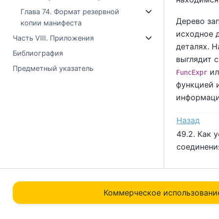
Глава 74. Формат резервной
Дерево за
копии манифеста
исходное д
Часть VIII. Приложения
деталях. 
Библиография
выглядит с
Предметный указатель
и
FuncExpr
функцией и
информаци
Назад
49.2. Как 
соединен
Коммерческое использовани