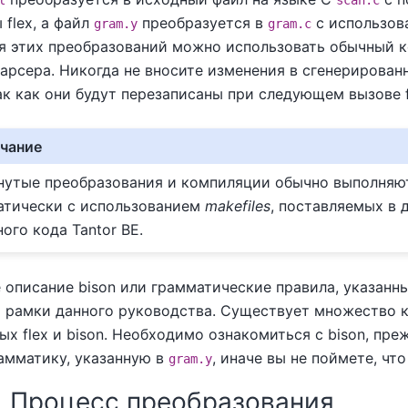
l
scan.c
ы
flex
, а файл
преобразуется в
с использо
gram.y
gram.c
я этих преобразований можно использовать обычный к
арсера. Никогда не вносите изменения в сгенерирован
так как они будут перезаписаны при следующем вызове
чание
нутые преобразования и компиляции обычно выполняю
атически с использованием
makefiles
, поставляемых в 
ного кода
Tantor BE
.
 описание
bison
или грамматические правила, указанн
а рамки данного руководства. Существует множество к
ных
flex
и
bison
. Необходимо ознакомиться с
bison
, пре
рамматику, указанную в
, иначе вы не поймете, чт
gram.y
2. Процесс преобразования