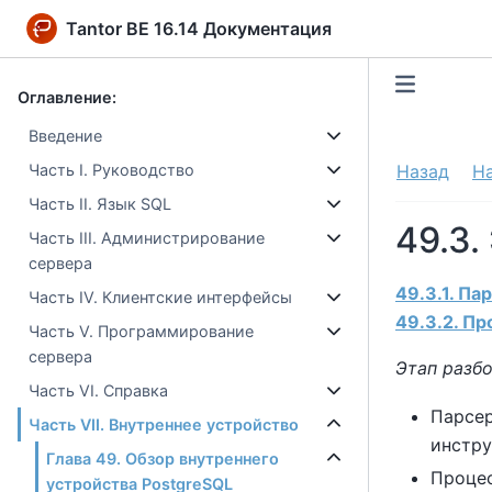
Tantor BE 16.14 Документация
Оглавление:
Введение
Часть I. Руководство
Назад
Н
Часть II. Язык SQL
49.3.
Часть III. Администрирование
сервера
49.3.1. Па
Часть IV. Клиентские интерфейсы
49.3.2. П
Часть V. Программирование
сервера
Этап разб
Часть VI. Справка
Парсе
Часть VII. Внутреннее устройство
инстр
Глава 49. Обзор внутреннего
Проце
устройства PostgreSQL