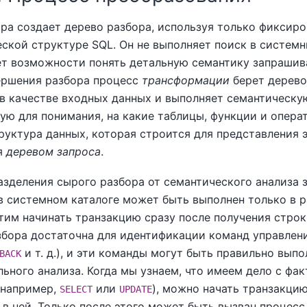
ра создает дерево разбора, используя только фиксир
ской структуре SQL. Он не выполняет поиск в системн
ет возможности понять детальную семантику запрашив
ершения разбора процесс
трансформации
берет дерево
 в качестве входных данных и выполняет семантическу
ую для понимания, на какие таблицы, функции и опера
руктура данных, которая строится для представления 
я
деревом запроса
.
зделения сырого разбора от семантического анализа з
в системном каталоге может быть выполнен только в р
тим начинать транзакцию сразу после получения строк
збора достаточна для идентификации команд управлен
и т. д.), и эти команды могут быть правильно выпо
BACK
ьного анализа. Когда мы узнаем, что имеем дело с фа
(например,
или
), можно начать транзакцию
SELECT
UPDATE
в ней. Только после этого может быть вызван процесс