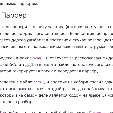
ащаемые парсером.
. Парсер
лжен проверить строку запроса (которая поступает в 
 наличие корректного синтаксиса. Если синтаксис прав
ается
дерево разбора
; в противном случае возвращает
реализованы с использованием известных инструменто
еделен в файле
и отвечает за распознавание
ид
scan.l
слов SQL
и т.д. Для каждого найденного ключевого сло
атора генерируется
токен
и передается парсеру.
ределен в файле
и состоит из набора
правил гра
gram.y
 которые выполняются каждый раз, когда срабатывает 
который на самом деле является кодом на языке C) ис
я дерева разбора.
преобразуется в исходный файл на языке C
с 