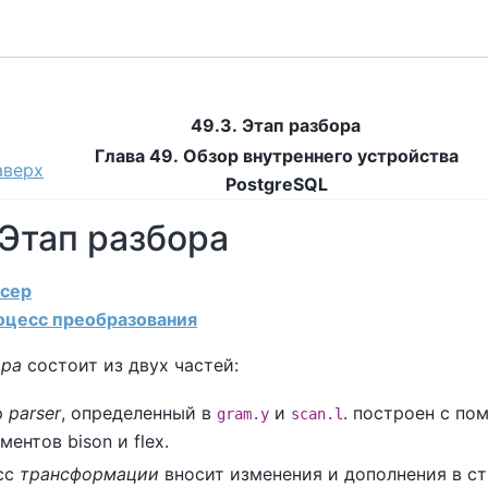
49.3. Этап разбора
Глава 49. Обзор внутреннего устройства
аверх
PostgreSQL
 Этап разбора
рсер
роцесс преобразования
ора
состоит из двух частей:
р
parser
, определенный в
и
. построен с по
gram.y
scan.l
ументов
bison
и
flex
.
сс
трансформации
вносит изменения и дополнения в с