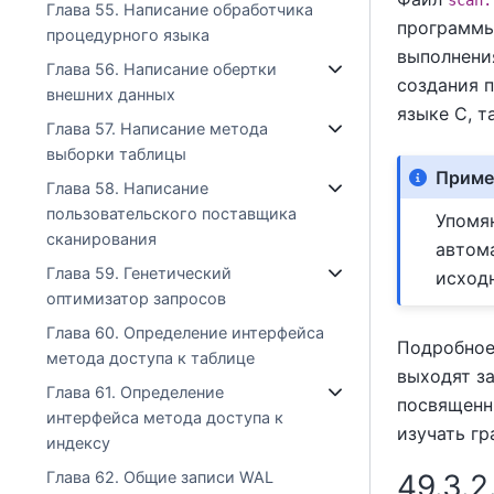
scan.
Глава 55. Написание обработчика
программ
процедурного языка
выполнени
Глава 56. Написание обертки
создания п
внешних данных
языке C, 
Глава 57. Написание метода
выборки таблицы
Приме
Глава 58. Написание
пользовательского поставщика
Упомя
сканирования
автом
Глава 59. Генетический
исход
оптимизатор запросов
Глава 60. Определение интерфейса
Подробное
метода доступа к таблице
выходят з
Глава 61. Определение
посвящен
интерфейса метода доступа к
изучать г
индексу
49.3.
Глава 62. Общие записи WAL