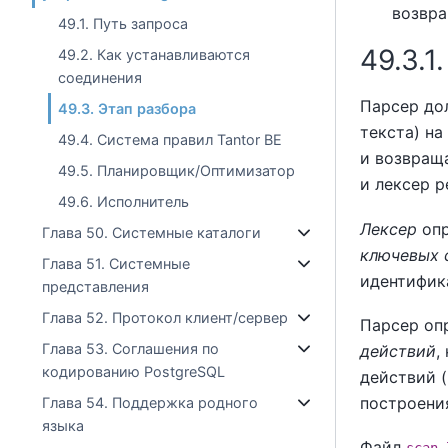
возвр
49.1. Путь запроса
49.3.1
49.2. Как устанавливаются
соединения
Парсер до
49.3. Этап разбора
текста) на
49.4. Система правил Tantor BE
и возвращ
49.5. Планировщик/Оптимизатор
и лексер 
49.6. Исполнитель
Лексер
опр
Глава 50. Системные каталоги
ключевых 
Глава 51. Системные
идентифик
представления
Глава 52. Протокол клиент/сервер
Парсер оп
Глава 53. Соглашения по
действий
,
кодированию PostgreSQL
действий (
построени
Глава 54. Поддержка родного
языка
Файл