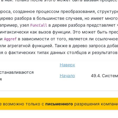
проса, созданное процессом преобразования, структур
ерево разбора в большинстве случаев, но имеет много
Например, узел
в дереве разбора представляет ч
FuncCall
интаксически как вызов функции. Это может быть прео
ли
в зависимости от того, является ли ссылочно
Aggref
ли агрегатной функцией. Также в дерево запроса доба
я о фактических типах данных столбцов и результатов
Наверх
устанавливаются
Начало
49.4. Систе
ия
е возможно только с
письменного
разрешения компани