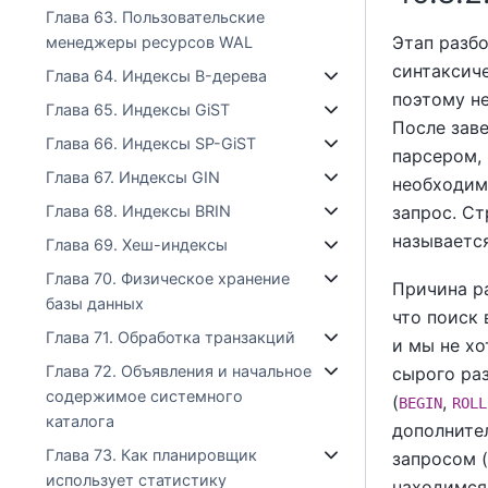
Глава 63. Пользовательские
Этап разбо
менеджеры ресурсов WAL
синтаксиче
Глава 64. Индексы B-дерева
поэтому н
Глава 65. Индексы GiST
После зав
Глава 66. Индексы SP-GiST
парсером,
Глава 67. Индексы GIN
необходим
запрос. Ст
Глава 68. Индексы BRIN
называетс
Глава 69. Хеш-индексы
Глава 70. Физическое хранение
Причина ра
базы данных
что поиск 
Глава 71. Обработка транзакций
и мы не хо
Глава 72. Объявления и начальное
сырого ра
содержимое системного
(
,
BEGIN
ROLL
каталога
дополнител
Глава 73. Как планировщик
запросом 
использует статистику
находимся 