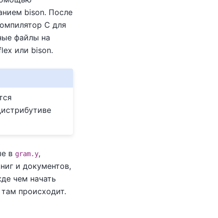
ванием
bison
. После
омпилятор C для
ные файлы на
flex
или
bison
.
тся
дистрибутиве
ые в
,
gram.y
ниг и документов,
жде чем начать
о там происходит.