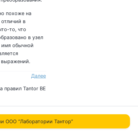
но похоже на
 отличий в
то-то, что
бразовано в узел
е имя обычной
вляется
 выражений.
Далее
ма правил
Tantor BE
и ОOO “Лаборатории Тантор”