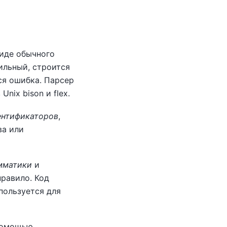
виде обычного
ильный, строится
ся ошибка. Парсер
в Unix
bison
и
flex
.
ентификаторов
,
ва или
мматики
и
правило. Код
пользуется для
помощью