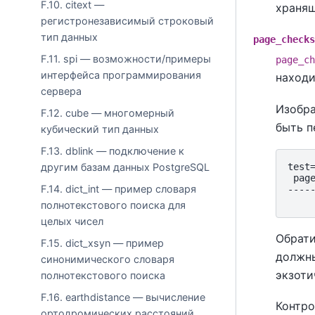
F.10. citext —
хранящ
регистронезависимый строковый
тип данных
page_checks
F.11. spi — возможности/примеры
page_ch
интерфейса программирования
находи
сервера
Изобра
F.12. cube — многомерный
быть п
кубический тип данных
F.13. dblink — подключение к
test
другим базам данных PostgreSQL
 page
F.14. dict_int — пример словаря
-----
полнотекстового поиска для
целых чисел
Обрати
F.15. dict_xsyn — пример
должны
синонимического словаря
экзоти
полнотекстового поиска
F.16. earthdistance — вычисление
Контро
ортодромических расстояний