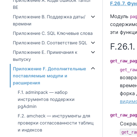
Приложение A. Коды ошибок Tantor
F.26.7. Ф
BE
Модуль
pa
Приложение B. Поддержка даты/
содержимое
времени
эти функц
Приложение C. SQL Ключевые слова
Приложение D. Соответствие SQL
F.26.
Приложение E. Примечания к
выпуску
get_raw_pag
Приложение F. Дополнительные
get_raw
поставляемые модули и
возвра
расширения
времен
F.1. adminpack — набор
форка 
инструментов поддержки
видим
pgAdmin
get_raw_pag
F.2. amcheck — инструменты для
проверки согласованности таблиц
Сокра
и индексов
get_ra