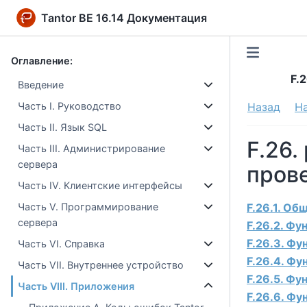
Tantor BE 16.14 Документация
Оглавление:
F.
Введение
Часть I. Руководство
Назад
Н
Часть II. Язык SQL
F.26.
Часть III. Администрирование
сервера
пров
Часть IV. Клиентские интерфейсы
F.26.1. О
Часть V. Программирование
сервера
F.26.2. Фу
F.26.3. Ф
Часть VI. Справка
F.26.4. Фу
Часть VII. Внутреннее устройство
F.26.5. Фу
Часть VIII. Приложения
F.26.6. Фу