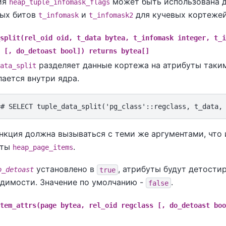
ия
может быть использована д
heap_tuple_infomask_flags
вых битов
и
для кучевых кортежей
t_infomask
t_infomask2
split(rel_oid oid, t_data bytea, t_infomask integer, t_i
 [, do_detoast bool]) returns bytea[]
разделяет данные кортежа на атрибуты таким
ata_split
лается внутри ядра.
нкция должна вызываться с теми же аргументами, что
уты
.
heap_page_items
установлено в
, атрибуты будут детости
o_detoast
true
димости. Значение по умолчанию -
.
false
tem_attrs(page bytea, rel_oid regclass [, do_detoast boo