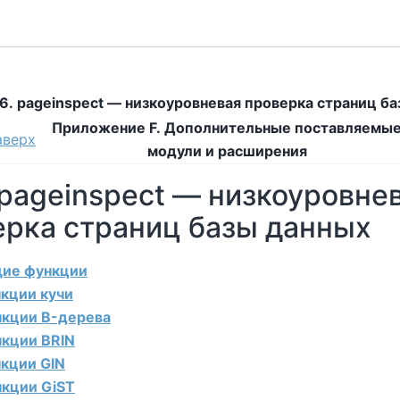
26. pageinspect — низкоуровневая проверка страниц б
Приложение F. Дополнительные поставляемы
аверх
модули и расширения
 pageinspect — низкоуровне
ерка страниц базы данных
бщие функции
нкции кучи
ункции B-дерева
нкции BRIN
нкции GIN
нкции GiST