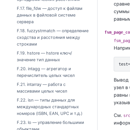
сравне
F.17. file_fdw — доступ к файлам
суммы 
данных в файловой системе
равны
сервера
F.18. fuzzystrmatch — определение
fsm_page_co
сходства и расстояния между
fsm_pag
строками
Напри
F.19. hstore — hstore ключ/
значение тип данных
F.20. intagg — агрегатор и
перечислитель целых чисел
Вывод 
F.21. intarray — работа с
узел в
массивами целых чисел
равны 
F.22. isn — типы данных для
указыв
международных стандартных
номеров (ISBN, EAN, UPC и т.д.)
См.
sr
F.23. lo — управление большими
инфор
объектами