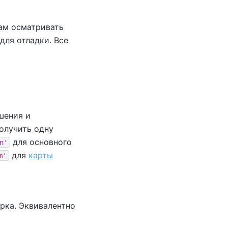
ам осматривать
для отладки. Все
шения и
получить одну
для основного
n'
для
карты
m'
орка. Эквивалентно