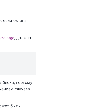
к если бы она
, должно
raw_page
а блока, поэтому
чением случаев
может быть