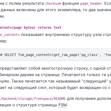
на с полем результата
функции
. Ес
checksum
page_header
данных включены для этого экземпляра, то два значе
ми.
ntents(page bytea) returns text
показывает внутреннюю структуру узла ст
e_contents
мер:
представляет собой многострочную строку, с одной с
 бинарном дереве на странице. Печатаются только те у
нулю. Также печатается так называемый "следующий" у
ает на следующий слот, который будет возвращен со 
для получения допол
c/backend/storage/freespace/README
мации о структуре страницы
FSM
.