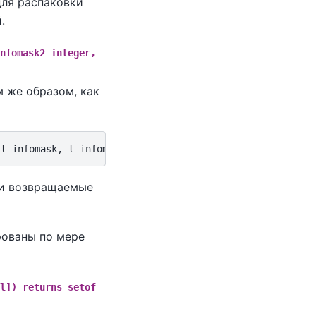
ля распаковки
.
nfomask2 integer,
 же образом, как
 и возвращаемые
рованы по мере
l]) returns setof