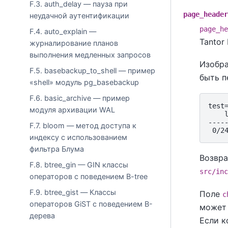
F.3. auth_delay — пауза при
page_header
неудачной аутентификации
page_he
F.4. auto_explain —
Tantor
журналирование планов
выполнения медленных запросов
Изобра
F.5. basebackup_to_shell — пример
быть п
«shell» модуль pg_basebackup
F.6. basic_archive — пример
test
модуля архивации WAL
    
----
F.7. bloom — метод доступа к
индексу с использованием
фильтра Блума
Возвра
F.8. btree_gin — GIN классы
src/inc
операторов с поведением B-tree
F.9. btree_gist — Классы
Поле
c
операторов GiST с поведением B-
может 
дерева
Если к