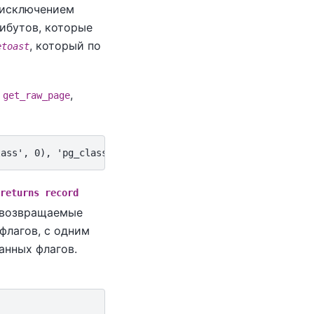
а исключением
рибутов, которые
, который по
etoast
и
,
get_raw_page
returns record
 возвращаемые
флагов, с одним
анных флагов.