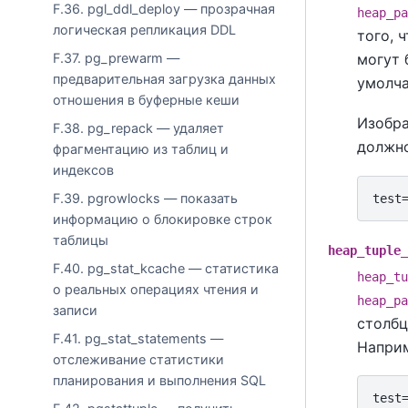
F.36. pgl_ddl_deploy — прозрачная
heap_pa
логическая репликация DDL
того, 
могут 
F.37. pg_prewarm —
предварительная загрузка данных
умолч
отношения в буферные кеши
Изобра
F.38. pg_repack — удаляет
должно
фрагментацию из таблиц и
индексов
F.39. pgrowlocks — показать
информацию о блокировке строк
таблицы
heap_tuple_
F.40. pg_stat_kcache — статистика
heap_tu
о реальных операциях чтения и
heap_pa
записи
столбц
F.41. pg_stat_statements —
Напри
отслеживание статистики
планирования и выполнения SQL
test