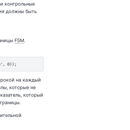
ли контрольные
ния должны быть
раницы
FSM
.
трокой на каждый
злы, которые не
казатель, который
страницы.
нительной