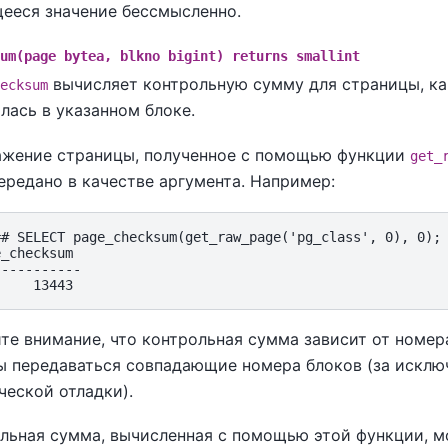
ееся значение бессмысленно.
um(page bytea, blkno bigint) returns smallint
вычисляет контрольную сумму для страницы, ка
ecksum
лась в указанном блоке.
жение страницы, полученное с помощью функции
get_
ередано в качестве аргумента. Например:
=# SELECT page_checksum(get_raw_page('pg_class', 0), 0);

_checksum

----------

те внимание, что контрольная сумма зависит от номер
 передаваться совпадающие номера блоков (за исклю
ческой отладки).
льная сумма, вычисленная с помощью этой функции, 