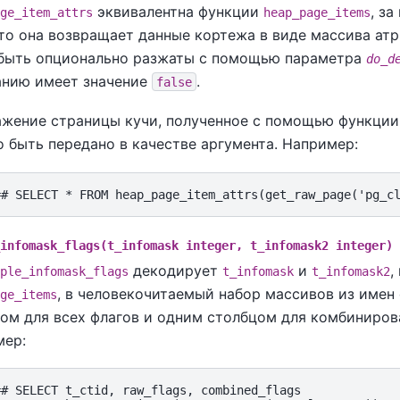
эквивалентна функции
, з
ge_item_attrs
heap_page_items
что она возвращает данные кортежа в виде массива ат
быть опционально разжаты с помощью параметра
do_d
анию имеет значение
.
false
жение страницы кучи, полученное с помощью функци
 быть передано в качестве аргумента. Например:
infomask_flags(t_infomask integer, t_infomask2 integer) 
декодирует
и
,
ple_infomask_flags
t_infomask
t_infomask2
, в человекочитаемый набор массивов из имен 
ge_items
ом для всех флагов и одним столбцом для комбиниров
мер:
=# SELECT t_ctid, raw_flags, combined_flags
