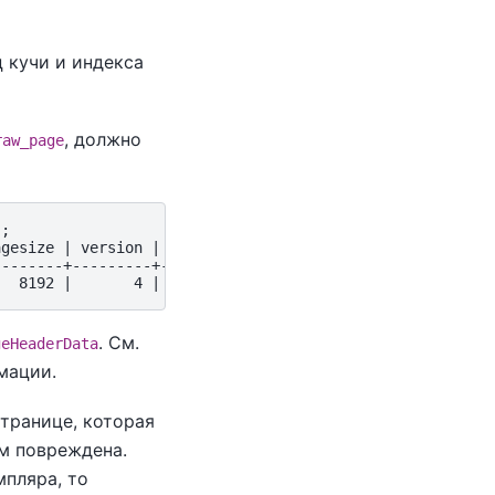
 кучи и индекса
, должно
raw_page
;

gesize | version | prune_xid

-------+---------+-----------

. См.
geHeaderData
мации.
транице, которая
м повреждена.
мпляра, то