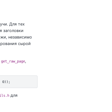
учи. Для тех
я заголовки
ежи, независимо
ирования сырой
и
,
get_raw_page
для
ils.h