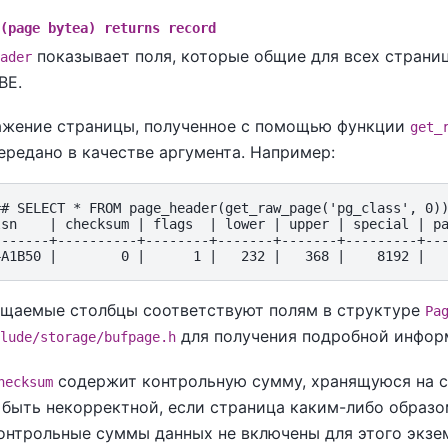
(page bytea) returns record
показывает поля, которые общие для всех страниц
ader
 BE
.
жение страницы, полученное с помощью функции
get_
ередано в качестве аргумента. Например:
=# SELECT * FROM page_header(get_raw_page('pg_class', 0))
lsn    | checksum | flags  | lower | upper | special | pa
-------+----------+--------+-------+-------+---------+---
щаемые столбцы соответствуют полям в структуре
Pa
для получения подробной инфор
lude/storage/bufpage.h
содержит контрольную сумму, хранящуюся на с
hecksum
быть некорректной, если страница каким-либо образо
онтрольные суммы данных не включены для этого экзе