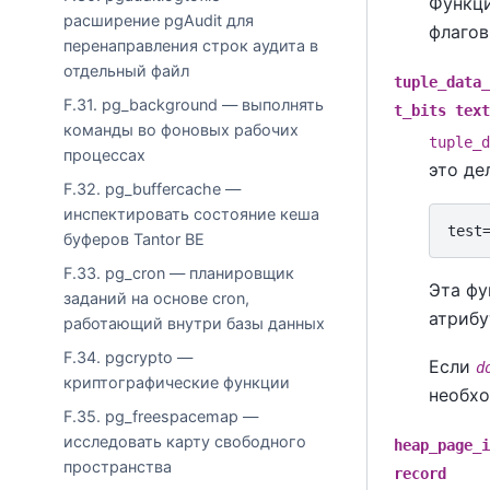
Функц
расширение pgAudit для
флаго
перенаправления строк аудита в
отдельный файл
tuple_data_
F.31. pg_background — выполнять
t_bits text
команды во фоновых рабочих
tuple_d
процессах
это де
F.32. pg_buffercache —
инспектировать состояние кеша
буферов Tantor BE
F.33. pg_cron — планировщик
Эта фу
заданий на основе cron,
атриб
работающий внутри базы данных
F.34. pgcrypto —
Если
d
криптографические функции
необхо
F.35. pg_freespacemap —
исследовать карту свободного
heap_page_i
пространства
record