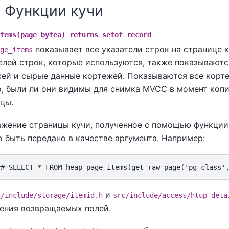
2. Функции кучи
tems(page bytea) returns setof record
показывает все указатели строк на странице к
ge_items
елей строк, которые используются, также показываютс
ей и сырые данные кортежей. Показываются все корт
о, были ли они видимы для снимка MVCC в момент коп
цы.
жение страницы кучи, полученное с помощью функци
 быть передано в качестве аргумента. Например:
и
c/include/storage/itemid.h
src/include/access/htup_deta
ения возвращаемых полей.