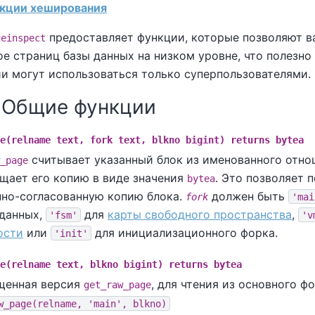
ункции хеширования
предоставляет функции, которые позволяют в
geinspect
 страниц базы данных на низком уровне, что полезно 
ии могут использоваться только суперпользователями.
1. Общие функции
e(relname text, fork text, blkno bigint) returns bytea
считывает указанный блок из именованного отно
_page
щает его копию в виде значения
. Это позволяет 
bytea
но-согласованную копию блока.
должен быть
fork
'mai
данных,
для
карты свободного пространства
,
'fsm'
'v
ости
или
для инициализационного форка.
'init'
e(relname text, blkno bigint) returns bytea
щенная версия
, для чтения из основного ф
get_raw_page
w_page(relname, 'main', blkno)