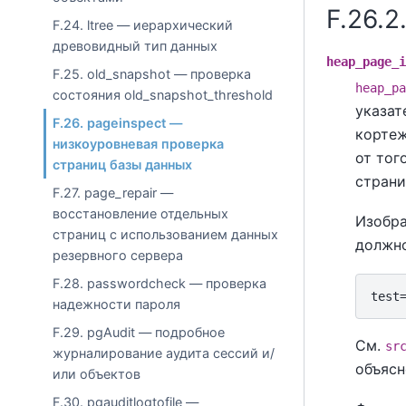
F.26.
F.24. ltree — иерархический
древовидный тип данных
heap_page_i
F.25. old_snapshot — проверка
heap_pa
состояния old_snapshot_threshold
указат
F.26. pageinspect —
кортеж
низкоуровневая проверка
от тог
страниц базы данных
страни
F.27. page_repair —
восстановление отдельных
Изобра
страниц с использованием данных
должно
резервного сервера
F.28. passwordcheck — проверка
надежности пароля
F.29. pgAudit — подробное
См.
sr
журналирование аудита сессий и/
объясн
или объектов
F.30. pgauditlogtofile —